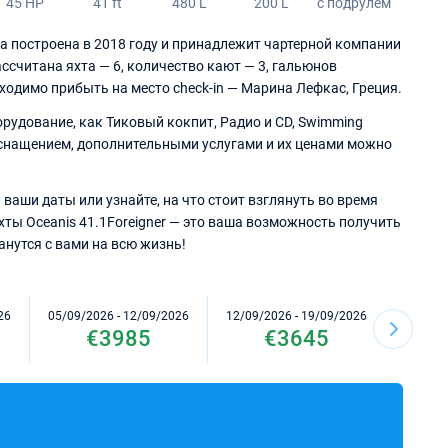
45 HP
41 ft
480 L
200 L
с подрулем
ыла построена в 2018 году и принадлежит чартерной компании
ассчитана яхта — 6, количество кают — 3, гальюнов
обходимо прибыть на место check-in — Марина Лефкас, Греция.
рудование, как Тиковый кокпит, Радио и CD, Swimming
 оснащением, дополнительными услугами и их ценами можно
ваши даты или узнайте, на что стоит взглянуть во время
хты Oceanis 41.1Foreigner — это ваша возможность получить
нутся с вами на всю жизнь!
26
05/09/2026 - 12/09/2026
12/09/2026 - 19/09/2026
19/09/2
€3985
€3645