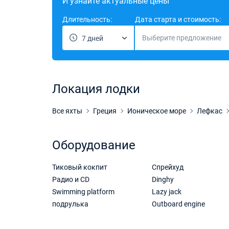
И узнайте актуальные цены
Длительность:
Дата старта и стоимость:
Выберите предложение
7 дней
Локация лодки
Все яхты
Греция
Ионическое море
Лефкас
Оборудование
Тиковый кокпит
Спрейхуд
Радио и CD
Dinghy
Swimming platform
Lazy jack
подрулька
Outboard engine