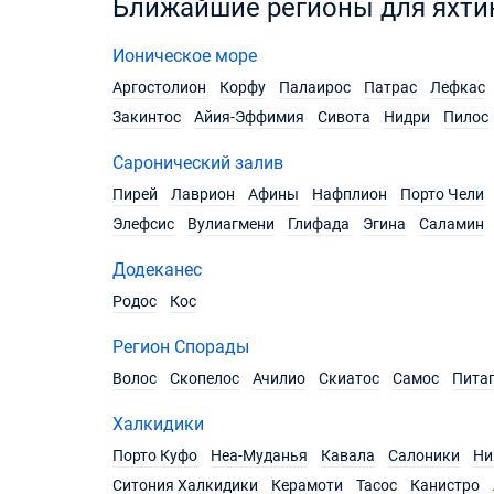
Ближайшие регионы для яхти
Ионическое море
Аргостолион
Корфу
Палаирос
Патрас
Лефкас
Закинтос
Айия-Эффимия
Сивота
Нидри
Пилос
Саронический залив
Пирей
Лаврион
Афины
Нафплион
Порто Чели
Элефсис
Вулиагмени
Глифада
Эгина
Саламин
Додеканес
Родос
Кос
Регион Спорады
Волос
Скопелос
Ачилио
Скиатос
Самос
Пита
Халкидики
Порто Куфо
Неа-Муданья
Кавала
Салоники
Ни
Ситония Халкидики
Керамоти
Тасос
Канистро