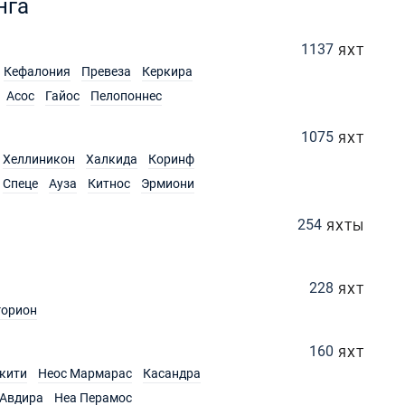
нга
1137
ЯХТ
Кефалония
Превеза
Керкира
Асос
Гайос
Пелопоннес
1075
ЯХТ
Хеллиникон
Халкида
Коринф
Спеце
Ауза
Китнос
Эрмиони
254
ЯХТЫ
228
ЯХТ
горион
160
ЯХТ
кити
Неос Мармарас
Касандра
Авдира
Неа Перамос