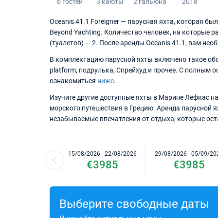
6 гостей
3 каюты
2 гальюна
2018
Oceanis 41.1 Foreigner — парусная яхта, которая б
Beyond Yachting. Количество человек, на которые р
(туалетов) — 2. После аренды Oceanis 41.1, вам не
В комплектацию парусной яхты включено такое обо
platform, подрулька, Спрейхуд и прочее. С полным
ознакомиться
ниже
.
Изучите другие доступные яхты в Марине Лефкас на 
морского путешествия в Грецию. Аренда парусной я
незабываемые впечатления от отдыха, которые оста
15/08/2026 - 22/08/2026
29/08/2026 - 05/09/20
€3985
€3985
Выберите свободные даты