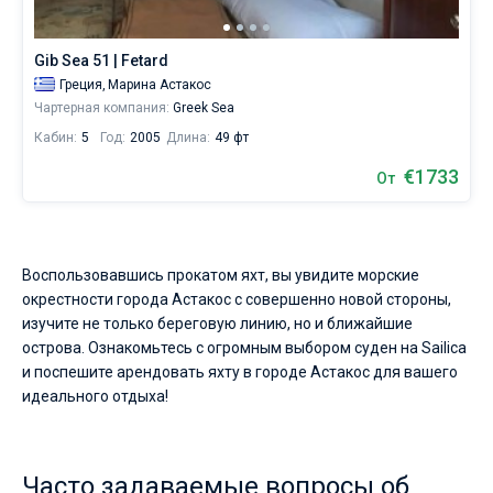
каталоге
яхт
Без шкипера
в
Gib Sea 51 | Fetard
аренду
Со шкипером
Греция,
Марина Астакос
вы
Чартерная компания:
Greek Sea
найдете
2
Кабин:
5
Год:
2005
Длина:
49 фт
Показать(2)
предложений
в
€1733
От
городе
Астакос
от
1000€,
как
Воспользовавшись прокатом яхт, вы увидите морские
для
окрестности города Астакос с совершенно новой стороны,
любителей
изучите не только береговую линию, но и ближайшие
спокойного
острова. Ознакомьтесь с огромным выбором суден на Sailica
отдыха,
так
и поспешите арендовать яхту в городе Астакос для вашего
и
идеального отдыха!
для
яхтсменов,
которые
не
Часто задаваемые вопросы об
представляют