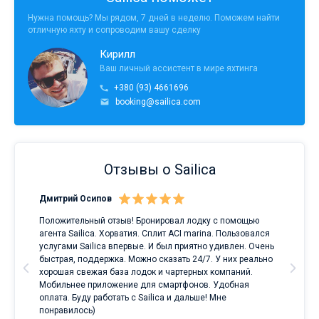
Нужна помощь? Мы рядом, 7 дней в неделю. Поможем найти
отличную яхту и сопроводим вашу сделку
Кирилл
Ваш личный ассистент в мире яхтинга
+380 (93) 4661696
booking@sailica.com
Отзывы о Sailica
Дмитрий Осипов
Сан
Положительный отзыв! Бронировал лодку с помощью
Луч
а
агента Sailica. Хорватия. Сплит ACI marina. Пользовался
услугами Sailica впервые. И был приятно удивлен. Очень
ри
быстрая, поддержка. Можно сказать 24/7. У них реально
е
хорошая свежая база лодок и чартерных компаний.
и
Мобильнее приложение для смартфонов. Удобная
оплата. Буду работать с Sailica и дальше! Мне
понравилось)