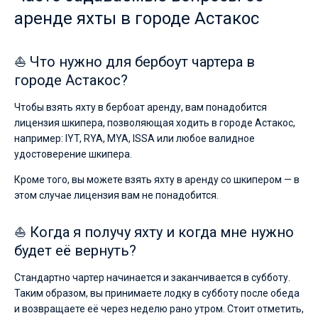
себе
аренде яхты в городе Астакос
жизни
без
паруса.
⛵ Что нужно для бербоут чартера в
Ближайшие
городе Астакос?
регионы
для
Чтобы взять яхту в бербоат аренду, вам понадобится
яхтинга:
лицензия шкипера, позволяющая ходить в городе Астакос,
Марина
Астакос
.
например: IYT, RYA, MYA, ISSA или любое валидное
удостоверение шкипера.
Кроме того, вы можете взять яхту в аренду со шкипером — в
этом случае лицензия вам не понадобится.
⛵ Когда я получу яхту и когда мне нужно
будет её вернуть?
Стандартно чартер начинается и заканчивается в субботу.
Таким образом, вы принимаете лодку в субботу после обеда
и возвращаете её через неделю рано утром. Стоит отметить,