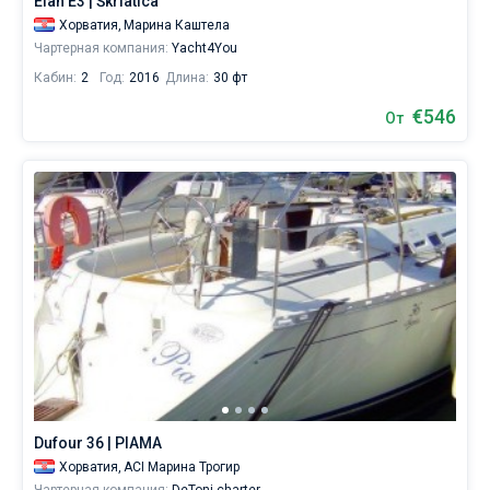
Elan E3 | Škrlatica
Хорватия,
Марина Каштела
Чартерная компания:
Yacht4You
Кабин:
2
Год:
2016
Длина:
30 фт
€546
От
Dufour 36 | PIAMA
Хорватия,
ACI Марина Трогир