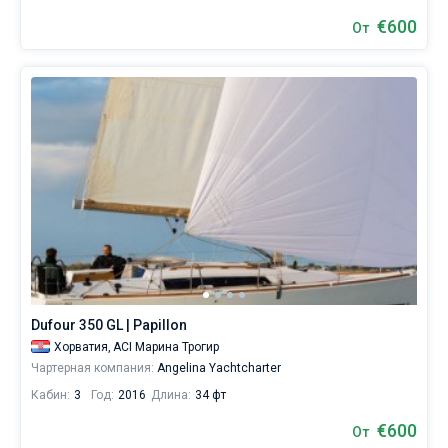
€600
От
Dufour 350 GL | Papillon
Хорватия,
ACI Марина Трогир
Чартерная компания:
Angelina Yachtcharter
Кабин:
3
Год:
2016
Длина:
34 фт
€600
От