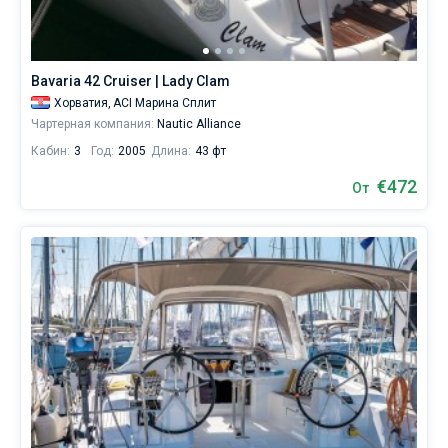
предложений
в
Без шкипера
Сплите
от
Со шкипером
Bavaria 42 Cruiser | Lady Clam
400€,
как
Хорватия,
ACI Марина Сплит
для
Чартерная компания:
Nautic Alliance
Показать(1166)
любителей
Кабин:
3
Год:
2005
Длина:
43 фт
спокойного
отдыха,
€472
От
так
и
для
яхтсменов,
которые
не
представляют
себе
жизни
без
паруса.
Ближайшие
регионы
для