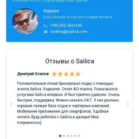
отличную яхту и сопроводим вашу сделку
Кирилл
Ваш личный ассистент в мире яхтинга
+380 (93) 4661696
booking@sailica.com
Отзывы о Sailica
Дмитрий Осипов
Сан
Положительный отзыв! Бронировал лодку с помощью
Луч
а
агента Sailica. Хорватия. Сплит ACI marina. Пользовался
услугами Sailica впервые. И был приятно удивлен. Очень
ри
быстрая, поддержка. Можно сказать 24/7. У них реально
е
хорошая свежая база лодок и чартерных компаний.
и
Мобильнее приложение для смартфонов. Удобная
оплата. Буду работать с Sailica и дальше! Мне
понравилось)