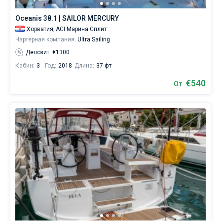
яхтинга:
Сплит
,
Oceanis 38.1 | SAILOR MERCURY
Трогир
,
Хорватия,
ACI Марина Сплит
Кастель
Чартерная компания:
Ultra Sailing
Гомилица
,
Сегет
Депозит: €1300
Доньи
,
Кабин:
3
Год:
2018
Длина:
37 фт
Подстрана
.
Показать
€540
От
все...
Сплит
Трогир
Кастель
Сегет
Подстрана
Шолта
Марина
Плоче
Стобрец
Омиш
Винише
Тучепи
Гомилица
Доньи
Башка-
Вода