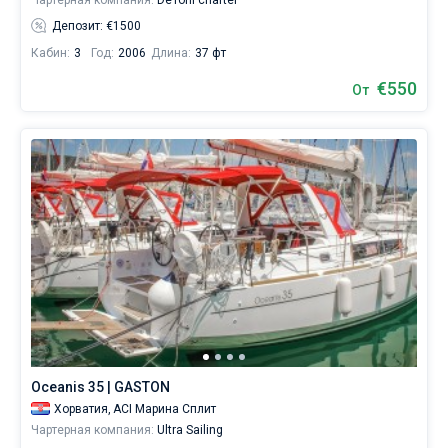
Чартерная компания:
DeToni charter
Депозит: €1500
Кабин:
3
Год:
2006
Длина:
37 фт
€550
От
Oceanis 35 | GASTON
Хорватия,
ACI Марина Сплит
Чартерная компания:
Ultra Sailing