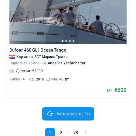
Dufour 460 GL | Ocean Tango
Хорватия,
SCT Марина Трогир
Чартерная компания:
Angelina Yachtcharter
Депозит: €2000
Кабин:
4
Год:
2018
Длина:
46 фт
€629
От
Больше яхт 15
1
2
78