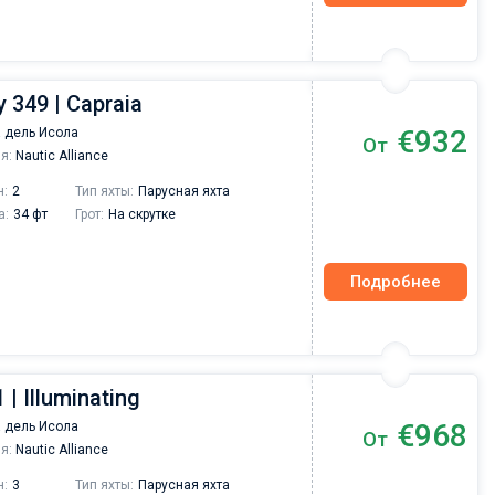
 349 | Capraia
€932
 дель Исола
От
я:
Nautic Alliance
н:
2
Тип яхты:
Парусная яхта
а:
34 фт
Грот:
На скрутке
Подробнее
 | Illuminating
€968
 дель Исола
От
я:
Nautic Alliance
н:
3
Тип яхты:
Парусная яхта