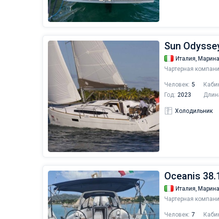
Sun Odyssey
Италия,
Марина
Чартерная компани
Человек:
5
Каби
Год:
2023
Длин
Холодильник
Oceanis 38.1
Италия,
Марина
Чартерная компани
Человек:
7
Каби