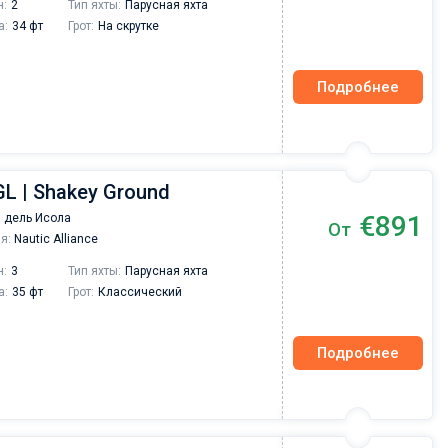
н:
2
Тип яхты:
Парусная яхта
а:
34 фт
Грот:
На скрутке
Подробнее
GL | Shakey Ground
€891
 дель Исола
От
я:
Nautic Alliance
н:
3
Тип яхты:
Парусная яхта
а:
35 фт
Грот:
Классический
Подробнее