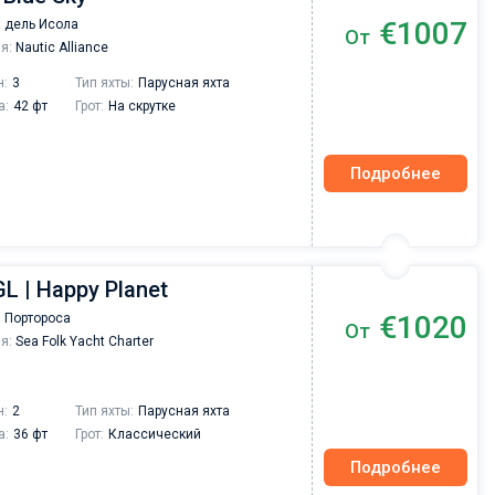
€1007
 дель Исола
От
я:
Nautic Alliance
н:
3
Тип яхты:
Парусная яхта
а:
42 фт
Грот:
На скрутке
Подробнее
GL | Happy Planet
€1020
 Портороса
От
я:
Sea Folk Yacht Charter
н:
2
Тип яхты:
Парусная яхта
а:
36 фт
Грот:
Классический
Подробнее