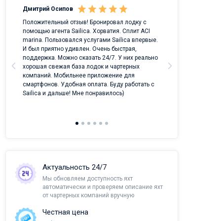
Дмитрий Осипов
Саныч Рудой
ых
Положительный отзыв! Бронировал лодку с
Лучший проект 
помощью агента Sailica. Хорватия. Сплит ACI
отрасли!
marina. Пользовался услугами Sailica впервые.
И был приятно удивлен. Очень быстрая,
поддержка. Можно сказать 24/7. У них реально
хорошая свежая база лодок и чартерных
компаний. Мобильнее приложение для
смартфонов. Удобная оплата. Буду работать с
Sailica и дальше! Мне понравилось)
Актуальность 24/7
Мы обновляем доступность яхт
автоматически и проверяем описание яхт
от чартерных компаний вручную
Честная цена