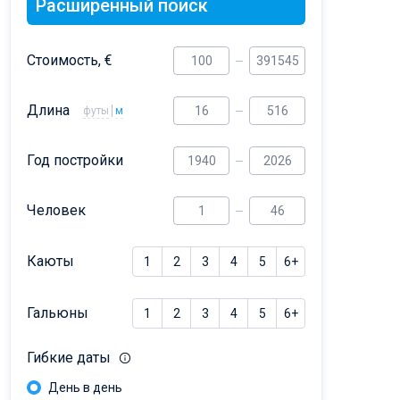
Расширенный поиск
Dufour 46 GL
Стоимость, €
Длина
футы
м
Год постройки
Человек
Каюты
1
2
3
4
5
6+
Гальюны
1
2
3
4
5
6+
Гибкие даты
День в день