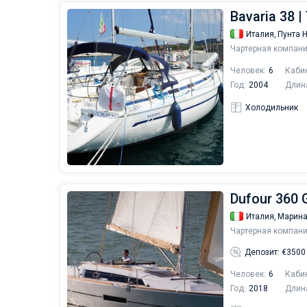
Bavaria 38 
Италия,
Пунта 
Чартерная компани
Человек:
6
Каби
Год:
2004
Длин
Холодильник
Dufour 360 G
Италия,
Марина
Чартерная компани
Депозит: €3500
Человек:
6
Каби
Год:
2018
Длин