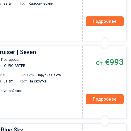
а:
38 фт
Грот:
Классический
Подробнее
ruiser | Seven
€993
 Портороса
От
я:
CURCIARTER
н:
5
Тип яхты:
Парусная яхта
а:
51 фт
Грот:
На скрутке
е устройство
Подробнее
 Blue Sky