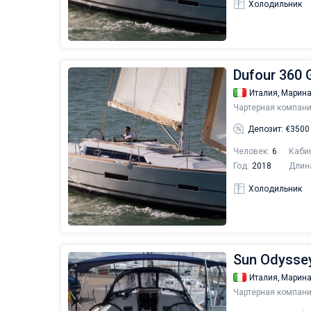
Холодильник
Dufour 360 G
Италия,
Марина
Чартерная компани
Депозит: €3500
Человек:
6
Каби
Год:
2018
Длин
Холодильник
Sun Odyssey
Италия,
Марина
Чартерная компани