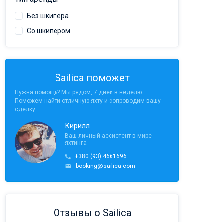
Без шкипера
Со шкипером
Sailica поможет
Нужна помощь? Мы рядом, 7 дней в неделю.
Поможем найти отличную яхту и сопроводим вашу
сделку
Кирилл
Ваш личный ассистент в мире
яхтинга
+380 (93) 4661696
booking@sailica.com
Отзывы о Sailica