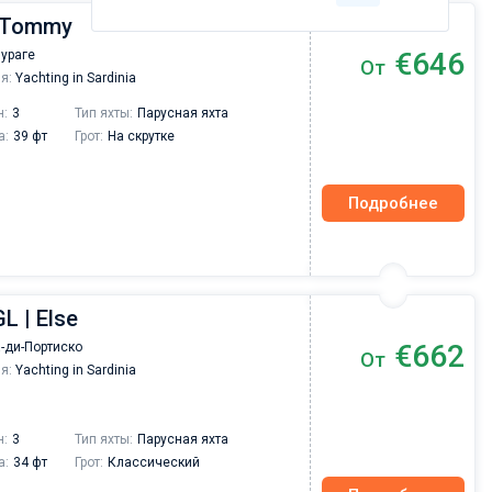
| Tommy
€646
Нураге
От
я:
Yachting in Sardinia
н:
3
Тип яхты:
Парусная яхта
а:
39 фт
Грот:
На скрутке
Подробнее
L | Else
€662
-ди-Портиско
От
я:
Yachting in Sardinia
н:
3
Тип яхты:
Парусная яхта
а:
34 фт
Грот:
Классический