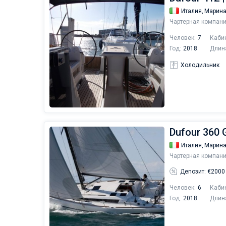
Италия,
Марина
Чартерная компани
Человек:
7
Каби
Год:
2018
Длин
Холодильник
Dufour 360 
Италия,
Марина
Чартерная компани
Депозит: €2000
Человек:
6
Каби
Год:
2018
Длин