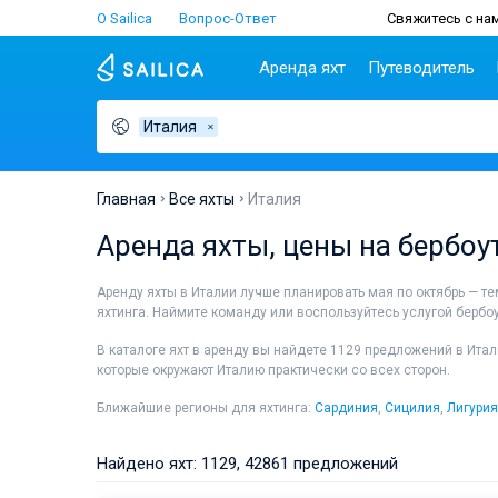
О Sailica
Вопрос-Ответ
Свяжитесь с нам
Аренда яхт
Путеводитель
Италия
Популярные
Хорватия
Чартер
Греция
П
страны
н
Биоград
Афины
Lifestyle
Хорватия
С
Дубровник
Волос
Главная
Все яхты
Италия
Греция
Ш
Задар
Корфу
Люди
Аренда яхты, цены на бербоу
Италия
З
Сплит
Лаврион
Турция
ТОП
С
Трогир
Лефкас
Аренду яхты в Италии лучше планировать мая по октябрь — темп
Испания
С
яхтинга. Наймите команду или воспользуйтесь услугой бербоу
Франция
И
В каталоге яхт в аренду вы найдете 1129 предложений в Итал
Сейшелы
А
которые окружают Италию практически со всех сторон.
Британские Виргинские
Л
острова
К
Ближайшие регионы для яхтинга:
Сардиния
,
Сицилия
,
Лигурия
Мартиника
Сардиния
Сицилия
М
Амальфи
Итальянская Адриат
Багамы
Найдено яхт: 1129, 42861 предложений
Анцио