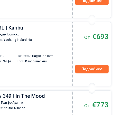
Подробнее
L | Karibu
€693
-ди-Портиско
От
я:
Yachting in Sardinia
н:
3
Тип яхты:
Парусная яхта
а:
34 фт
Грот:
Классический
Подробнее
 349 | In The Mood
€773
 Гольфо Аранчи
От
я:
Nautic Alliance