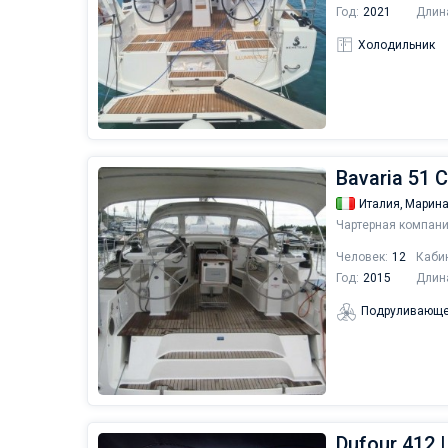
Год:
2021
Длин
Холодильник
Bavaria 51 C
Италия,
Марина
Чартерная компани
Человек:
12
Каби
Год:
2015
Длин
Подруливающе
Dufour 412 |