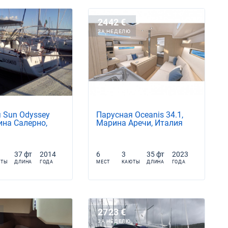
2442 €
ЗА НЕДЕЛЮ
 Sun Odyssey
Парусная Oceanis 34.1,
ина Салерно,
Марина Аречи, Италия
37 фт
2014
6
3
35 фт
2023
ЮТЫ
ДЛИНА
ГОДА
МЕСТ
КАЮТЫ
ДЛИНА
ГОДА
2723 €
ЗА НЕДЕЛЮ