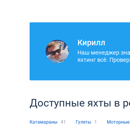
Кирилл
Наш менеджер зна
яхтинг всё. Провер
Доступные яхты в р
Катамараны
41
Гулеты
1
Моторные