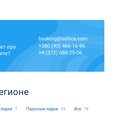
booking@sailica.com
+380 (93) 466-16-96
ет про
+4 (372) 088-25-06
ите?
егионе
 лодки
1
Парусные лодки
35
Все
78