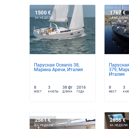
1500 €
1767 €
ЗА НЕДЕЛЮ
ЗА НЕДЕЛЮ
Парусная Oceanis 38,
Парусная
Марина Аречи, Италия
379, Мар
Италия
8
3
38 фт
2016
8
3
МЕСТ
КАЮТЫ
ДЛИНА
ГОДА
МЕСТ
КА
2561 €
2656 €
ЗА НЕДЕЛЮ
ЗА НЕДЕЛЮ