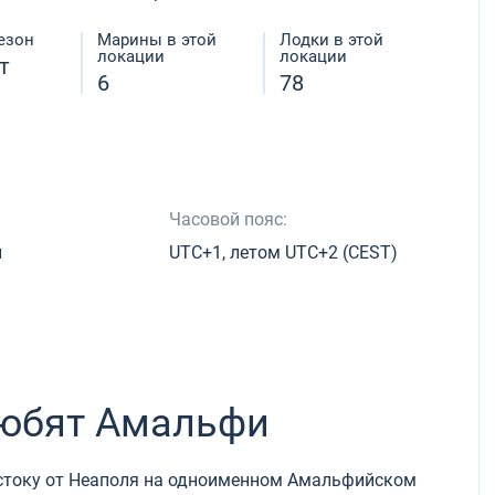
езон
Марины в этой
Лодки в этой
локации
локации
т
6
78
Часовой пояс:
й
UTC+1, летом UTC+2 (CEST)
юбят Амальфи
остоку от Неаполя на одноименном Амальфийском