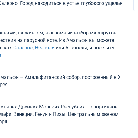
алерно. Город находиться в устье глубокого ущелья
ранами, паркингом, а огромный выбор маршрутов
ествия на парусной яхте. Из Амальфи вы можете
ие как
Салерно
,
Неаполь
или Агрополи, и посетить
а
.
Амальфи – Амальфитанский собор, построенный в Х
рея.
 Четырех Древних Морских Республик – спортивное
ьфи, Венеции, Генуи и Пизы. Центральным звеном
арш.