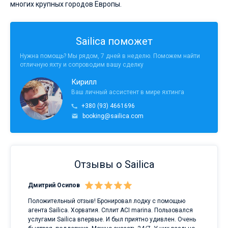
многих крупных городов Европы.
Sailica поможет
Нужна помощь? Мы рядом, 7 дней в неделю. Поможем найти
отличную яхту и сопроводим вашу сделку
Кирилл
Ваш личный ассистент в мире яхтинга
+380 (93) 4661696
booking@sailica.com
Отзывы о Sailica
Дмитрий Осипов
Сан
Положительный отзыв! Бронировал лодку с помощью
Луч
а
агента Sailica. Хорватия. Сплит ACI marina. Пользовался
услугами Sailica впервые. И был приятно удивлен. Очень