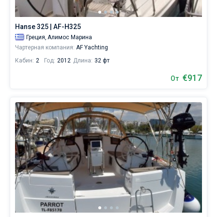
для
яхтинга.
Без шкипера
Наймите
Hanse 325 | AF-H325
команду
Со шкипером
Греция,
Алимос Марина
(шкипера/
Чартерная компания:
AF Yachting
хостес/
повара)
Кабин:
2
Год:
2012
Длина:
32 фт
Показать(800)
или
воспользуйтесь
€917
От
услугой
бербоут
чартера
яхт
в
Афинах
без
шкипера,
чтобы
лично
управлять
судном.
В
каталоге
яхт
в