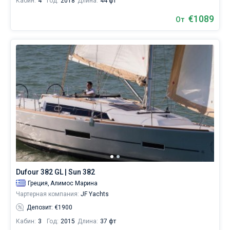
Кабин:
4
Год:
2018
Длина:
44 фт
€1089
От
Dufour 382 GL | Sun 382
Греция,
Алимос Марина
Чартерная компания:
JF Yachts
Депозит: €1900
Кабин:
3
Год:
2015
Длина:
37 фт