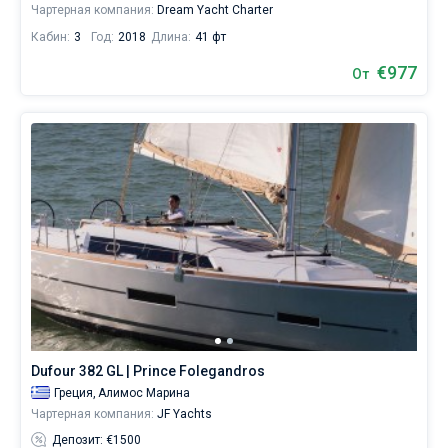
Чартерная компания:
Dream Yacht Charter
Ближайшие
Кабин:
3
Год:
2018
Длина:
41 фт
регионы
для
€977
От
яхтинга:
Алимос
Марина
,
Марина
Зеа
,
Марина
Дельта
Каллитэа
,
Флисвос
Марина
.
Dufour 382 GL | Prince Folegandros
Греция,
Алимос Марина
Чартерная компания:
JF Yachts
Депозит: €1500