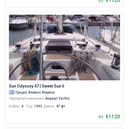
€1120
От
Sun Odyssey 47 | Sweet Sue II
Греция,
Алимос Марина
Чартерная компания:
Aegean Yachts
Кабин:
4
Год:
1993
Длина:
47 фт
€1120
От