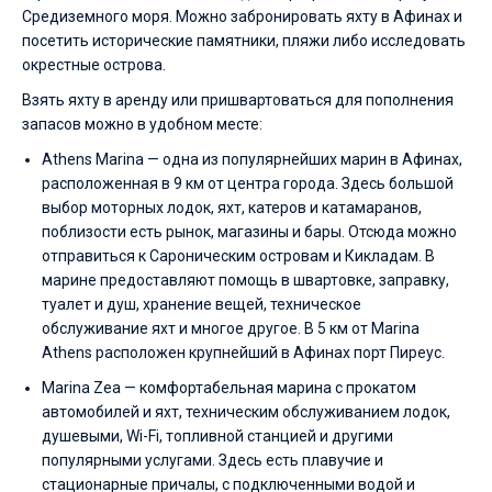
Средиземного моря. Можно забронировать яхту в Афинах и
посетить исторические памятники, пляжи либо исследовать
окрестные острова.
Взять яхту в аренду или пришвартоваться для пополнения
запасов можно в удобном месте:
Athens Marina — одна из популярнейших марин в Афинах,
расположенная в 9 км от центра города. Здесь большой
выбор моторных лодок, яхт, катеров и катамаранов,
поблизости есть рынок, магазины и бары. Отсюда можно
отправиться к Сароническим островам и Кикладам. В
марине предоставляют помощь в швартовке, заправку,
туалет и душ, хранение вещей, техническое
обслуживание яхт и многое другое. В 5 км от Marina
Athens расположен крупнейший в Афинах порт Пиреус.
Marina Zea — комфортабельная марина с прокатом
автомобилей и яхт, техническим обслуживанием лодок,
душевыми, Wi-Fi, топливной станцией и другими
популярными услугами. Здесь есть плавучие и
стационарные причалы, с подключенными водой и