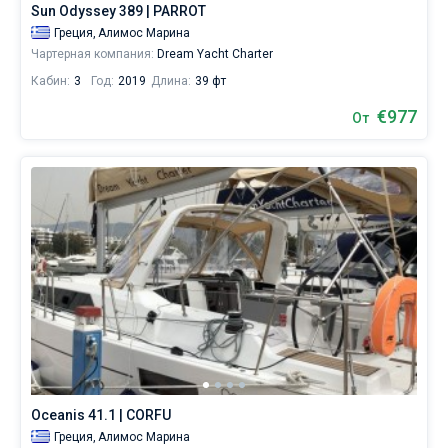
Sun Odyssey 389 | PARROT
аренду
вы
Греция,
Алимос Марина
найдете
Чартерная компания:
Dream Yacht Charter
800
Кабин:
3
Год:
2019
Длина:
39 фт
предложений
в
€977
От
Афинах
от
890€,
как
для
любителей
спокойного
отдыха,
так
и
для
яхтсменов,
которые
не
представляют
себе
жизни
Oceanis 41.1 | CORFU
без
Греция,
Алимос Марина
паруса.