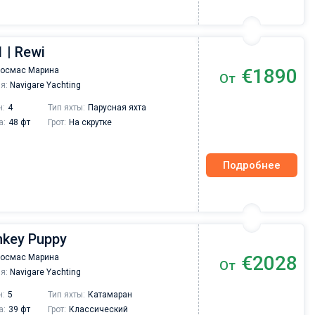
 | Rewi
€1890
Космас Марина
От
я:
Navigare Yachting
н:
4
Тип яхты:
Парусная яхта
а:
48 фт
Грот:
На скрутке
Подробнее
onkey Puppy
€2028
Космас Марина
От
я:
Navigare Yachting
н:
5
Тип яхты:
Катамаран
а:
39 фт
Грот:
Классический