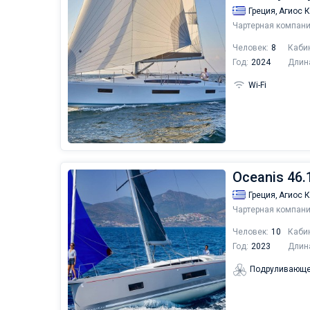
Греция,
Агиос 
Чартерная компани
Человек:
8
Каби
Год:
2024
Длин
Wi-Fi
Oceanis 46.1
Греция,
Агиос 
Чартерная компани
Человек:
10
Каби
Год:
2023
Длин
Подруливающе