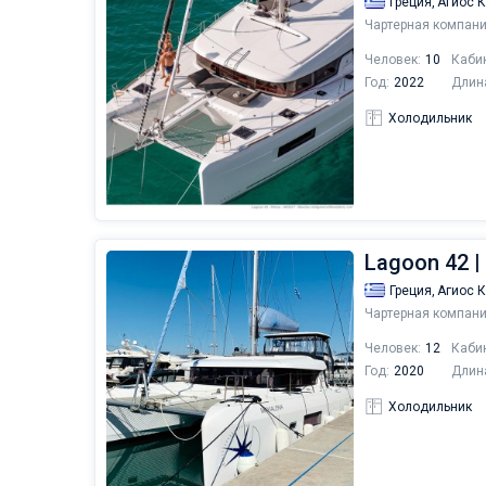
Греция,
Агиос 
Чартерная компани
Человек:
10
Каби
Год:
2022
Длин
Холодильник
Lagoon 42 |
Греция,
Агиос 
Чартерная компани
Человек:
12
Каби
Год:
2020
Длин
Холодильник