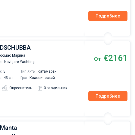
Подробнее
| DSCHUBBA
€2161
Космас Марина
От
я:
Navigare Yachting
н:
5
Тип яхты:
Катамаран
а:
43 фт
Грот:
Классический
Опреснитель
Холодильник
Подробнее
 Manta
Валерий Коваль