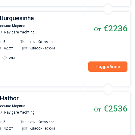
 Burguesinha
€2236
Космас Марина
От
я:
Navigare Yachting
н:
6
Тип яхты:
Катамаран
а:
42 фт
Грот:
Классический
Wi-Fi
Подробнее
 Hathor
€2536
Космас Марина
От
я:
Navigare Yachting
н:
6
Тип яхты:
Катамаран
а:
42 фт
Грот:
Классический