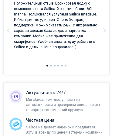
ых
Положительный отзыв! Бронировал лодку с
Лучший проект 
помощью агента Sailica. Хорватия. Сплит ACI
отрасли!
marina. Пользовался услугами Sailica впервые.
И был приятно удивлен. Очень быстрая,
поддержка. Можно сказать 24/7. У них реально
хорошая свежая база лодок и чартерных
компаний. Мобильнее приложение для
смартфонов. Удобная оплата. Буду работать с
Sailica и дальше! Мне понравилось)
Актуальность 24/7
Мы обновляем доступность яхт
автоматически и проверяем описание яхт
от чартерных компаний вручную
Честная цена
Sailica не делает наценок и предлагает
яхты в аренду по цене чартерных компаний.