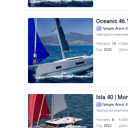
Oceanis 46.1
Греция,
Агиос 
Чартерная компани
Человек:
10
Каби
Год:
2025
Длин
Isla 40 | M
Греция,
Агиос 
Чартерная компани
Человек:
8
Каби
Год:
2022
Длин