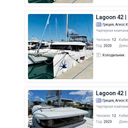
Lagoon 42 |
Греция,
Агиос 
Чартерная компани
Человек:
12
Каби
Год:
2020
Длин
Холодильник
Lagoon 42 |
Греция,
Агиос 
Чартерная компани
Человек:
12
Каби
Год:
2023
Длин