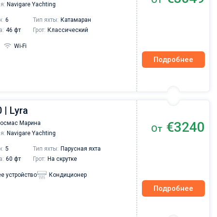
я:
Navigare Yachting
н:
6
Тип яхты:
Катамаран
а:
46 фт
Грот:
Классический
Wi-Fi
Подробнее
 | Lyra
€3240
Космас Марина
От
я:
Navigare Yachting
н:
5
Тип яхты:
Парусная яхта
а:
60 фт
Грот:
На скрутке
е устройство
Кондиционер
Подробнее