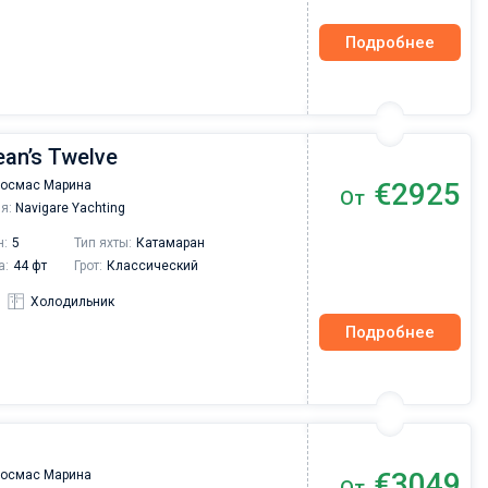
Подробнее
ean’s Twelve
€2925
Космас Марина
От
я:
Navigare Yachting
н:
5
Тип яхты:
Катамаран
а:
44 фт
Грот:
Классический
Холодильник
Подробнее
€3049
Космас Марина
От