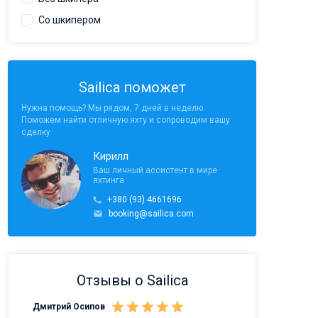
Со шкипером
Sailica поможет
Нужна помощь? Мы рядом, 7 дней в неделю.
Поможем найти отличную яхту и сопроводим вашу
сделку
Кирилл
Ваш личный ассистент в мире
яхтинга
+380 (93) 4661696
booking@sailica.com
Отзывы о Sailica
Дмитрий Осипов
Саныч Рудой