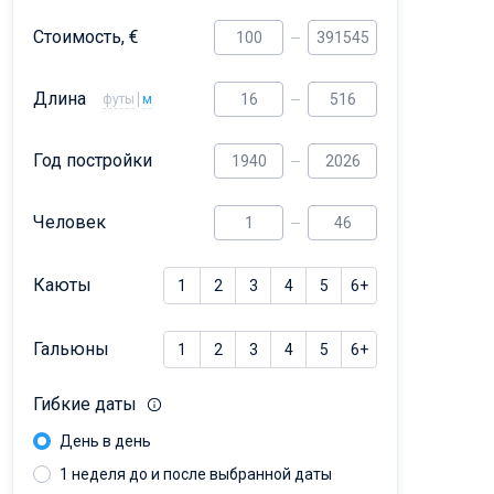
Dufour 46 GL
Стоимость, €
Длина
футы
м
Год постройки
Человек
Каюты
1
2
3
4
5
6+
Гальюны
1
2
3
4
5
6+
Гибкие даты
День в день
1 неделя до и после выбранной даты