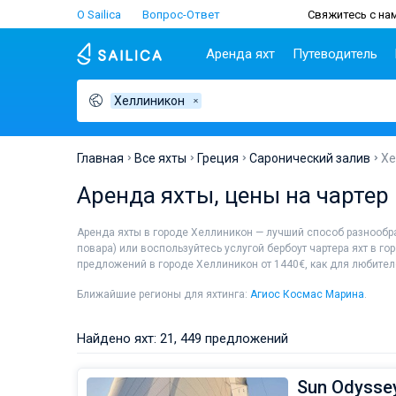
О Sailica
Вопрос-Ответ
Свяжитесь с нам
Аренда яхт
Путеводитель
Хеллиникон
Популярные
Хорватия
Чартер
Греция
П
страны
н
Биоград
Афины
Lifestyle
Хорватия
С
Дубровник
Волос
Главная
Все яхты
Греция
Саронический залив
Хе
Греция
Ш
Задар
Корфу
Люди
Аренда яхты, цены на чартер
Италия
З
Сплит
Лаврион
Турция
ТОП
С
Трогир
Лефкас
Аренда яхты в городе Хеллиникон — лучший способ разнообр
Испания
С
повара) или воспользуйтесь услугой бербоут чартера яхт в го
Франция
И
предложений в городе Хеллиникон от 1440€, как для любителе
Сейшелы
А
Ближайшие регионы для яхтинга:
Агиос Космас Марина
.
Британские Виргинские
Л
острова
К
Найдено яхт: 21, 449 предложений
Мартиника
М
Багамы
Sun Odyssey