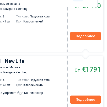
€1440
Космас Марина
От
я:
Navigare Yachting
н:
3
Тип яхты:
Парусная яхта
а:
41 фт
Грот:
Классический
Подробнее
 | New Life
€1791
Космас Марина
От
я:
Navigare Yachting
н:
4
Тип яхты:
Парусная яхта
а:
48 фт
Грот:
Классический
е устройство
Кондиционер
Подробнее