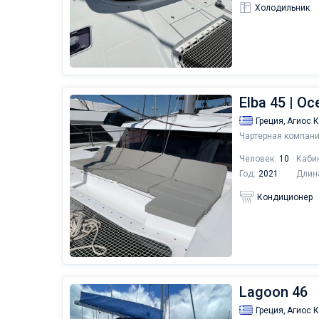
Холодильник
Elba 45 | Oc
Греция,
Агиос 
Чартерная компани
Человек:
10
Каби
Год:
2021
Длин
Кондиционер
Lagoon 46
Греция,
Агиос 