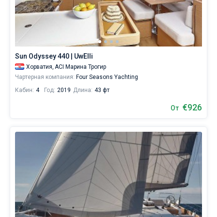
найдете
более
5000
предложений
Без шкипера
от
Со шкипером
500€,
Sun Odyssey 440 | UwElli
как
Хорватия,
ACI Марина Трогир
для
Показать(164)
любителей
Чартерная компания:
Four Seasons Yachting
спокойного
Кабин:
4
Год:
2019
Длина:
43 фт
отдыха,
так
€926
От
и
для
яхтсменов,
которые
не
представляют
себе
жизни
без
паруса.