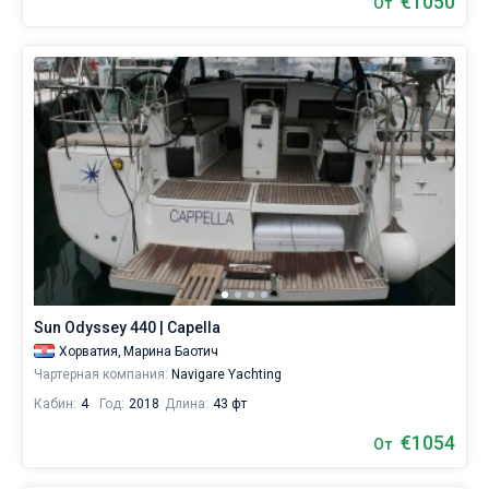
€1050
От
Sun Odyssey 440 | Capella
Хорватия,
Марина Баотич
Чартерная компания:
Navigare Yachting
Кабин:
4
Год:
2018
Длина:
43 фт
€1054
От