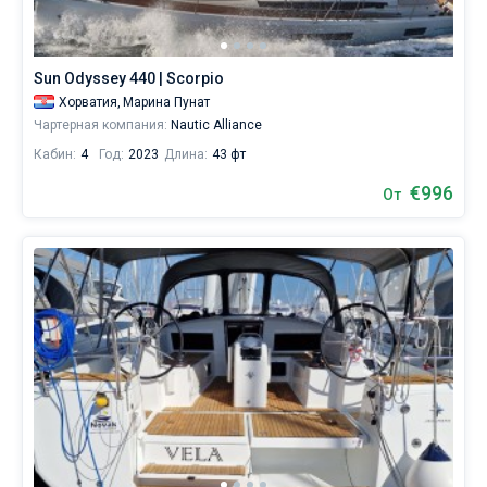
Sun Odyssey 440 | Scorpio
Хорватия,
Марина Пунат
Чартерная компания:
Nautic Alliance
Кабин:
4
Год:
2023
Длина:
43 фт
€996
От