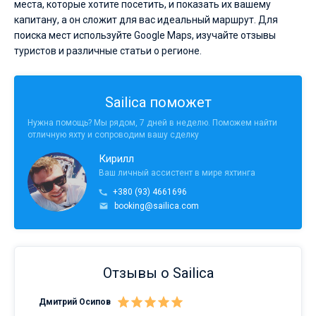
места, которые хотите посетить, и показать их вашему
капитану, а он сложит для вас идеальный маршрут. Для
поиска мест используйте Google Maps, изучайте отзывы
туристов и различные статьи о регионе.
Sailica поможет
Нужна помощь? Мы рядом, 7 дней в неделю. Поможем найти
отличную яхту и сопроводим вашу сделку
Кирилл
Ваш личный ассистент в мире яхтинга
+380 (93) 4661696
booking@sailica.com
Отзывы о Sailica
Дмитрий Осипов
Сан