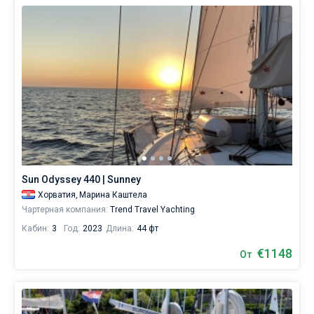
Sun Odyssey 440 | Sunney
Хорватия,
Марина Каштела
Чартерная компания:
Trend Travel Yachting
Кабин:
3
Год:
2023
Длина:
44 фт
€1148
От