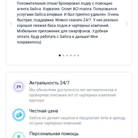
Положительный отзыв! Бронировал лодку с помощью
Луч
а
агента Sailica. Хорватия. Сплит ACI marina. Пользовался
услугами Sailica впервые. И был приятно удивлен. Очень
ри
быстрая, поддержка. Можно сказать 24/7. У них реально
е
хорошая свежая база лодок и чартерных компаний.
и
Мобильнее приложение для смартфонов. Удобная
оплата. Буду работать с Sailica и дальше! Мне
понравилось)
Актуальность 24/7
Мы обновляем доступность яхт автоматически и
проверяем описание яхт от чартерных компаний
вручную
Честная цена
Sailica не делает наценок и предлагает яхты в аренду
по цене чартерных компаний.
Персональная помощь