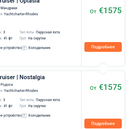
ruiser | Optasia
€1575
 Мандраки
От
я:
Yachtcharter-Rhodes
н:
3
Тип яхты:
Парусная яхта
а:
41 фт
Грот:
На скрутке
Подробнее
е устройство
Холодильник
ruiser | Nostalgia
€1575
 Родоса
От
я:
Yachtcharter-Rhodes
н:
3
Тип яхты:
Парусная яхта
а:
41 фт
Грот:
На скрутке
е устройство
Холодильник
Подробнее