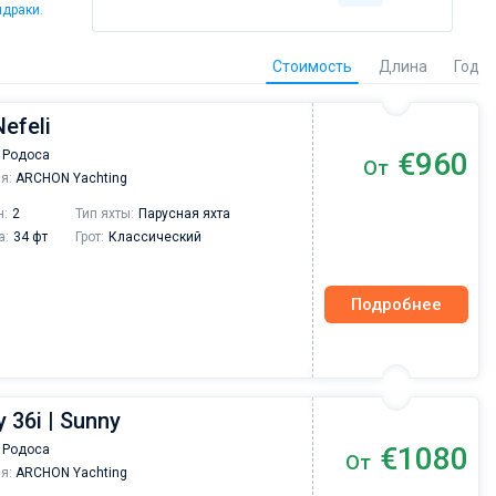
ндраки
.
Стоимость
Длина
Год
Nefeli
€960
 Родоса
От
я:
ARCHON Yachting
н:
2
Тип яхты:
Парусная яхта
а:
34 фт
Грот:
Классический
Подробнее
 36i | Sunny
€1080
 Родоса
От
я:
ARCHON Yachting