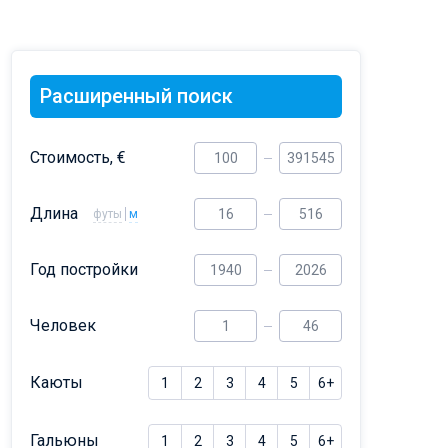
Dufour 46 GL
Расширенный поиск
Стоимость, €
Длина
футы
м
Год постройки
Человек
Каюты
1
2
3
4
5
6+
Гальюны
1
2
3
4
5
6+