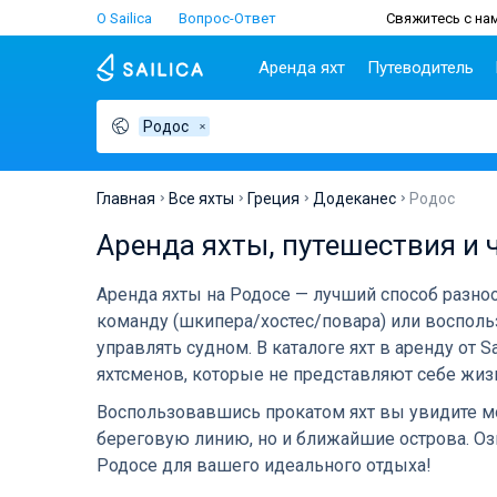
О Sailica
Вопрос-Ответ
Свяжитесь с нам
Аренда яхт
Путеводитель
Родос
Популярные
Хорватия
Чартер
Греция
П
страны
н
Биоград
Афины
Lifestyle
Хорватия
С
Дубровник
Волос
Главная
Все яхты
Греция
Додеканес
Родос
Греция
Ш
Задар
Корфу
Люди
Аренда яхты, путешествия и 
Италия
З
Сплит
Лаврион
Турция
ТОП
С
Трогир
Лефкас
Аренда яхты на Родосе — лучший способ разн
Испания
С
команду (шкипера/хостес/повара) или воспольз
Франция
И
управлять судном. В каталоге яхт в аренду от 
Сейшелы
А
яхтсменов, которые не представляют себе жизн
Британские Виргинские
Л
острова
К
Воспользовавшись прокатом яхт вы увидите мо
Мартиника
М
береговую линию, но и ближайшие острова. О
Багамы
Родосе для вашего идеального отдыха!