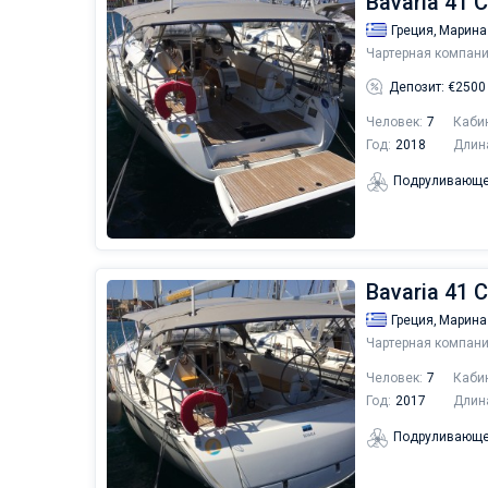
Bavaria 41 C
Греция,
Марина
Чартерная компани
Депозит: €2500
Человек:
7
Каби
Год:
2018
Длин
Подруливающе
Bavaria 41 C
Греция,
Марина
Чартерная компани
Человек:
7
Каби
Год:
2017
Длин
Подруливающе