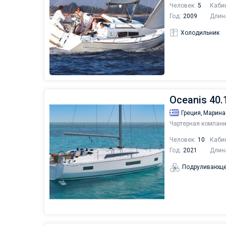
Человек:
5
Каби
Год:
2009
Длин
Холодильник
Oceanis 40.1
Греция,
Марина
Чартерная компани
Человек:
10
Каби
Год:
2021
Длин
Подруливающе