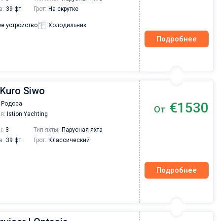
а:
39 фт
Грот:
На скрутке
е устройство
Холодильник
Подробнее
 Kuro Siwo
€1530
 Родоса
От
я:
Istion Yachting
н:
3
Тип яхты:
Парусная яхта
а:
39 фт
Грот:
Классический
Подробнее