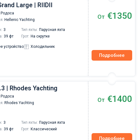
rand Large | RIIDII
€1350
 Родоса
От
я:
Hellenic Yachting
н:
3
Тип яхты:
Парусная яхта
а:
39 фт
Грот:
На скрутке
е устройство
Холодильник
Подробнее
.3 | Rhodes Yachting
€1400
 Родоса
От
я:
Rhodes Yachting
н:
3
Тип яхты:
Парусная яхта
а:
39 фт
Грот:
Классический
Подробнее