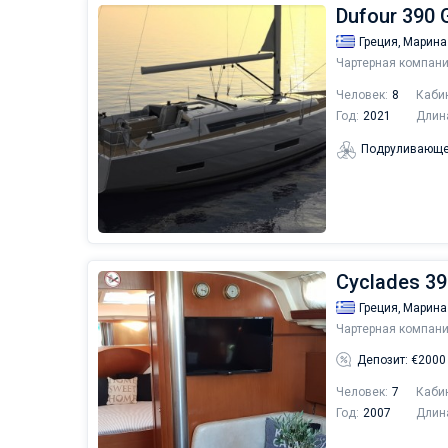
Dufour 390 G
Греция,
Марина
Чартерная компани
Человек:
8
Каби
Год:
2021
Длин
Подруливающе
Cyclades 39
Греция,
Марина
Чартерная компани
Депозит: €2000
Человек:
7
Каби
Год:
2007
Длин