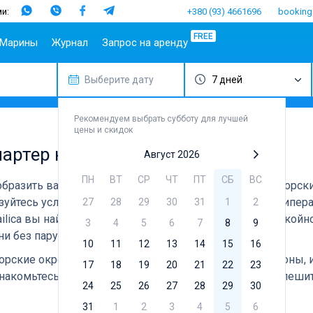
и:
+380 (93) 4661696
booking
FREE
Марины
Журнал
Запрос на аренду
Выберите дату
7 дней
опулярные
Испания
Португалия
Популярные
Италия
Популя
Т
аправления
марины
бренды
Балеары
Азоры
Амальфи
Б
плит
Алимос Марина
Beneteau
Рекомендуем выбрать субботу для лучшей
Гран-
Мадейра
Неаполь
Г
цены и скидок
ибеник
Канария
D-Marin Лефкас
Jeanneau
Салерно
М
чартер на Родосе
адар
Ибица
Марина Далмация
Bavaria
Август 2026
Сардиния
Ф
ардиния
Канары
D-Marin Гувия
Dufour
Сицилия
ПН
ВТ
СР
ЧТ
ПТ
СБ
ВС
ообразить ваш отдых и насладиться незабываемыми морск
ицилия
Майорка
Марина Баотич
Elan
уйтесь услугой бербоут чартера яхт на Родосе без шкипер
27
28
29
30
31
1
2
бица
Тенерифе
Марина Мандалина
Hanse
Sailica вы найдете предложения как для любителей спокойно
фины
Марина Корнати
Excess
3
4
5
6
7
8
9
и без паруса.
ефкас
Марина Каштела
Lagoon
10
11
12
13
14
15
16
орфу
ACI Марина
Bali
рские окрестности Родоса с совершенно новой стороны, и
17
18
19
20
21
22
23
Дубровник
угла
Fountaine 
знакомьтесь с нашим огромным выбором суден и поспешите
24
25
26
Марина Веруда
27
28
29
30
Leopard
31
1
2
3
4
5
6