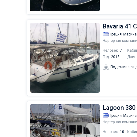
Bavaria 41 C
Греция,
Марина
Чартерная компани
Человек:
7
Каби
Год:
2018
Длин
Подруливающе
Lagoon 380 
Греция,
Марина
Чартерная компани
Человек:
10
Каби