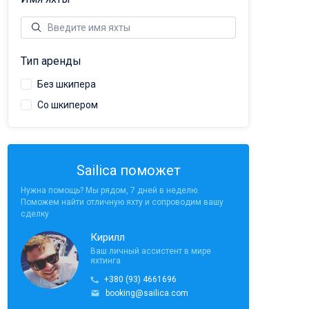
Тип аренды
Без шкипера
Со шкипером
Sailica поможет
Нужна помощь? Мы рядом, 7 дней в неделю.
Поможем найти отличную яхту и сопроводим вашу
сделку
Кирилл
Ваш личный ассистент в мире
яхтинга
+380 (93) 4661696
booking@sailica.com