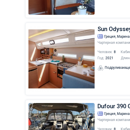
Sun Odysse
Греция,
Марина
Чартерная компани
Человек:
8
Каби
Год:
2021
Длин
Подруливающе
Dufour 390 
Греция,
Марина
Чартерная компани
Человек:
8
Каби