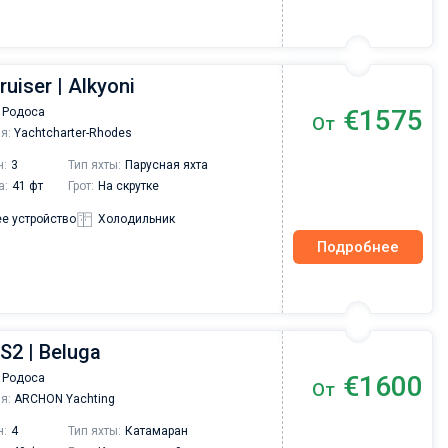
ruiser | Alkyoni
€1575
 Родоса
От
я:
Yachtcharter-Rhodes
н:
3
Тип яхты:
Парусная яхта
а:
41 фт
Грот:
На скрутке
е устройство
Холодильник
Подробнее
S2 | Beluga
€1600
 Родоса
От
я:
ARCHON Yachting
н:
4
Тип яхты:
Катамаран