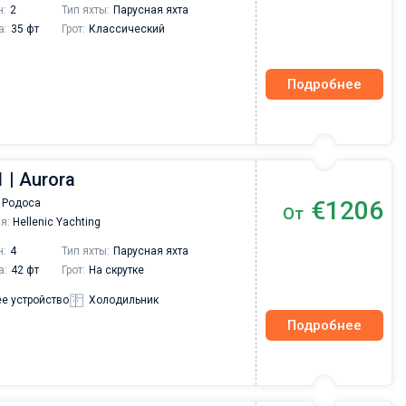
н:
2
Тип яхты:
Парусная яхта
а:
35 фт
Грот:
Классический
Подробнее
 | Aurora
€1206
 Родоса
От
я:
Hellenic Yachting
н:
4
Тип яхты:
Парусная яхта
а:
42 фт
Грот:
На скрутке
е устройство
Холодильник
Подробнее