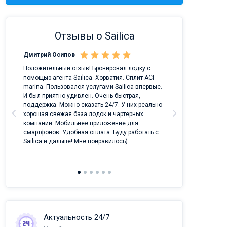
Отзывы о Sailica
Дмитрий Осипов
Саныч Рудой
ых
Положительный отзыв! Бронировал лодку с
Лучший проект 
помощью агента Sailica. Хорватия. Сплит ACI
отрасли!
marina. Пользовался услугами Sailica впервые.
И был приятно удивлен. Очень быстрая,
поддержка. Можно сказать 24/7. У них реально
хорошая свежая база лодок и чартерных
компаний. Мобильнее приложение для
смартфонов. Удобная оплата. Буду работать с
Sailica и дальше! Мне понравилось)
Актуальность 24/7