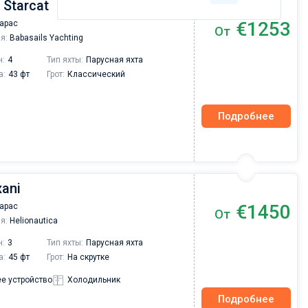
 Starcat
€1253
Карас
От
я:
Babasails Yachting
н:
4
Тип яхты:
Парусная яхта
а:
43 фт
Грот:
Классический
Подробнее
xani
€1450
Карас
От
я:
Helionautica
н:
3
Тип яхты:
Парусная яхта
а:
45 фт
Грот:
На скрутке
е устройство
Холодильник
Подробнее