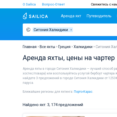
О Sailica
Вопрос-Ответ
Свяжитесь с нам
Аренда яхт
Путеводитель
Ситония Халкидики
Популярные
Хорватия
Чартер
Греция
П
страны
н
Биоград
Афины
Lifestyle
Хорватия
С
Дубровник
Волос
Главная
Все яхты
Греция
Халкидики
Ситония Ха
Греция
Ш
Задар
Корфу
Люди
Аренда яхты, цены на чартер
Италия
З
Сплит
Лаврион
Турция
ТОП
С
Трогир
Лефкас
Аренда яхты в городе Ситония Халкидики — лучший способ р
Испания
С
хостес/повара) или воспользуйтесь услугой бербоут чартера 
Франция
И
найдете 3 предложений в городе Ситония Халкидики от 1253€
Сейшелы
А
паруса.
Британские Виргинские
Л
Ближайшие регионы для яхтинга:
Порто-Карас
.
острова
К
Мартиника
М
Найдено яхт: 3, 174 предложений
Багамы