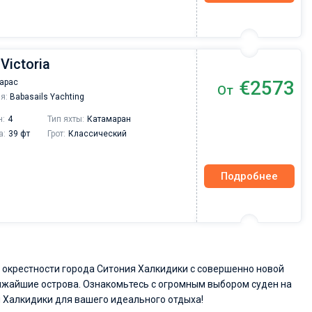
 Victoria
€2573
Карас
От
я:
Babasails Yachting
н:
4
Тип яхты:
Катамаран
а:
39 фт
Грот:
Классический
Подробнее
 окрестности города Ситония Халкидики с совершенно новой
ближайшие острова. Ознакомьтесь с огромным выбором суден на
ия Халкидики для вашего идеального отдыха!