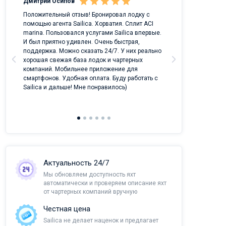
Дмитрий Осипов
Саныч Рудой
ых
Положительный отзыв! Бронировал лодку с
Лучший проект 
помощью агента Sailica. Хорватия. Сплит ACI
отрасли!
marina. Пользовался услугами Sailica впервые.
И был приятно удивлен. Очень быстрая,
поддержка. Можно сказать 24/7. У них реально
хорошая свежая база лодок и чартерных
компаний. Мобильнее приложение для
смартфонов. Удобная оплата. Буду работать с
Sailica и дальше! Мне понравилось)
Актуальность 24/7
Мы обновляем доступность яхт
автоматически и проверяем описание яхт
от чартерных компаний вручную
Честная цена
Sailica не делает наценок и предлагает