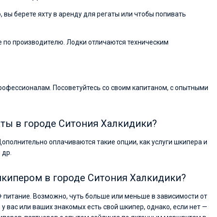
Валерий Коваль
р, вы берете яхту в аренду для регаты или чтобы попивать
Друзья, хотелось бы сказать несколько добр
слов о компании Sailica yacht с которой мы
провели чартер на майские праздники. Хочу
отметить отличную работу сотрудников
ие по производителю. Лодки отличаются техническим
компании на всех этапах мероприятия, при
подготовке чартера получали быстро
исчерпывающие ответы на все вопросы,
информационную поддержку и разрешение
вопросов связанных с различными
рофессионалам. Посоветуйтесь со своим капитаном, с опытными
организационными вопросами.
хты в городе Ситония Халкидики?
Дополнительно оплачиваются такие опции, как услуги шкипера и
 др.
 шкипером в городе Ситония Халкидики?
+ питание. Возможно, чуть больше или меньше в зависимости от
, у вас или ваших знакомых есть свой шкипер, однако, если нет —