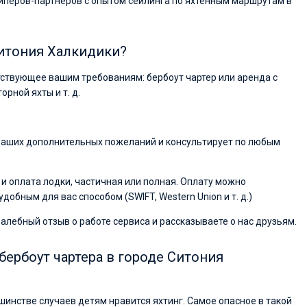
иперов-партнеров с опытом сейлинга по яхтенным маршрутам в
Ситония Халкидики?
ветствующее вашим требованиям: бербоут чартер или аренда с
рной яхты и т. д.
 ваших дополнительных пожеланий и консультирует по любым
и оплата лодки, частичная или полная. Оплату можно
обным для вас способом (SWIFT, Western Union и т. д.)
валебный отзыв о работе сервиса и рассказываете о нас друзьям.
бербоут чартера в городе Ситония
ьшинстве случаев детям нравится яхтинг. Самое опасное в такой