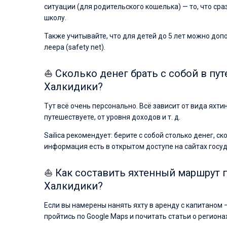
ситуации (для родительского кошелька) — то, что ср
школу.
Также учитывайте, что для детей до 5 лет можно до
леера (safety net).
⛵ Сколько денег брать с собой в пут
Халкидики?
Тут всё очень персонально. Всё зависит от вида яхти
путешествуете, от уровня доходов и т. д.
Sailica рекомендует: берите с собой столько денег, с
информация есть в открытом доступе на сайтах госу
⛵ Как составить яхтенный маршрут 
Халкидики?
Если вы намерены нанять яхту в аренду с капитаном 
пройтись по Google Maps и почитать статьи о региона