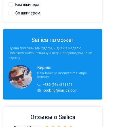
Без шкипера
Со шкипером
Sailica поможет
Нужна помощь? Мы рядом, 7 дней в неделю.
Поможем найти отличную яхту и сопроводим вашу
сделку
Кирилл
Ваш личный ассистент в мире
яхтинга
+380 (93) 4661696
booking@sailica.com
Отзывы о Sailica