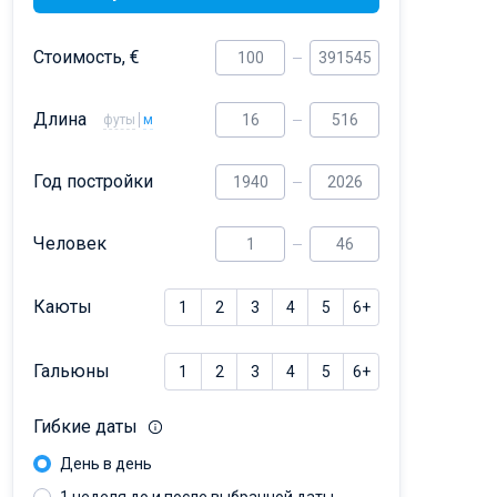
Dufour 46 GL
Стоимость, €
Длина
футы
м
Год постройки
Человек
Каюты
1
2
3
4
5
6+
Гальюны
1
2
3
4
5
6+
Гибкие даты
День в день