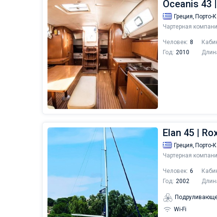
Oceanis 43 |
Греция,
Порто-
Чартерная компани
Человек:
8
Каби
Год:
2010
Длин
Elan 45 | Ro
Греция,
Порто-
Чартерная компани
Человек:
6
Каби
Год:
2002
Длин
Подруливающе
Wi-Fi