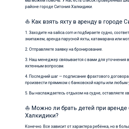
мы можем помочь. У нас есть список проверенных шк
районе городе Ситония Халкидики.
⛵ Как взять яхту в аренду в городе 
1. Заходите на sailica.com и подбираете судно, соот
экипажем, аренда парусной яхты, катамарана или мото
2. Отправляете заявку на бронирование.
3. Наш менеджер связывается с вами для уточнения
яхтенным вопросам.
4. Последний шаг — подписание фрахтового договора 
произвести прямиком с банковской карты или любым уд
5. Вы наслаждаетесь отдыхом на судне, оставляете х
⛵ Можно ли брать детей при аренде 
Халкидики?
Конечно. Все зависит от характера ребёнка, но в бол