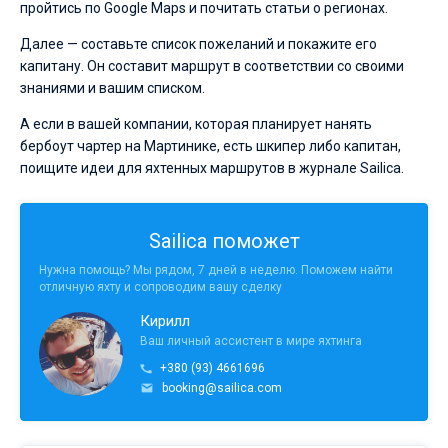
пройтись по Google Maps и почитать статьи о регионах.
Далее — составьте список пожеланий и покажите его
капитану. Он составит маршрут в соответствии со своими
знаниями и вашим списком.
А если в вашей компании, которая планирует нанять
бербоут чартер на Мартинике, есть шкипер либо капитан,
поищите идеи для яхтенных маршрутов в журнале Sailica.
Sailica поможет
Нужна помощь? Мы рядом, 7 дней в неделю. Поможем найти
отличную яхту и сопроводим вашу сделку
Кирилл
Ваш личный ассистент в мире яхтинга
+380 (93) 4661696
booking@sailica.com