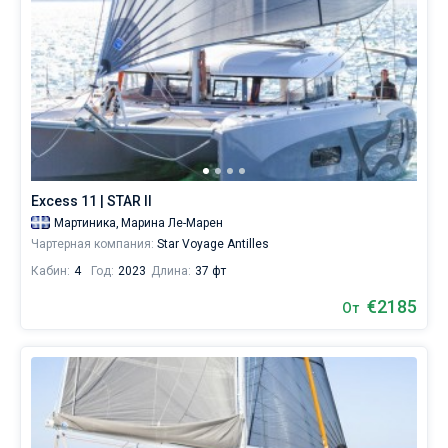
Excess 11 | STAR II
Мартиника,
Марина Ле-Марен
Чартерная компания:
Star Voyage Antilles
Кабин:
4
Год:
2023
Длина:
37 фт
€2185
От