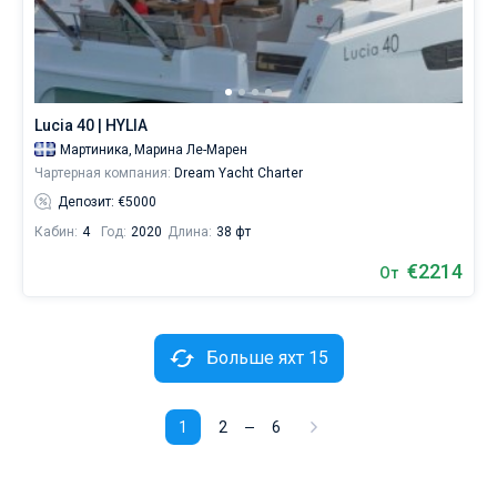
Lucia 40 | HYLIA
Мартиника,
Марина Ле-Марен
Чартерная компания:
Dream Yacht Charter
Депозит: €5000
Кабин:
4
Год:
2020
Длина:
38 фт
€2214
От
Больше яхт 15
1
2
6