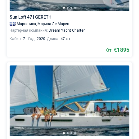
без
шкипера.
Без шкипера
Sun Loft 47 | GERETH
В
Со шкипером
Мартиника,
Марина Ле-Марен
каталоге
Чартерная компания:
Dream Yacht Charter
яхт
в
Кабин:
7
Год:
2020
Длина:
47 фт
Показать(76)
аренду
вы
€1895
От
найдете
76
предложений
на
Мартинике
от
1891€.
Путешествуя
здесь,
вы
сможете
увидеть
вулкан
Монтань-
Пелле,
уникальный