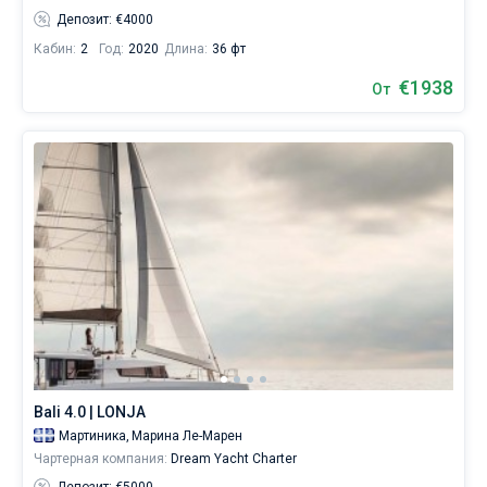
Депозит: €4000
Кабин:
2
Год:
2020
Длина:
36 фт
€1938
От
Bali 4.0 | LONJA
Мартиника,
Марина Ле-Марен
Чартерная компания:
Dream Yacht Charter
Депозит: €5000