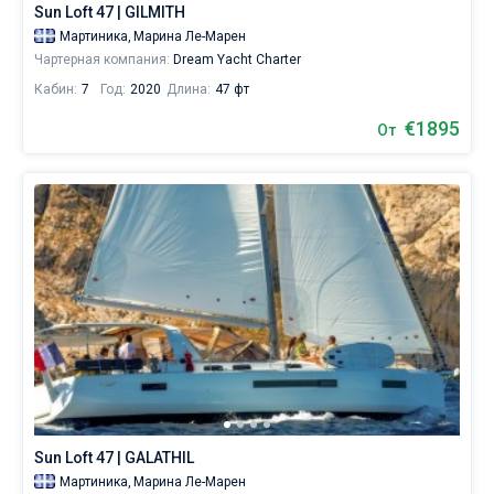
Sun Loft 47 | GILMITH
пляж
с
Мартиника,
Марина Ле-Марен
черным
Чартерная компания:
Dream Yacht Charter
песком,
Кабин:
7
Год:
2020
Длина:
47 фт
и
отправиться
€1895
От
к
Антигуа
или
к
Гренадинам
.
Ближайшие
регионы
для
яхтинга:
Ле-
Марен
.
Sun Loft 47 | GALATHIL
Мартиника,
Марина Ле-Марен