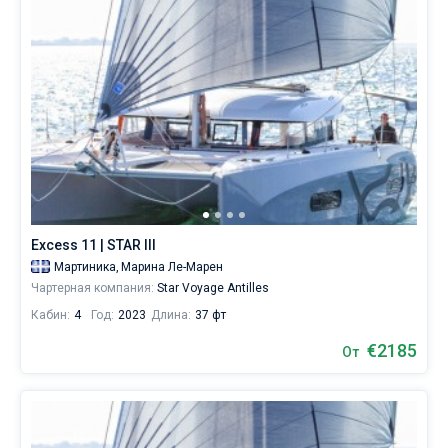
Excess 11 | STAR III
Мартиника,
Марина Ле-Марен
Чартерная компания:
Star Voyage Antilles
Кабин:
4
Год:
2023
Длина:
37 фт
€2185
От