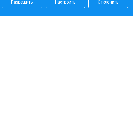
Разрешить
Настроить
Отклонить
Наш рейтинг
5.0
Платежные системы
Наши партнеры