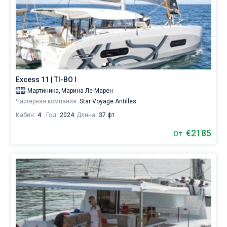
Excess 11 | TI-BO I
Мартиника,
Марина Ле-Марен
Чартерная компания:
Star Voyage Antilles
Кабин:
4
Год:
2024
Длина:
37 фт
€2185
От