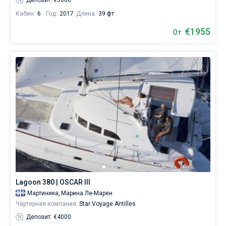
Кабин:
6
Год:
2017
Длина:
39 фт
€1955
От
Lagoon 380 | OSCAR III
Мартиника,
Марина Ле-Марен
Чартерная компания:
Star Voyage Antilles
Депозит: €4000