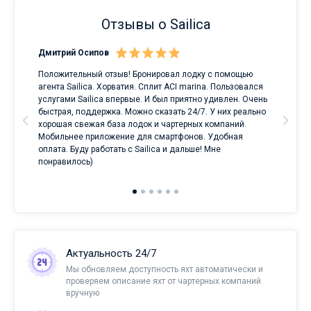
Отзывы о Sailica
Дмитрий Осипов
Сан
Положительный отзыв! Бронировал лодку с помощью
Луч
а
агента Sailica. Хорватия. Сплит ACI marina. Пользовался
услугами Sailica впервые. И был приятно удивлен. Очень
ри
быстрая, поддержка. Можно сказать 24/7. У них реально
е
хорошая свежая база лодок и чартерных компаний.
и
Мобильнее приложение для смартфонов. Удобная
оплата. Буду работать с Sailica и дальше! Мне
понравилось)
Актуальность 24/7
Мы обновляем доступность яхт автоматически и
проверяем описание яхт от чартерных компаний
вручную