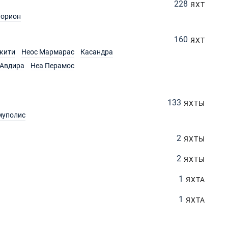
228
ЯХТ
горион
160
ЯХТ
кити
Неос Мармарас
Касандра
Авдира
Неа Перамос
133
ЯХТЫ
муполис
2
ЯХТЫ
2
ЯХТЫ
1
ЯХТА
1
ЯХТА