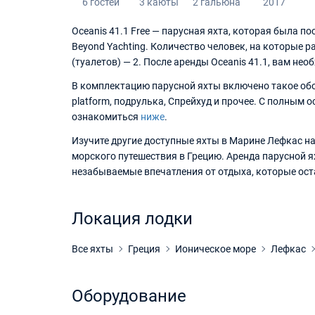
6 гостей
3 каюты
2 гальюна
2017
Oceanis 41.1 Free — парусная яхта, которая была п
Beyond Yachting. Количество человек, на которые р
(туалетов) — 2. После аренды Oceanis 41.1, вам не
В комплектацию парусной яхты включено такое обо
platform, подрулька, Спрейхуд и прочее. С полным
ознакомиться
ниже
.
Изучите другие доступные яхты в Марине Лефкас на 
морского путешествия в Грецию. Аренда парусной я
незабываемые впечатления от отдыха, которые оста
Локация лодки
Все яхты
Греция
Ионическое море
Лефкас
Оборудование