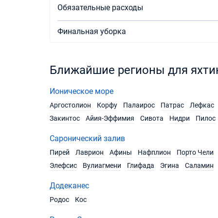
Обязательные расходы
Финальная уборка
Ближайшие регионы для яхти
Ионическое море
Аргостолион
Корфу
Палаирос
Патрас
Лефкас
Закинтос
Айия-Эффимия
Сивота
Нидри
Пилос
Саронический залив
Пирей
Лаврион
Афины
Нафплион
Порто Чели
Элефсис
Вулиагмени
Глифада
Эгина
Саламин
Додеканес
Родос
Кос