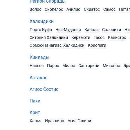
Регион Спорады
Волос
Скопелос
Ачилио
Скиатос
Самос
Пита
Халкидики
Порто Куфо
Неа-Муданья
Кавала
Салоники
Ни
Ситония Халкидики
Керамоти
Тасос
Канистро
Ормос-Панагиас, Халкидики
Криопиги
Киклады
Наксос
Парос
Милос
Санторини
Миконос
Эр
Астакос
Агиос Состис
Пахи
Крит
Ханья
Ираклион
Агиа Галини