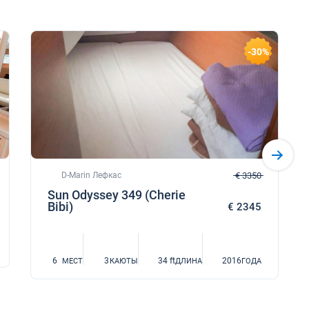
-30%
D-Marin Лефкас
€ 3350
Sun Odyssey 349 (Cherie
Bibi)
€ 2345
6
3
34 ft
2016
МЕСТ
КАЮТЫ
ДЛИНА
ГОДА