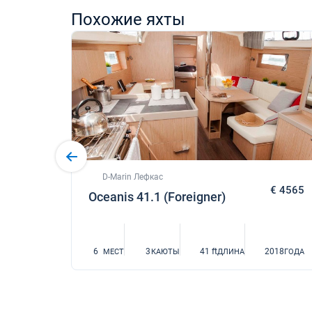
Похожие яхты
D-Marin Лефкас
€ 4000
€ 4565
Oceanis 41.1 (Foreigner)
018
6
3
41 ft
2018
ГОДА
МЕСТ
КАЮТЫ
ДЛИНА
ГОДА