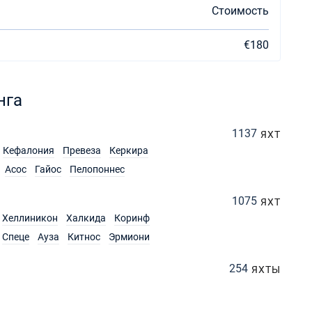
Стоимость
€180
нга
1137
ЯХТ
Кефалония
Превеза
Керкира
Асос
Гайос
Пелопоннес
1075
ЯХТ
Хеллиникон
Халкида
Коринф
Спеце
Ауза
Китнос
Эрмиони
254
ЯХТЫ