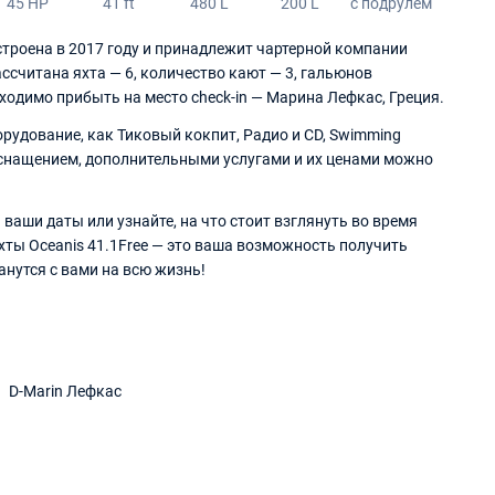
45 HP
41 ft
480 L
200 L
с подрулем
остроена в 2017 году и принадлежит чартерной компании
ассчитана яхта — 6, количество кают — 3, гальюнов
обходимо прибыть на место check-in — Марина Лефкас, Греция.
рудование, как Тиковый кокпит, Радио и CD, Swimming
 оснащением, дополнительными услугами и их ценами можно
ваши даты или узнайте, на что стоит взглянуть во время
хты Oceanis 41.1Free — это ваша возможность получить
нутся с вами на всю жизнь!
D-Marin Лефкас