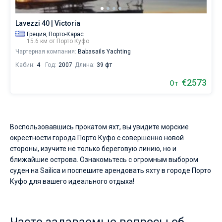
не
представляют
Lavezzi 40 | Victoria
себе
жизни
Греция,
Порто-Карас
15.6 км от Порто Куфо
без
Чартерная компания:
Babasails Yachting
паруса.
Кабин:
4
Год:
2007
Длина:
39 фт
Ближайшие
регионы
€2573
От
для
яхтинга:
Воспользовавшись прокатом яхт, вы увидите морские
окрестности города Порто Куфо с совершенно новой
стороны, изучите не только береговую линию, но и
ближайшие острова. Ознакомьтесь с огромным выбором
суден на Sailica и поспешите арендовать яхту в городе Порто
Куфо для вашего идеального отдыха!