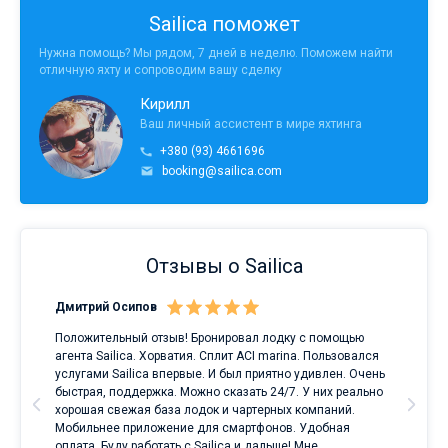
Sailica поможет
Нужна помощь? Мы рядом, 7 дней в неделю. Поможем найти
отличную яхту и сопроводим вашу сделку
Кирилл
Ваш личный ассистент в мире яхтинга
+380 (93) 4661696
booking@sailica.com
Отзывы о Sailica
Дмитрий Осипов
Сан
Положительный отзыв! Бронировал лодку с помощью
Луч
а
агента Sailica. Хорватия. Сплит ACI marina. Пользовался
услугами Sailica впервые. И был приятно удивлен. Очень
ри
быстрая, поддержка. Можно сказать 24/7. У них реально
е
хорошая свежая база лодок и чартерных компаний.
и
Мобильнее приложение для смартфонов. Удобная
оплата. Буду работать с Sailica и дальше! Мне