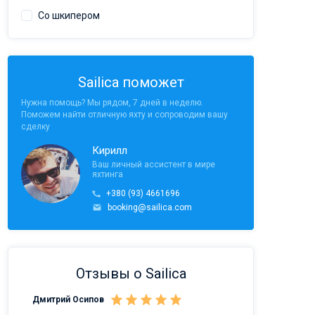
Со шкипером
Sailica поможет
Нужна помощь? Мы рядом, 7 дней в неделю.
Поможем найти отличную яхту и сопроводим вашу
сделку
Кирилл
Ваш личный ассистент в мире
яхтинга
+380 (93) 4661696
booking@sailica.com
Отзывы о Sailica
Дмитрий Осипов
Саныч Рудой