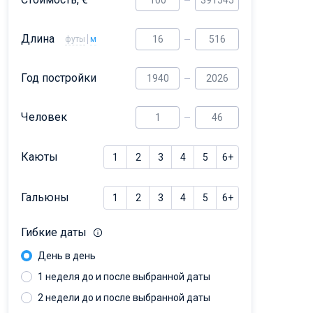
Dufour 46 GL
Длина
футы
м
Год постройки
Человек
Каюты
1
2
3
4
5
6+
Гальюны
1
2
3
4
5
6+
Гибкие даты
День в день
1 неделя до и после выбранной даты
2 недели до и после выбранной даты