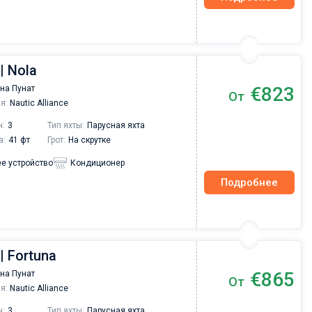
| Nola
€823
на Пунат
От
я:
Nautic Alliance
н:
3
Тип яхты:
Парусная яхта
а:
41 фт
Грот:
На скрутке
е устройство
Кондиционер
Подробнее
| Fortuna
€865
на Пунат
От
я:
Nautic Alliance
н:
3
Тип яхты:
Парусная яхта