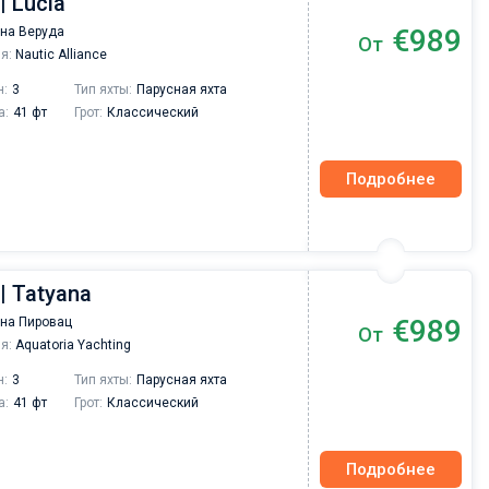
| Lucia
Друзья, хотелось бы сказать несколько добр
слов о компании Sailica yacht с которой мы
€989
на Веруда
От
провели чартер на майские праздники. Хочу
я:
Nautic Alliance
отметить отличную работу сотрудников
компании на всех этапах мероприятия, при
н:
3
Тип яхты:
Парусная яхта
подготовке чартера получали быстро
а:
41 фт
Грот:
Классический
исчерпывающие ответы на все вопросы,
информационную поддержку и разрешение
вопросов связанных с различными
Подробнее
организационными вопросами.
| Tatyana
€989
на Пировац
От
я:
Aquatoria Yachting
н:
3
Тип яхты:
Парусная яхта
а:
41 фт
Грот:
Классический
Подробнее