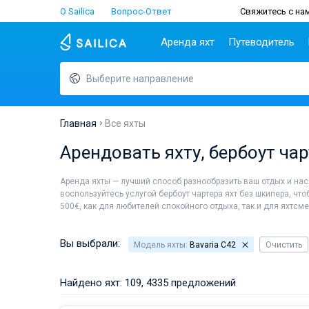
О Sailica
Вопрос-Ответ
Свяжитесь с нам
Аренда яхт
Путеводитель
Выберите направление
Популярные
Хорватия
Чартер
Греция
П
страны
н
Биоград
Афины
Lifestyle
Хорватия
С
Дубровник
Волос
Главная
Все яхты
Греция
Ш
Задар
Корфу
Люди
Арендовать яхту, бербоут чар
Италия
З
Сплит
Лаврион
Турция
ТОП
С
Трогир
Лефкас
Аренда яхты — лучший способ разнообразить ваш отдых и н
Испания
С
воспользуйтесь услугой бербоут чартера яхт без шкипера, что
Франция
И
500€, как для любителей спокойного отдыха, так и для яхтсм
Сейшелы
А
Британские Виргинские
Л
Вы выбрали:
Модель яхты:
Bavaria C42
Очистить
острова
К
Мартиника
М
Найдено яхт: 109, 4335 предложений
Багамы