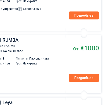
а:
41 фт
Грот:
На скрутке
е устройство
Холодильник
Подробнее
 | RUMBA
€1000
на Корнати
От
я:
Nautic Alliance
н:
3
Тип яхты:
Парусная яхта
а:
41 фт
Грот:
На скрутке
Подробнее
| Leya