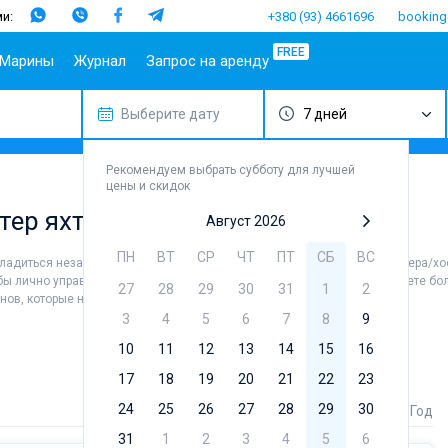
и:
+380 (93) 4661696
booking
FREE
Марины
Журнал
Запрос на аренду
Выберите дату
7 дней
опулярные
Испания
Португалия
Популярные
Италия
Популя
Т
аправления
марины
бренды
Балеары
Азоры
Амальфи
Б
плит
Алимос Марина
Beneteau
Рекомендуем выбрать субботу для лучшей
Гран-
Мадейра
Неаполь
Г
цены и скидок
ибеник
Канария
D-Marin Лефкас
Jeanneau
Салерно
М
тер яхт
адар
Ибица
Марина Далмация
Bavaria
Август 2026
Сардиния
Ф
ардиния
Канары
D-Marin Гувия
Dufour
Сицилия
ПН
ВТ
СР
ЧТ
ПТ
СБ
ВС
асладиться незабываемыми морскими видами. Наймите команду (шкипера/хо
ицилия
Майорка
Марина Баотич
Elan
бы лично управлять судном. В каталоге яхт в аренду от Sailica вы найдете б
27
28
29
30
31
1
2
бица
Тенерифе
Марина Мандалина
Hanse
енов, которые не представляют себе жизни без паруса.
фины
Марина Корнати
Excess
3
4
5
6
7
8
9
ефкас
Марина Каштела
Lagoon
10
11
12
13
14
15
16
орфу
ACI Марина
Bali
17
18
19
20
21
22
23
Дубровник
угла
Fountaine 
24
25
26
Марина Веруда
27
28
29
30
Стоимость
Длина
Год
Leopard
31
1
2
3
4
5
6