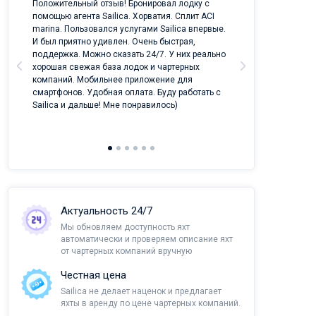
ых
Положительный отзыв! Бронировал лодку с
Лучший проект 
помощью агента Sailica. Хорватия. Сплит ACI
отрасли!
marina. Пользовался услугами Sailica впервые.
И был приятно удивлен. Очень быстрая,
поддержка. Можно сказать 24/7. У них реально
хорошая свежая база лодок и чартерных
компаний. Мобильнее приложение для
смартфонов. Удобная оплата. Буду работать с
Sailica и дальше! Мне понравилось)
Актуальность 24/7
Мы обновляем доступность яхт
автоматически и проверяем описание яхт
от чартерных компаний вручную
Честная цена
Sailica не делает наценок и предлагает
яхты в аренду по цене чартерных компаний.