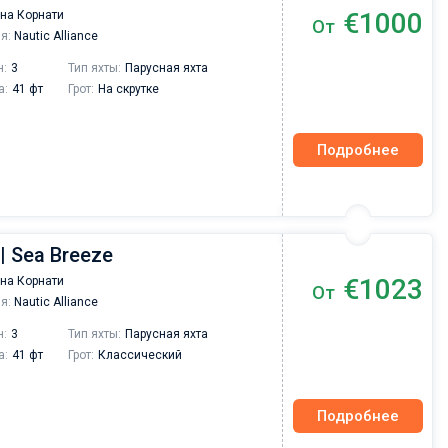
€1000
на Корнати
От
я:
Nautic Alliance
н:
3
Тип яхты:
Парусная яхта
а:
41 фт
Грот:
На скрутке
Подробнее
 | Sea Breeze
€1023
на Корнати
От
я:
Nautic Alliance
н:
3
Тип яхты:
Парусная яхта
а:
41 фт
Грот:
Классический
Подробнее