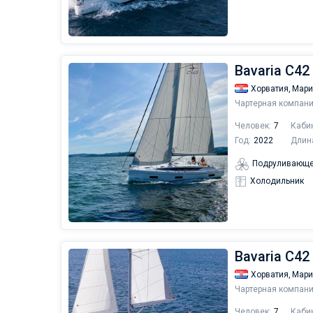
Bavaria C42 
Хорватия,
Мари
Чартерная компани
Человек:
7
Каби
Год:
2022
Длин
Подруливающе
Холодильник
Bavaria C42 
Хорватия,
Мари
Чартерная компани
Человек:
7
Каби