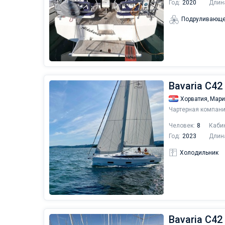
Год:
2020
Длин
Подруливающе
Bavaria C42
Хорватия,
Мари
Чартерная компани
Человек:
8
Каби
Год:
2023
Длин
Холодильник
Bavaria C42 