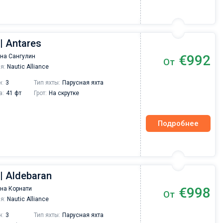
| Antares
€992
на Сангулин
От
я:
Nautic Alliance
н:
3
Тип яхты:
Парусная яхта
а:
41 фт
Грот:
На скрутке
Подробнее
 | Aldebaran
€998
на Корнати
От
я:
Nautic Alliance
н:
3
Тип яхты:
Парусная яхта