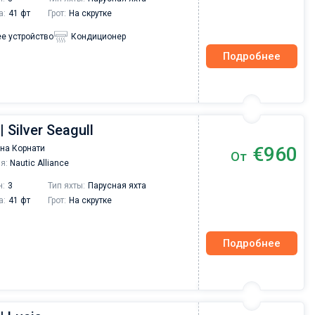
а:
41 фт
Грот:
На скрутке
е устройство
Кондиционер
Подробнее
| Silver Seagull
€960
на Корнати
От
я:
Nautic Alliance
н:
3
Тип яхты:
Парусная яхта
а:
41 фт
Грот:
На скрутке
Подробнее
Валерий Коваль