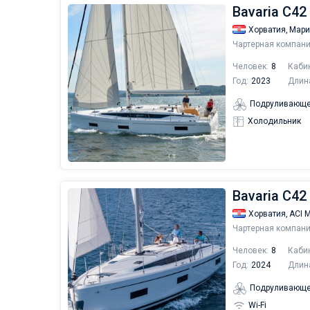
Bavaria C42
Хорватия,
Мари
Чартерная компани
Человек:
8
Каби
Год:
2023
Длин
Подруливающе
Холодильник
Bavaria C42 
Хорватия,
ACI 
Чартерная компани
Человек:
8
Каби
Год:
2024
Длин
Подруливающе
Wi-Fi