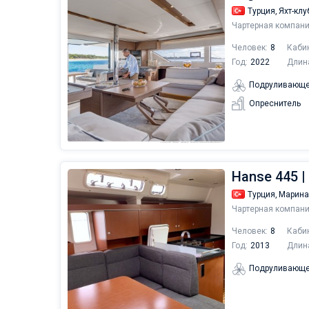
Турция,
Яхт-клу
Чартерная компани
Человек:
8
Каби
Год:
2022
Длин
Подруливающе
Опреснитель
Hanse 445 |
Турция,
Марина
Чартерная компани
Человек:
8
Каби
Год:
2013
Длин
Подруливающе