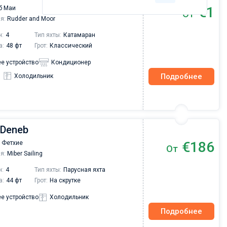
€1
б Маи
От
я:
Rudder and Moor
н:
4
Тип яхты:
Катамаран
а:
48 фт
Грот:
Классический
е устройство
Кондиционер
Подробнее
Холодильник
 Deneb
€186
 Фетхие
От
я:
Miber Sailing
н:
4
Тип яхты:
Парусная яхта
а:
44 фт
Грот:
На скрутке
е устройство
Холодильник
Подробнее