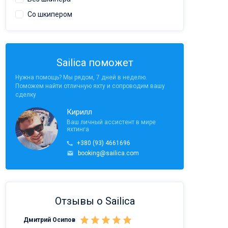
Со шкипером
Sailica поможет
Нужна помощь? Мы рядом, 7 дней в неделю.
Поможем найти отличную яхту и сопроводим вашу
сделку
Кирилл
Ваш личный ассистент в мире
яхтинга
+380 (93) 4661696
booking@sailica.com
Отзывы о Sailica
Дмитрий Осипов
Саныч Рудой