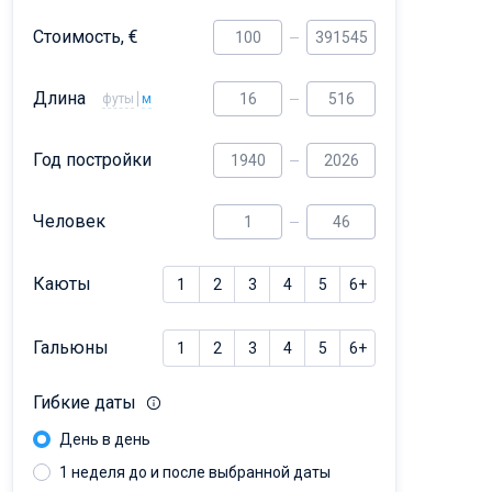
Dufour 46 GL
Стоимость, €
Длина
футы
м
Год постройки
Человек
Каюты
1
2
3
4
5
6+
Гальюны
1
2
3
4
5
6+
Гибкие даты
День в день
1 неделя до и после выбранной даты