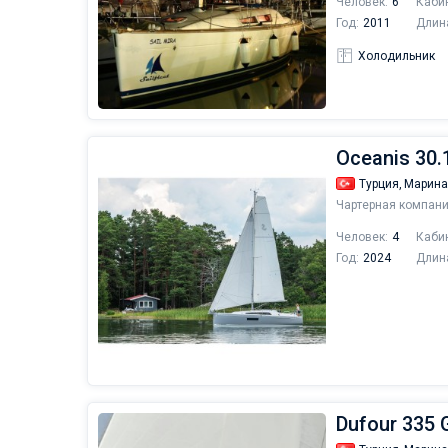
Человек:
6
Каби
Год:
2011
Длин
Холодильник
Oceanis 30.1
Турция,
Марина
Чартерная компани
Человек:
4
Каби
Год:
2024
Длин
Dufour 335 