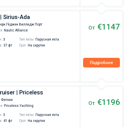
| Sirius-Ada
€1147
юрк Гёджек Виллидж Порт
От
я:
Nautic Alliance
н:
3
Тип яхты:
Парусная яхта
а:
37 фт
Грот:
На скрутке
Подробнее
ruiser | Priceless
€1196
 Фетхие
От
я:
Priceless Yachting
н:
3
Тип яхты:
Парусная яхта
а:
41 фт
Грот:
На скрутке