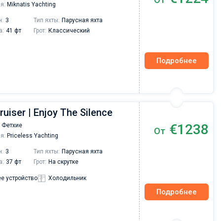
я:
Miknatis Yachting
н:
3
Тип яхты:
Парусная яхта
а:
41 фт
Грот:
Классический
Подробнее
ruiser | Enjoy The Silence
€1238
 Фетхие
От
я:
Priceless Yachting
н:
3
Тип яхты:
Парусная яхта
а:
37 фт
Грот:
На скрутке
е устройство
Холодильник
Подробнее