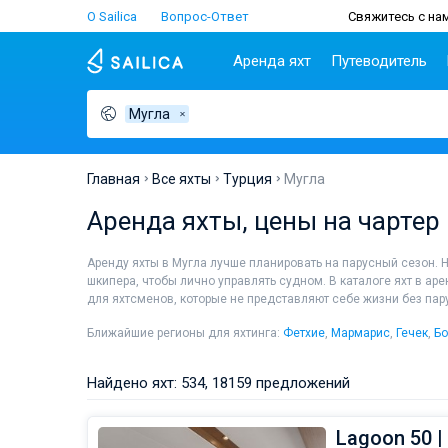
О Sailica
Вопрос-Ответ
Свяжитесь с нам
Аренда яхт
Путеводитель
Мугла
Популярные
Хорватия
Чартер
Греция
П
страны
н
Биоград
Афины
Lifestyle
Хорватия
С
Дубровник
Волос
Главная
Все яхты
Турция
Мугла
Греция
Ш
Задар
Корфу
Люди
Аренда яхты, цены на чартер
Италия
З
Сплит
Лаврион
Турция
ТОП
С
Трогир
Лефкас
Аренду яхты в Мугла лучше планировать на парусный сезон. Н
Испания
С
шкипера, чтобы лично управлять судном. В каталоге яхт в аре
Франция
И
для яхтсменов, которые не представляют себе жизни без пар
Сейшелы
А
Ближайшие регионы для яхтинга:
Фетхие
,
Мармарис
,
Гечек
,
Б
Британские Виргинские
Л
острова
К
Найдено яхт: 534, 18159 предложений
Мартиника
М
Багамы
Lagoon 50 |