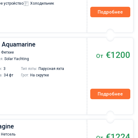
е устройство
Холодильник
Подробнее
| Aquamarine
€1200
 Фетхие
От
я:
Solar Yachting
н:
3
Тип яхты:
Парусная яхта
а:
34 фт
Грот:
На скрутке
Подробнее
magine
€1224
 Нетсель
От