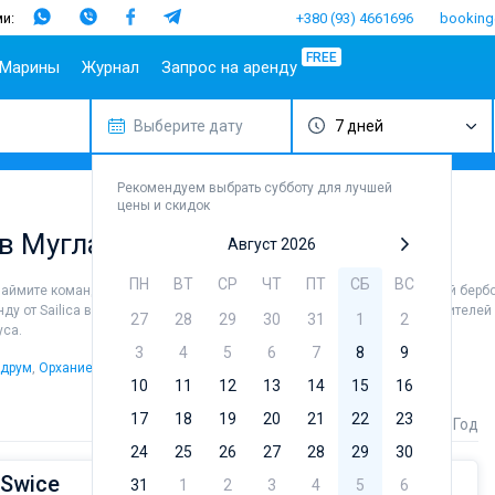
и:
+380 (93) 4661696
booking
FREE
Марины
Журнал
Запрос на аренду
Выберите дату
7 дней
опулярные
Испания
Португалия
Популярные
Италия
Популя
Т
аправления
марины
бренды
Балеары
Азоры
Амальфи
Б
плит
Алимос Марина
Beneteau
Рекомендуем выбрать субботу для лучшей
Гран-
Мадейра
Неаполь
Г
цены и скидок
ибеник
Канария
D-Marin Лефкас
Jeanneau
Салерно
М
 в Мугла
адар
Ибица
Марина Далмация
Bavaria
Август 2026
Сардиния
Ф
ардиния
Канары
D-Marin Гувия
Dufour
Сицилия
ПН
ВТ
СР
ЧТ
ПТ
СБ
ВС
аймите команду (шкипера/хостес/повара) или воспользуйтесь услугой бербоу
ицилия
Майорка
Марина Баотич
Elan
нду от Sailica вы найдете 534 предложений в Мугла от 1€, как для любителей
27
28
29
30
31
1
2
бица
Тенерифе
Марина Мандалина
Hanse
уса.
фины
Марина Корнати
Excess
3
4
5
6
7
8
9
одрум
,
Орхание
.
ефкас
Марина Каштела
Lagoon
10
11
12
13
14
15
16
орфу
ACI Марина
Bali
17
18
19
20
21
22
23
Стоимость
Длина
Год
Дубровник
угла
Fountaine 
24
25
26
Марина Веруда
27
28
29
30
Leopard
 Swice
31
1
2
3
4
5
6