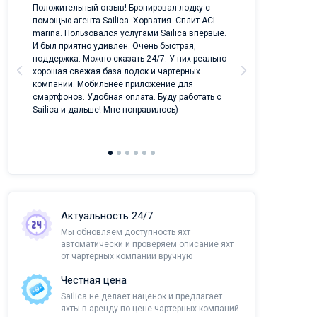
ых
Положительный отзыв! Бронировал лодку с
Лучший проект 
помощью агента Sailica. Хорватия. Сплит ACI
отрасли!
marina. Пользовался услугами Sailica впервые.
И был приятно удивлен. Очень быстрая,
поддержка. Можно сказать 24/7. У них реально
хорошая свежая база лодок и чартерных
компаний. Мобильнее приложение для
смартфонов. Удобная оплата. Буду работать с
Sailica и дальше! Мне понравилось)
Актуальность 24/7
Мы обновляем доступность яхт
автоматически и проверяем описание яхт
от чартерных компаний вручную
Честная цена
Sailica не делает наценок и предлагает
яхты в аренду по цене чартерных компаний.