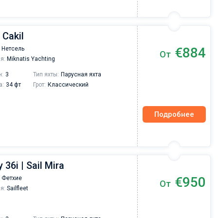
 Cakil
€884
 Нетсель
От
я:
Miknatis Yachting
н:
3
Тип яхты:
Парусная яхта
а:
34 фт
Грот:
Классический
Подробнее
36i | Sail Mira
€950
 Фетхие
От
я:
Sailfleet