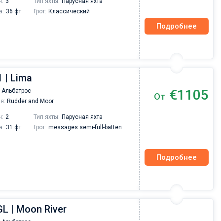
н:
3
Тип яхты:
Парусная яхта
а:
36 фт
Грот:
Классический
Подробнее
 | Lima
€1105
 Альбатрос
От
я:
Rudder and Moor
н:
2
Тип яхты:
Парусная яхта
а:
31 фт
Грот:
messages.semi-full-batten
Подробнее
GL | Moon River
Валерий Коваль