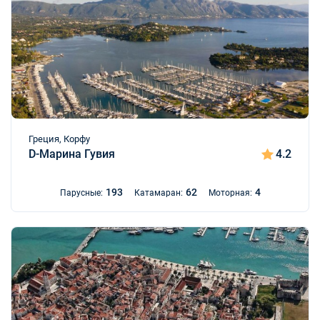
Греция, Корфу
D-Марина Гувия
4.2
193
62
4
Парусные:
Катамаран:
Моторная: