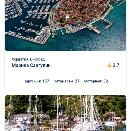
Хорватия, Биоград
Марина Сангулин
2.7
137
27
32
Парусные:
Катамаран:
Моторная: