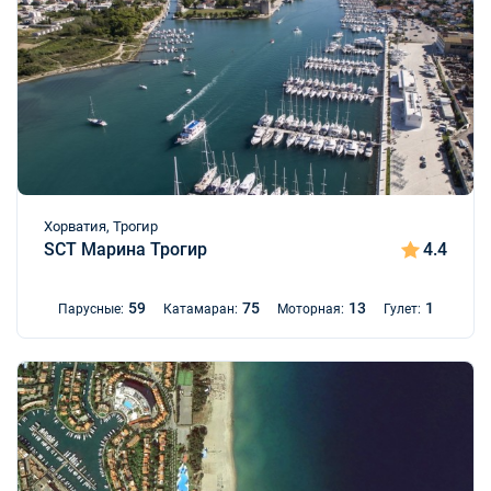
Хорватия, Трогир
SCT Марина Трогир
4.4
59
75
13
1
Парусные:
Катамаран:
Моторная:
Гулет: