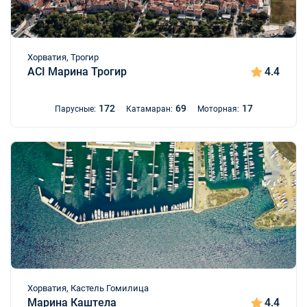
Хорватия, Трогир
ACI Марина Трогир
4.4
172
69
17
Парусные:
Катамаран:
Моторная:
Хорватия, Кастель Гомилица
Марина Каштела
4.4