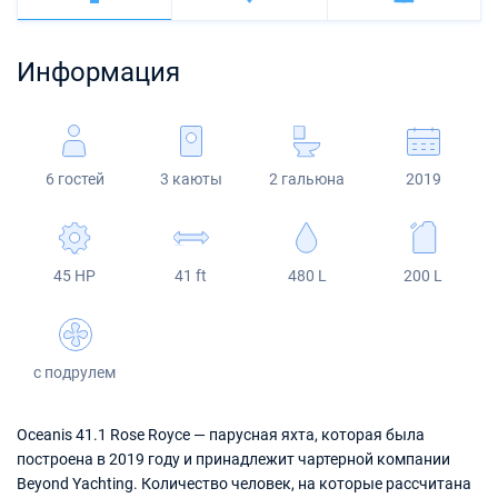
Багамы
Корфу
Марина Каштела
Excess
Bali 4.2
Oceanis 46.1
Сицилия
Фетхие
Мартиника
Информация
Мугла
ACI Марина Дубровник
Lagoon
Bali 4.6
Oceanis 51.1
Сент-Люсия
Марина Веруда
Bali
Bali 5.4
Jeanneau 54
6 гостей
3 каюты
2 гальюна
2019
Fountaine Pajot
Astrea 42
Sun Odyssey 440
Leopard
Excess 11
Sun Odyssey 410
45 HP
41 ft
480 L
200 L
Dufour 46 GL
с подрулем
Oceanis 41.1 Rose Royce — парусная яхта, которая была
построена в 2019 году и принадлежит чартерной компании
Beyond Yachting. Количество человек, на которые рассчитана