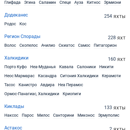
Глифада
Эгина
Саламин
Спеце
Ауза
Китнос
Эрмиони
Додеканес
254
ЯХТЫ
Родос
Кос
Регион Спорады
228
ЯХТ
Волос
Скопелос
Ачилио
Скиатос
Самос
Питагорион
Халкидики
160
ЯХТ
Порто Куфо
Неа-Муданья
Кавала
Салоники
Никити
Неос Мармарас
Касандра
Ситония Халкидики
Керамоти
Тасос
Канистро
Авдира
Неа Перамос
Ормос-Панагиас, Халкидики
Криопиги
Киклады
133
ЯХТЫ
Наксос
Парос
Милос
Санторини
Миконос
Эрмуполис
Астакос
2
ЯХТЫ