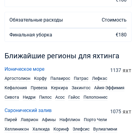
Обязательные расходы
Стоимость
Финальная уборка
€180
Ближайшие регионы для яхтинга
Ионическое море
1137
ЯХТ
Аргостолион
Корфу
Палаирос
Патрас
Лефкас
Кефалония
Превеза
Керкира
Закинтос
Айия-Эффимия
Сивота
Нидри
Пилос
Асос
Гайос
Пелопоннес
Саронический залив
1075
ЯХТ
Пирей
Лаврион
Афины
Нафплион
Порто Чели
Хеллиникон
Халкида
Коринф
Элефсис
Вулиагмени