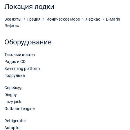
Забронировать
Локация лодки
14/11/2026 - 21/11/2026
€2190
Забронировать
Все яхты
Греция
Ионическое море
Лефкас
D-Marin
Лефкас
21/11/2026 - 28/11/2026
€2190
Забронировать
Оборудование
28/11/2026 - 05/12/2026
€2190
Тиковый кокпит
Забронировать
Радио и CD
05/12/2026 - 12/12/2026
€2190
Swimming platform
Забронировать
подрулька
12/12/2026 - 19/12/2026
€2190
Спрейхуд
Забронировать
Dinghy
Lazy jack
19/12/2026 - 26/12/2026
€2190
Outboard engine
Забронировать
Refrigerator
Autopilot