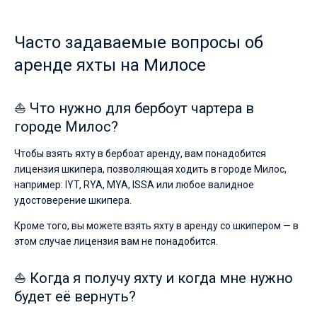
без
шкипера
Без шкипера
чтобы
Часто задаваемые вопросы об
лично
Со шкипером
аренде яхты на Милосе
управлять
судном.
Показать(0)
В
⛵ Что нужно для бербоут чартера в
каталоге
городе Милос?
яхт
Чтобы взять яхту в бербоат аренду, вам понадобится
в
лицензия шкипера, позволяющая ходить в городе Милос,
аренду
например: IYT, RYA, MYA, ISSA или любое валидное
от
удостоверение шкипера.
Sailica
вы
Кроме того, вы можете взять яхту в аренду со шкипером — в
найдете
этом случае лицензия вам не понадобится.
предложения
как
⛵ Когда я получу яхту и когда мне нужно
для
будет её вернуть?
любителей