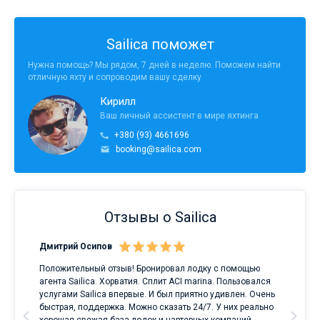
Sailica поможет
Нужна помощь? Мы рядом, 7 дней в неделю. Поможем найти
отличную яхту и сопроводим вашу сделку
Кирилл
Ваш личный ассистент в мире яхтинга
+380 (93) 4661696
booking@sailica.com
Отзывы о Sailica
Дмитрий Осипов
Сан
Положительный отзыв! Бронировал лодку с помощью
Луч
а
агента Sailica. Хорватия. Сплит ACI marina. Пользовался
услугами Sailica впервые. И был приятно удивлен. Очень
ри
быстрая, поддержка. Можно сказать 24/7. У них реально