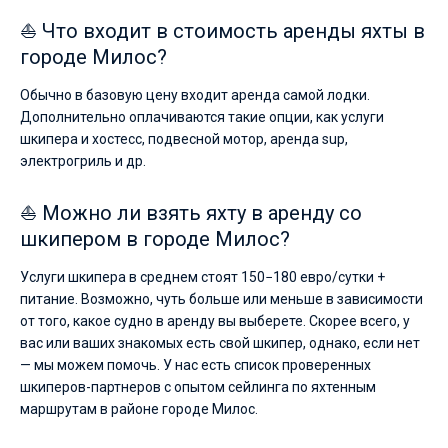
морские
⛵ Что входит в стоимость аренды яхты в
окрестности
Милоса
городе Милос?
с
Обычно в базовую цену входит аренда самой лодки.
совершенно
Дополнительно оплачиваются такие опции, как услуги
новой
шкипера и хостесс, подвесной мотор, аренда sup,
стороны,
электрогриль и др.
изучите
не
⛵ Можно ли взять яхту в аренду со
только
шкипером в городе Милос?
береговую
линию,
Услуги шкипера в среднем стоят 150−180 евро/сутки +
но
питание. Возможно, чуть больше или меньше в зависимости
и
от того, какое судно в аренду вы выберете. Скорее всего, у
ближайшие
вас или ваших знакомых есть свой шкипер, однако, если нет
острова.
— мы можем помочь. У нас есть список проверенных
шкиперов-партнеров с опытом сейлинга по яхтенным
Ознакомьтесь
маршрутам в районе городе Милос.
с
нашим