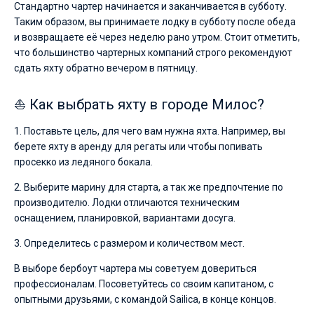
Стандартно чартер начинается и заканчивается в субботу.
спокойного
Таким образом, вы принимаете лодку в субботу после обеда
отдыха,
и возвращаете её через неделю рано утром. Стоит отметить,
так
что большинство чартерных компаний строго рекомендуют
и
сдать яхту обратно вечером в пятницу.
для
яхтсменов,
⛵ Как выбрать яхту в городе Милос?
которые
не
1. Поставьте цель, для чего вам нужна яхта. Например, вы
представляют
берете яхту в аренду для регаты или чтобы попивать
себе
просекко из ледяного бокала.
жизни
2. Выберите марину для старта, а так же предпочтение по
без
производителю. Лодки отличаются техническим
паруса.
оснащением, планировкой, вариантами досуга.
Воспользовавшись
3. Определитесь с размером и количеством мест.
прокатом
яхт
В выборе бербоут чартера мы советуем довериться
вы
профессионалам. Посоветуйтесь со своим капитаном, с
опытными друзьями, с командой Sailica, в конце концов.
увидите