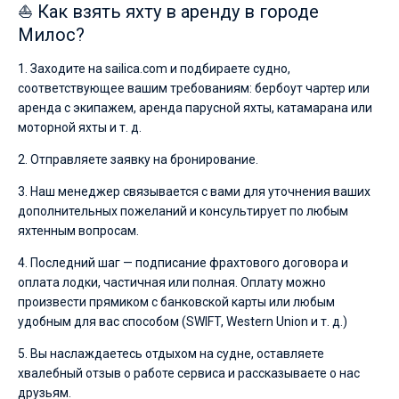
⛵ Как взять яхту в аренду в городе
огромным
Милос?
выбором
суден
1. Заходите на sailica.com и подбираете судно,
и
соответствующее вашим требованиям: бербоут чартер или
поспешите
аренда с экипажем, аренда парусной яхты, катамарана или
арендовать
моторной яхты и т. д.
яхту
2. Отправляете заявку на бронирование.
на
Милосе
3. Наш менеджер связывается с вами для уточнения ваших
для
дополнительных пожеланий и консультирует по любым
вашего
яхтенным вопросам.
идеального
4. Последний шаг — подписание фрахтового договора и
отдыха!
оплата лодки, частичная или полная. Оплату можно
произвести прямиком с банковской карты или любым
Ближайшие
регионы
удобным для вас способом (SWIFT, Western Union и т. д.)
для
яхтинга:
5. Вы наслаждаетесь отдыхом на судне, оставляете
хвалебный отзыв о работе сервиса и рассказываете о нас
друзьям.