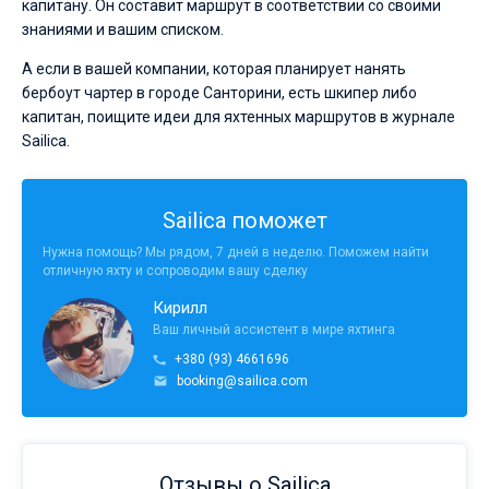
капитану. Он составит маршрут в соответствии со своими
знаниями и вашим списком.
А если в вашей компании, которая планирует нанять
бербоут чартер в городе Санторини, есть шкипер либо
капитан, поищите идеи для яхтенных маршрутов в журнале
Sailica.
Sailica поможет
Нужна помощь? Мы рядом, 7 дней в неделю. Поможем найти
отличную яхту и сопроводим вашу сделку
Кирилл
Ваш личный ассистент в мире яхтинга
+380 (93) 4661696
booking@sailica.com
Отзывы о Sailica