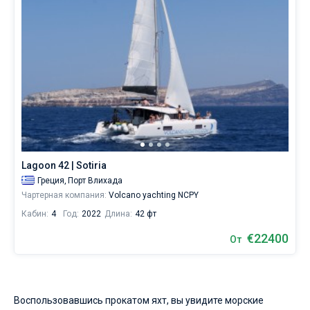
Lagoon 42 | Sotiria
Греция,
Порт Влихада
Чартерная компания:
Volcano yachting NCPY
Кабин:
4
Год:
2022
Длина:
42 фт
€22400
От
Воспользовавшись прокатом яхт, вы увидите морские