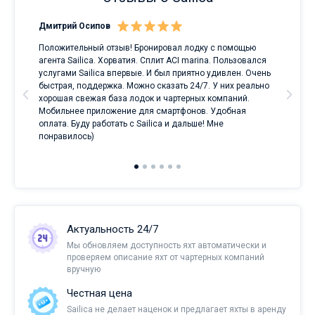
Дмитрий Осипов
Сан
Положительный отзыв! Бронировал лодку с помощью
Луч
а
агента Sailica. Хорватия. Сплит ACI marina. Пользовался
услугами Sailica впервые. И был приятно удивлен. Очень
ри
быстрая, поддержка. Можно сказать 24/7. У них реально
е
хорошая свежая база лодок и чартерных компаний.
и
Мобильнее приложение для смартфонов. Удобная
оплата. Буду работать с Sailica и дальше! Мне
понравилось)
Актуальность 24/7
Мы обновляем доступность яхт автоматически и
проверяем описание яхт от чартерных компаний
вручную
Честная цена
Sailica не делает наценок и предлагает яхты в аренду