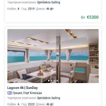
Чартерная компания:
Spiridakos Sailing
паруса.
Кабин:
4
Год:
2019
Длина:
46 фт
Ближайшие
регионы
€5300
От
для
яхтинга:
Порт
Влихада
.
Lagoon 46 | SunDay
Греция,
Порт Влихада
Чартерная компания:
Spiridakos Sailing
Кабин:
4
Год:
2023
Длина:
46 фт