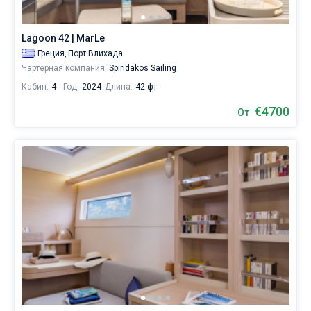
яхтинга.
Наймите
Без шкипера
команду
Lagoon 42 | MarLe
(шкипера/
Со шкипером
Греция,
Порт Влихада
хостес/
Чартерная компания:
Spiridakos Sailing
повара)
или
Кабин:
4
Год:
2024
Длина:
42 фт
Показать(8)
воспользуйтесь
услугой
€4700
От
бербоут
чартера
яхт
в
городе
Санторини
без
шкипера,
чтобы
лично
управлять
судном.
В
каталоге
яхт
в