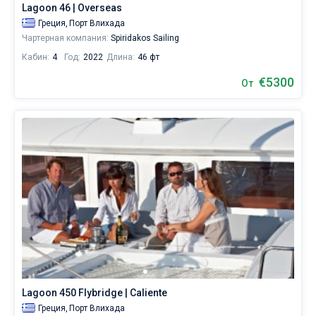
Lagoon 46 | Overseas
аренду
вы
Греция,
Порт Влихада
найдете
Чартерная компания:
Spiridakos Sailing
8
Кабин:
4
Год:
2022
Длина:
46 фт
предложений
в
€5300
От
городе
Санторини
от
4700€,
как
для
любителей
спокойного
отдыха,
так
и
для
яхтсменов,
которые
не
представляют
себе
Lagoon 450 Flybridge | Caliente
жизни
Греция,
Порт Влихада
без