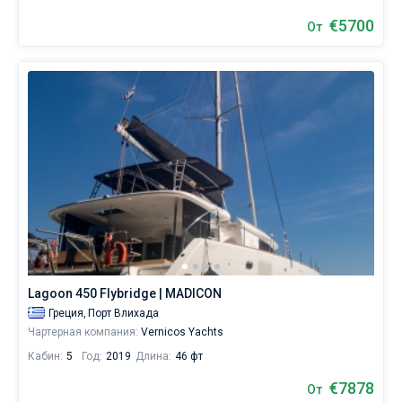
€5700
От
Lagoon 450 Flybridge | MADICON
Греция,
Порт Влихада
Чартерная компания:
Vernicos Yachts
Кабин:
5
Год:
2019
Длина:
46 фт
€7878
От