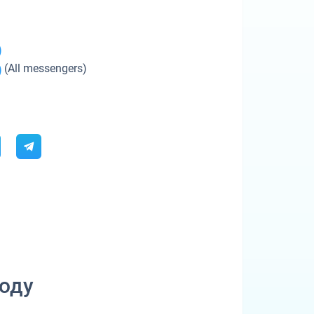
Dufour 46 GL
)
)
(All messengers)
оду