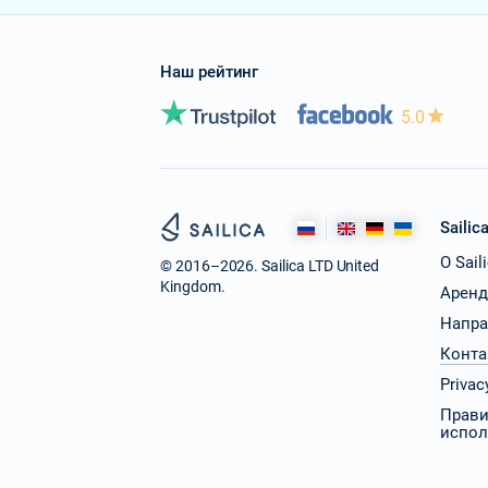
Наш рейтинг
5.0
Sailic
О Sail
© 2016–2026. Sailica LTD United
Kingdom.
Аренд
Напра
Конта
Privac
Прав
испол