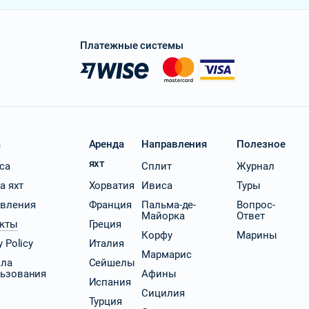
Платежные системы
a
Аренда
Направления
Полезное
яхт
ica
Сплит
Журнал
а яхт
Хорватия
Ивиса
Туры
вления
Франция
Пальма-де-
Вопрос-
Майорка
Ответ
кты
Греция
Корфу
Марины
y Policy
Италия
Мармарис
ила
Сейшелы
ьзования
Афины
Испания
Сицилия
Турция