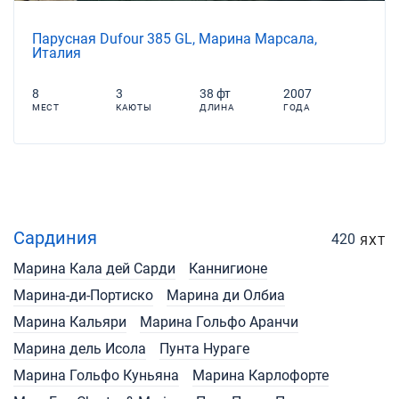
Парусная Dufour 385 GL, Марина Марсала,
Италия
8
3
38 фт
2007
МЕСТ
КАЮТЫ
ДЛИНА
ГОДА
Сардиния
420
ЯХТ
Марина Кала дей Сарди
Каннигионе
Марина-ди-Портиско
Марина ди Олбиа
Марина Кальяри
Марина Гольфо Аранчи
Марина дель Исола
Пунта Нураге
Марина Гольфо Куньяна
Марина Карлофорте