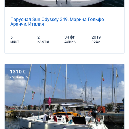
Парусная Sun Odyssey 349, Марина Гольфо
Аранчи, Италия
5
2
34 фт
2019
МЕСТ
КАЮТЫ
ДЛИНА
ГОДА
1310 €
ЗА НЕДЕЛЮ