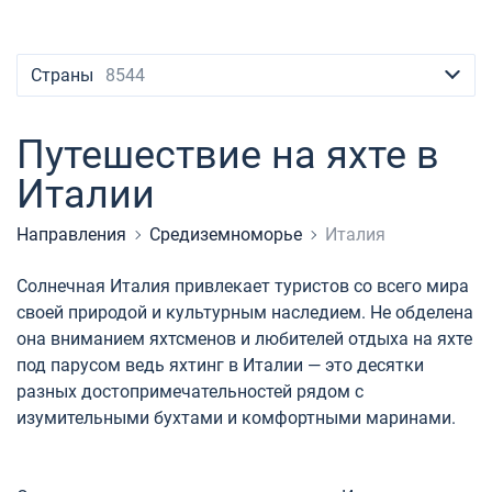
Контакты
Сейшелы
Ибица
Марина Баотич
Dufour
Lagoon 46
Bavaria Cruiser 46
Лефкас
Канары
Неаполь
Британские Виргинские острова
Афины
Марина Мандалина
Elan
Lagoon 50
Bavaria Cruiser 51
Майорка
Салерно
+380 (93) 4661696
Страны
8544
Мартиника
Лефкас
Марина Корнати
Hanse
Bali Catspace
Oceanis 40.1
Тенерифе
Сардиния
booking@sailica.com
Путешествие на яхте в
Багамы
Корфу
Марина Каштела
Excess
Bali 4.2
Oceanis 46.1
Сицилия
Италии
Мугла
ACI Марина Дубровник
Lagoon
Bali 4.6
Oceanis 51.1
Направления
Средиземноморье
Италия
Марина Веруда
Bali
Bali 5.4
Jeanneau 54
Бодрум
Солнечная Италия привлекает туристов со всего мира
Fountaine Pajot
Astrea 42
Sun Odyssey 440
Гечек
Багамы
своей природой и культурным наследием. Не обделена
она вниманием яхтсменов и любителей отдыха на яхте
Leopard
Excess 11
Sun Odyssey 410
Мармарис
Британские Виргинские острова
под парусом ведь яхтинг в Италии — это десятки
разных достопримечательностей рядом с
Dufour 46 GL
Фетхие
Мартиника
изумительными бухтами и комфортными маринами.
Сент-Люсия