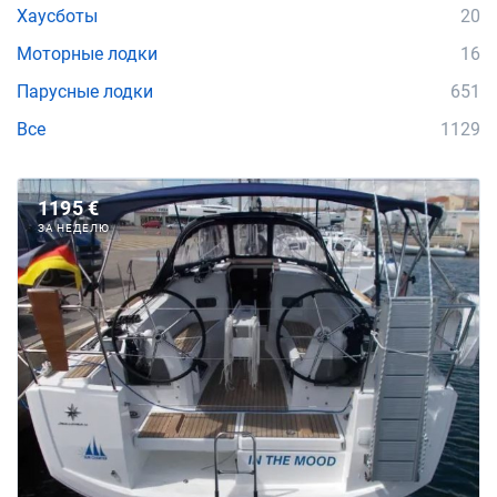
Хаусботы
20
Моторные лодки
16
Парусные лодки
651
Все
1129
1195 €
ЗА НЕДЕЛЮ