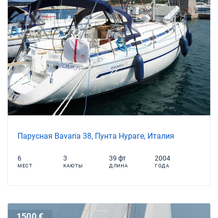
Парусная Bavaria 38, Пунта Нураге, Италия
6
3
39 фт
2004
МЕСТ
КАЮТЫ
ДЛИНА
ГОДА
1500 €