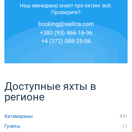
Наш менеджер знает про яхтинг всё.
Проверите?
booking@sailica.com
+380 (93) 466-16-96
+4 (372) 088-25-06
Доступные яхты в
регионе
Катамараны
431
Гулеты
11