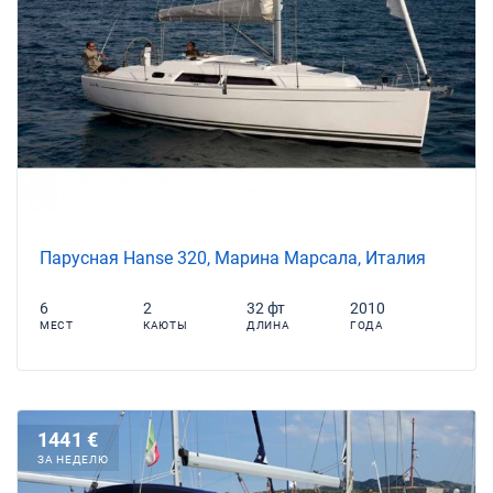
Парусная Hanse 320, Марина Марсала, Италия
6
2
32 фт
2010
МЕСТ
КАЮТЫ
ДЛИНА
ГОДА
1441 €
ЗА НЕДЕЛЮ