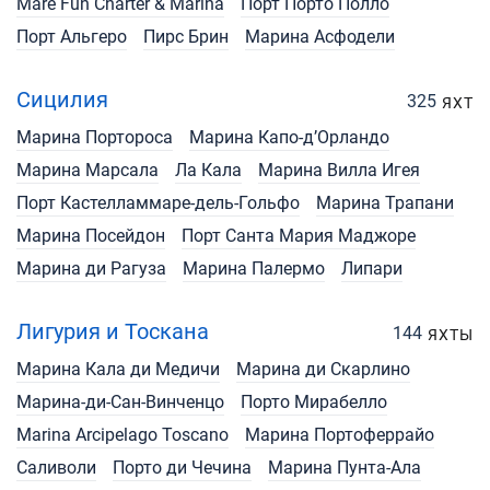
Mare Fun Charter & Marina
Порт Порто Полло
Порт Альгеро
Пирс Брин
Марина Асфодели
Сицилия
325
ЯХТ
Марина Портороса
Марина Капо-д’Орландо
Марина Марсала
Ла Кала
Марина Вилла Игея
Порт Кастелламмаре-дель-Гольфо
Марина Трапани
Марина Посейдон
Порт Санта Мария Маджоре
Марина ди Рагуза
Марина Палермо
Липари
Лигурия и Тоскана
144
ЯХТЫ
Марина Кала ди Медичи
Марина ди Скарлино
Марина-ди-Сан-Винченцо
Порто Мирабелло
Marina Arcipelago Toscano
Марина Портоферрайо
Саливоли
Порто ди Чечина
Марина Пунта-Ала