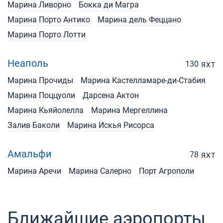
Марина Ливорно
Бокка ди Магра
Марина Порто Антико
Марина дель Феццано
Марина Порто Лотти
Неаполь
130
ЯХТ
Марина Прочиды
Марина Кастелламаре-ди-Стабия
Марина Поццуоли
Дарсена Актон
Марина Кьяйолелла
Марина Мергеллина
Залив Баколи
Марина Искья Рисорса
Амальфи
78
ЯХТ
Марина Аречи
Марина Салерно
Порт Агрополи
Ближайшие аэропорты