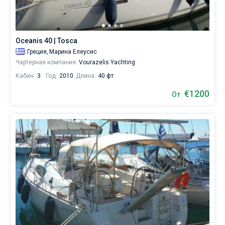
каталоге
яхт
Без шкипера
в
аренду
Со шкипером
Oceanis 40 | Tosca
вы
найдете
Греция,
Марина Елеусис
3
Чартерная компания:
Vourazelis Yachting
Показать(3)
предложений
Кабин:
3
Год:
2010
Длина:
40 фт
в
городе
€1200
От
Элефсис
от
1091€,
как
для
любителей
спокойного
отдыха,
так
и
для
яхтсменов,
которые
не
представляют