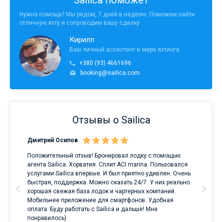
Sailica поможет
Нужна помощь? Мы рядом, 7 дней в неделю. Поможем найти
отличную яхту и сопроводим вашу сделку
Кирилл
Ваш личный ассистент в мире яхтинга
+380 (93) 4661696
booking@sailica.com
Отзывы о Sailica
Дмитрий Осипов
Сан
Положительный отзыв! Бронировал лодку с помощью
Луч
а
агента Sailica. Хорватия. Сплит ACI marina. Пользовался
услугами Sailica впервые. И был приятно удивлен. Очень
ри
быстрая, поддержка. Можно сказать 24/7. У них реально
е
хорошая свежая база лодок и чартерных компаний.
и
Мобильнее приложение для смартфонов. Удобная
оплата. Буду работать с Sailica и дальше! Мне
понравилось)