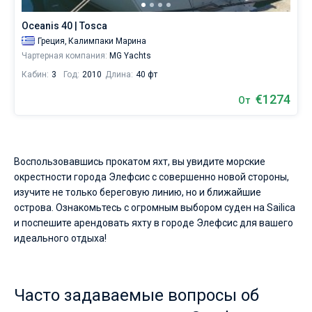
себе
жизни
Oceanis 40 | Tosca
без
Греция,
Калимпаки Марина
паруса.
Чартерная компания:
MG Yachts
Ближайшие
Кабин:
3
Год:
2010
Длина:
40 фт
регионы
для
€1274
От
яхтинга:
Марина
Елеусис
.
Воспользовавшись прокатом яхт, вы увидите морские
окрестности города Элефсис с совершенно новой стороны,
изучите не только береговую линию, но и ближайшие
острова. Ознакомьтесь с огромным выбором суден на Sailica
и поспешите арендовать яхту в городе Элефсис для вашего
идеального отдыха!
Часто задаваемые вопросы об