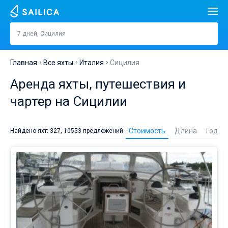
Искать
Сицилия
7 дней, Сицилия
Стоимость, €
Аренда яхт
Главная
Все яхты
Италия
Сицилия
Длина
футы
м
Популярные страны
Аренда яхты, путешествия и
Хорватия
Год постройки
чартер на Сицилии
Популярные направления
Аренда
Греция
Сплит
Популярные марины
яхты
Человек
Стоимость
Длина
Год
Найдено яхт: 327, 10553 предложений
на
Италия
Шибеник
Алимос Марина
Сицилии
Популярные бренды
—
Каюты
1
2
3
4
лучший
Турция
Задар
D-Marin Лефкас
Beneteau
Катамараны
способ
разнообразить
Гальюны
Испания
Сардиния
Марина Далмация
Jeanneau
Lagoon 40
1
2
3
4
Парусные яхты
ваш
отдых
и
Франция
Сицилия
D-Marin Гувия
Bavaria
Lagoon 42
Bavaria C42
Путеводитель
насладиться
незабываемыми
День в день