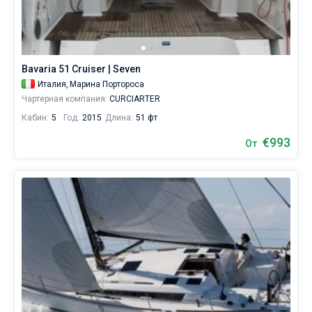
Сейшелы
Ибица
Марина Баотич
Dufour
Lagoon 46
Bavaria Cruiser 46
морскими
Марины
1 неделя до и после выбранной даты
видами.
Британские Виргинские острова
Афины
Марина Мандалина
Elan
Lagoon 50
Bavaria Cruiser 51
В
Биоград
2 недели до и после выбранной даты
Журнал
парусный
сезон
Мартиника
Лефкас
Марина Корнати
Hanse
Bali Catspace
Oceanis 40.1
Дубровник
Афины
Bavaria 51 Cruiser | Seven
температура
О Sailica
воды
Италия,
Марина Портороса
Багамы
Корфу
Марина Каштела
Excess
Bali 4.2
Oceanis 46.1
Задар
Волос
Балеары
здесь
Чартерная компания:
CURCIARTER
достигает
Вопрос-Ответ
Кабин:
5
Год:
2015
Длина:
51 фт
+20...+23
Мугла
ACI Марина Дубровник
Lagoon
Bali 4.6
Oceanis 51.1
Сплит
Корфу
Гран-Канария
Азоры
°,
FREE
€993
Запрос на аренду
От
воздуха
Марина Веруда
Bali
Bali 5.4
Jeanneau 54
Трогир
Лаврион
Ибица
Мадейра
Амальфи
+25...+29
°,
а
Контакты
Fountaine Pajot
Astrea 42
Sun Odyssey 440
Лефкас
Канары
Неаполь
Бодрум
сила
ветра
Leopard
Excess 11
Sun Odyssey 410
Майорка
Салерно
Гечек
Багамы
+380 (93) 4661696
в
15
-
Dufour 46 GL
Тенерифе
Сардиния
Мармарис
Британские Виргинские острова
booking@sailica.com
20
узлов
Сицилия
Фетхие
Мартиника
—
идеально
для
Сент-Люсия