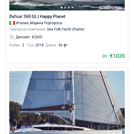
яхтинга.
Без шкипера
Наймите
Dufour 360 GL | Happy Planet
команду
Со шкипером
Италия,
Марина Портороса
(шкипера/
Чартерная компания:
Sea Folk Yacht Charter
хостес/
повара)
Депозит: €2000
Показать(327)
или
Кабин:
2
Год:
2018
Длина:
36 фт
воспользуйтесь
услугой
€1020
От
бербоут
чартера
яхт
на
Сицилии
без
шкипера
чтобы
лично
управлять
судном.
В
каталоге
яхт
в