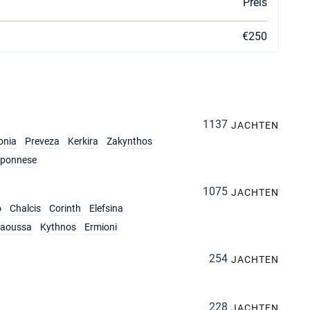
Preis
€250
1137
JACHTEN
onia
Preveza
Kerkira
Zakynthos
oponnese
1075
JACHTEN
o
Chalcis
Corinth
Elefsina
aoussa
Kythnos
Ermioni
254
JACHTEN
228
JACHTEN