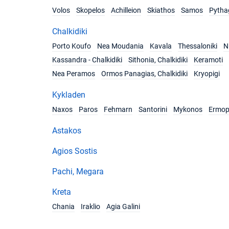
Volos
Skopelos
Achilleion
Skiathos
Samos
Pytha
Chalkidiki
Porto Koufo
Nea Moudania
Kavala
Thessaloniki
Ni
Kassandra - Chalkidiki
Sithonia, Chalkidiki
Keramoti
Nea Peramos
Ormos Panagias, Chalkidiki
Kryopigi
Kykladen
Naxos
Paros
Fehmarn
Santorini
Mykonos
Ermop
Astakos
Agios Sostis
Pachi, Megara
Kreta
Chania
Iraklio
Agia Galini