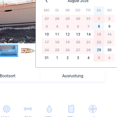
August 2026
MO
DI
MI
DO
FR
SA
SO
27
28
29
30
31
1
2
3
4
5
6
7
8
9
10
11
12
13
14
15
16
17
18
19
20
21
22
23
24
25
26
27
28
29
30
31
1
2
3
4
5
6
Bootsort
Ausrustung