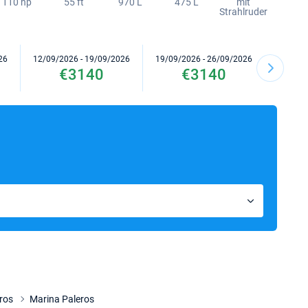
110 hp
55 ft
970 L
475 L
mit
Strahlruder
26
12/09/2026 - 19/09/2026
19/09/2026 - 26/09/2026
03/10/2
€3140
€3140
iros
Marina Paleros