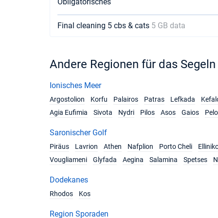
Obligatorisches
Final cleaning 5 cbs & cats
5 GB data
Andere Regionen für das Segeln
Ionisches Meer
Argostolion
Korfu
Palairos
Patras
Lefkada
Kefal
Agia Eufimia
Sivota
Nydri
Pilos
Asos
Gaios
Pel
Saronischer Golf
Piräus
Lavrion
Athen
Nafplion
Porto Cheli
Ellinik
Vougliameni
Glyfada
Aegina
Salamina
Spetses
N
Dodekanes
Rhodos
Kos
Region Sporaden