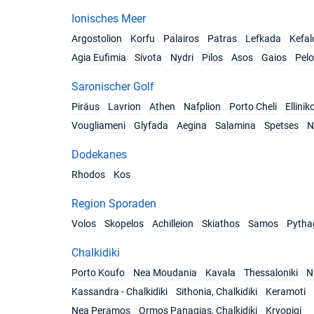
Ionisches Meer
Argostolion
Korfu
Palairos
Patras
Lefkada
Kefal
Agia Eufimia
Sivota
Nydri
Pilos
Asos
Gaios
Pel
Saronischer Golf
Piräus
Lavrion
Athen
Nafplion
Porto Cheli
Ellinik
Vougliameni
Glyfada
Aegina
Salamina
Spetses
N
Dodekanes
Rhodos
Kos
Region Sporaden
Volos
Skopelos
Achilleion
Skiathos
Samos
Pytha
Chalkidiki
Porto Koufo
Nea Moudania
Kavala
Thessaloniki
Ni
Kassandra - Chalkidiki
Sithonia, Chalkidiki
Keramoti
Nea Peramos
Ormos Panagias, Chalkidiki
Kryopigi