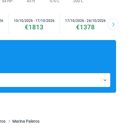
54 HP
45 ft
570 L
200 L
26
10/10/2026 - 17/10/2026
17/10/2026 - 24/10/2026
24/10/2
€1813
€1378
iros
Marina Paleros