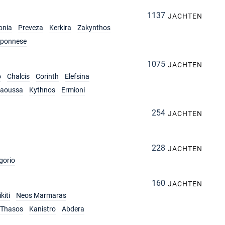
1137
JACHTEN
onia
Preveza
Kerkira
Zakynthos
oponnese
1075
JACHTEN
o
Chalcis
Corinth
Elefsina
aoussa
Kythnos
Ermioni
254
JACHTEN
228
JACHTEN
gorio
160
JACHTEN
kiti
Neos Marmaras
Thasos
Kanistro
Abdera