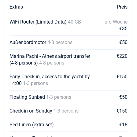
Extras
Preis
23/10/2026 - 30/10/2026
€1632
Buchen Sie diese Yacht
WiFi Router (Limited Data)
40 GB
pro Woche
€35
24/10/2026 - 31/10/2026
€1632
Buchen Sie diese Yacht
Außenbordmotor
4-8 persons
€50
25/10/2026 - 01/11/2026
€1632
Buchen Sie diese Yacht
Marina Pachi - Athens airport transfer
€220
(4-8 persons)
4-8 persons
26/10/2026 - 02/11/2026
€1632
Buchen Sie diese Yacht
Early Check in, access to the yacht by
€150
14:00
1-3 persons
30/10/2026 - 06/11/2026
€1632
Buchen Sie diese Yacht
Floating Sunbed
1-3 persons
€50
31/10/2026 - 07/11/2026
€1632
Check-in on Sunday
1-3 persons
€150
Buchen Sie diese Yacht
01/11/2026 - 08/11/2026
Bed Linen (extra set)
€18
€1632
Buchen Sie diese Yacht