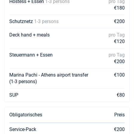
Hostess + Essen
1-3 persons
pro Tag
02/11/2026 - 09/11/2026
€1632
€180
Buchen Sie diese Yacht
Schutznetz
1-3 persons
€200
06/11/2026 - 13/11/2026
€1632
Buchen Sie diese Yacht
Deck hand + meals
pro Tag
€120
07/11/2026 - 14/11/2026
€1632
Buchen Sie diese Yacht
Steuermann + Essen
pro Tag
€200
27/11/2026 - 04/12/2026
€1632
Buchen Sie diese Yacht
Marina Pachi - Athens airport transfer
€100
28/11/2026 - 05/12/2026
(1-3 persons)
€1632
Buchen Sie diese Yacht
SUP
€80
Obligatorisches
Preis
Service-Pack
€200