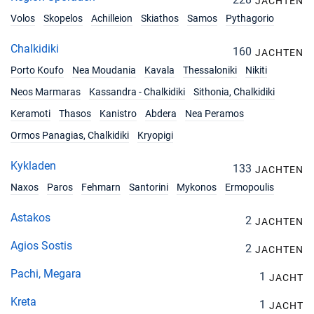
JACHTEN
Volos
Skopelos
Achilleion
Skiathos
Samos
Pythagorio
Chalkidiki
160
JACHTEN
Porto Koufo
Nea Moudania
Kavala
Thessaloniki
Nikiti
Neos Marmaras
Kassandra - Chalkidiki
Sithonia, Chalkidiki
Keramoti
Thasos
Kanistro
Abdera
Nea Peramos
Ormos Panagias, Chalkidiki
Kryopigi
Kykladen
133
JACHTEN
Naxos
Paros
Fehmarn
Santorini
Mykonos
Ermopoulis
Astakos
2
JACHTEN
Agios Sostis
2
JACHTEN
Pachi, Megara
1
JACHT
Kreta
1
JACHT