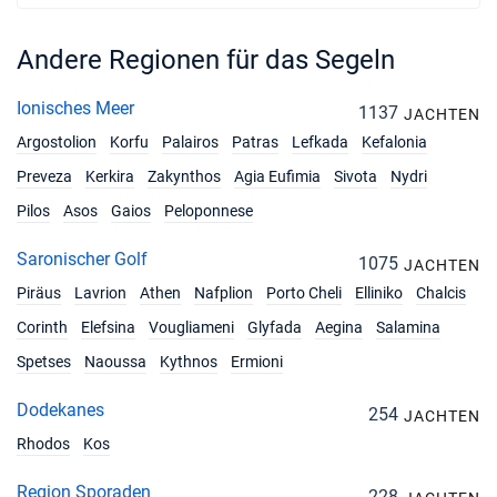
Andere Regionen für das Segeln
Ionisches Meer
1137
JACHTEN
Argostolion
Korfu
Palairos
Patras
Lefkada
Kefalonia
Preveza
Kerkira
Zakynthos
Agia Eufimia
Sivota
Nydri
Pilos
Asos
Gaios
Peloponnese
Saronischer Golf
1075
JACHTEN
Piräus
Lavrion
Athen
Nafplion
Porto Cheli
Elliniko
Chalcis
Corinth
Elefsina
Vougliameni
Glyfada
Aegina
Salamina
Spetses
Naoussa
Kythnos
Ermioni
Dodekanes
254
JACHTEN
Rhodos
Kos
Region Sporaden
228