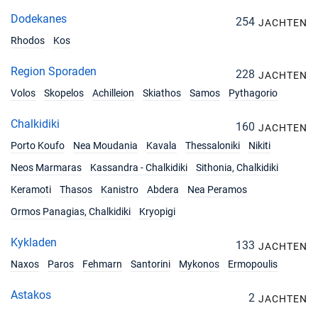
Dodekanes
254
JACHTEN
Rhodos
Kos
Region Sporaden
228
JACHTEN
Volos
Skopelos
Achilleion
Skiathos
Samos
Pythagorio
Chalkidiki
160
JACHTEN
Porto Koufo
Nea Moudania
Kavala
Thessaloniki
Nikiti
Neos Marmaras
Kassandra - Chalkidiki
Sithonia, Chalkidiki
Keramoti
Thasos
Kanistro
Abdera
Nea Peramos
Ormos Panagias, Chalkidiki
Kryopigi
Kykladen
133
JACHTEN
Naxos
Paros
Fehmarn
Santorini
Mykonos
Ermopoulis
Astakos
2
JACHTEN