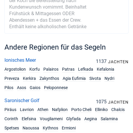
der Koch die Bereitstellung nach
Kundenwunsch vornimmt. Beinhaltet
Frühstück & Mittagessen ODER
Abendessen + das Essen der Crew.
Enthält keine alkoholischen Getränke
Andere Regionen für das Segeln
Ionisches Meer
1137
JACHTEN
Argostolion
Korfu
Palairos
Patras
Lefkada
Kefalonia
Preveza
Kerkira
Zakynthos
Agia Eufimia
Sivota
Nydri
Pilos
Asos
Gaios
Peloponnese
Saronischer Golf
1075
JACHTEN
Piräus
Lavrion
Athen
Nafplion
Porto Cheli
Elliniko
Chalcis
Corinth
Elefsina
Vougliameni
Glyfada
Aegina
Salamina
Spetses
Naoussa
Kythnos
Ermioni