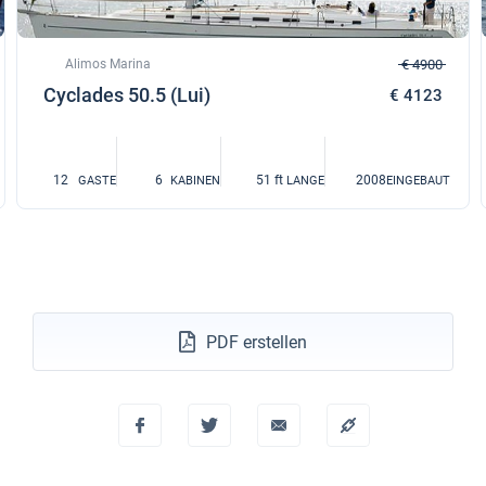
Alimos Marina
€ 4900
Cyclades 50.5 (Lui)
€ 4123
12
6
51 ft
2008
GASTE
KABINEN
LANGE
EINGEBAUT
PDF erstellen