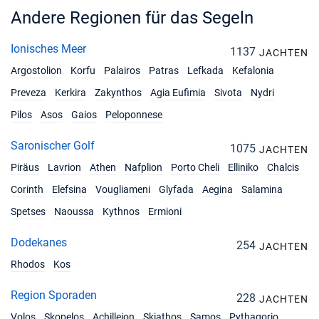
Andere Regionen für das Segeln
Ionisches Meer
1137
JACHTEN
Argostolion
Korfu
Palairos
Patras
Lefkada
Kefalonia
Preveza
Kerkira
Zakynthos
Agia Eufimia
Sivota
Nydri
Pilos
Asos
Gaios
Peloponnese
Saronischer Golf
1075
JACHTEN
Piräus
Lavrion
Athen
Nafplion
Porto Cheli
Elliniko
Chalcis
Corinth
Elefsina
Vougliameni
Glyfada
Aegina
Salamina
Spetses
Naoussa
Kythnos
Ermioni
Dodekanes
254
JACHTEN
Rhodos
Kos
Region Sporaden
228
JACHTEN
Volos
Skopelos
Achilleion
Skiathos
Samos
Pythagorio