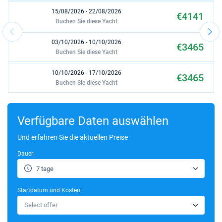
15/08/2026 - 22/08/2026
€4141
Buchen Sie diese Yacht
03/10/2026 - 10/10/2026
€3465
Buchen Sie diese Yacht
10/10/2026 - 17/10/2026
€3465
Buchen Sie diese Yacht
17/10/2026 - 24/10/2026
€3465
Buchen Sie diese Yacht
Verfügbare Daten auswählen
24/10/2026 - 31/10/2026
Und erfahren Sie die aktuellen Preise
€2873
Buchen Sie diese Yacht
Dauer:
31/10/2026 - 07/11/2026
€2873
7 tage
Buchen Sie diese Yacht
Startdatum und Kosten:
07/11/2026 - 14/11/2026
€2873
Select offer
Buchen Sie diese Yacht