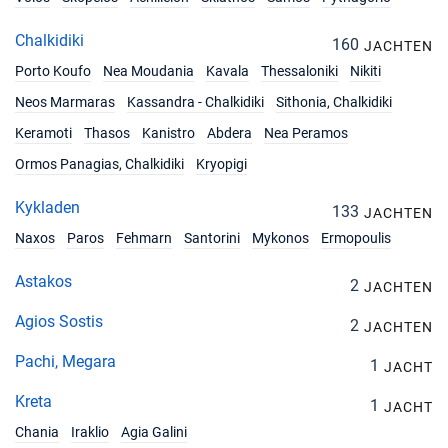
Chalkidiki
160
JACHTEN
Porto Koufo
Nea Moudania
Kavala
Thessaloniki
Nikiti
Neos Marmaras
Kassandra - Chalkidiki
Sithonia, Chalkidiki
Keramoti
Thasos
Kanistro
Abdera
Nea Peramos
Ormos Panagias, Chalkidiki
Kryopigi
Kykladen
133
JACHTEN
Naxos
Paros
Fehmarn
Santorini
Mykonos
Ermopoulis
Astakos
2
JACHTEN
Agios Sostis
2
JACHTEN
Pachi, Megara
1
JACHT
Kreta
1
JACHT
Chania
Iraklio
Agia Galini