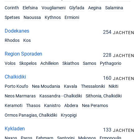
Corinth
Elefsina
Vougliameni
Glyfada
Aegina
Salamina
Spetses
Naoussa
Kythnos
Ermioni
Dodekanes
254
JACHTEN
Rhodos
Kos
Region Sporaden
228
JACHTEN
Volos
Skopelos
Achilleion
Skiathos
Samos
Pythagorio
Chalkidiki
160
JACHTEN
Porto Koufo
Nea Moudania
Kavala
Thessaloniki
Nikiti
Neos Marmaras
Kassandra - Chalkidiki
Sithonia, Chalkidiki
Keramoti
Thasos
Kanistro
Abdera
Nea Peramos
Ormos Panagias, Chalkidiki
Kryopigi
Kykladen
133
JACHTEN
Naxos
Paros
Fehmarn
Santorini
Mykonos
Ermopoulis