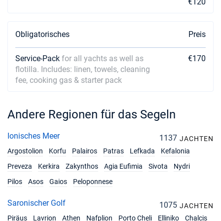
€120
Obligatorisches
Preis
Service-Pack
for all yachts as well as
€170
flotilla. Includes: linen, towels, cleaning
fee, cooking gas & starter pack
Andere Regionen für das Segeln
Ionisches Meer
1137
JACHTEN
Argostolion
Korfu
Palairos
Patras
Lefkada
Kefalonia
Preveza
Kerkira
Zakynthos
Agia Eufimia
Sivota
Nydri
Pilos
Asos
Gaios
Peloponnese
Saronischer Golf
1075
JACHTEN
Piräus
Lavrion
Athen
Nafplion
Porto Cheli
Elliniko
Chalcis