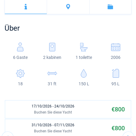
Bahamas
Korfu
Marina Kastela
Excess
Bali 4.2
Oceanis 46.1
Amalfi
Bodrum
Martinique
Region Mugla
ACI Dubrovnik
Lagoon
Bali 4.6
Oceanis 51.1
St Lucia
Über
Veruda
Bali
Bali 5.4
Jeanneau 54
Fountaine Pajot
Astrea 42
Sun Odyssey 440
6 Gaste
2 kabinen
1 toilette
2006
Leopard
Excess 11
Sun Odyssey 410
Dufour 46 GL
18
31 ft
150 L
95 L
17/10/2026 - 24/10/2026
€800
Buchen Sie diese Yacht
31/10/2026 - 07/11/2026
€800
Buchen Sie diese Yacht