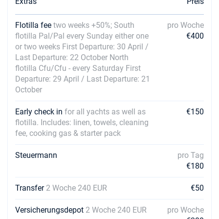
Extras
Preis
Flotilla fee
two weeks +50%; South
pro Woche
flotilla Pal/Pal every Sunday either one
€400
or two weeks First Departure: 30 April /
Last Departure: 22 October North
flotilla Cfu/Cfu - every Saturday First
Departure: 29 April / Last Departure: 21
October
Early check in
for all yachts as well as
€150
flotilla. Includes: linen, towels, cleaning
fee, cooking gas & starter pack
Steuermann
pro Tag
€180
Transfer
2 Woche 240 EUR
€50
Versicherungsdepot
2 Woche 240 EUR
pro Woche