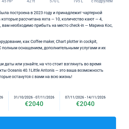
45 HP
42 ft
570 L
195 L
с подрулем
ая была построена в 2023 году и принадлежит чартерной
 которые рассчитана яхта — 10, количество кают — 4,
1, вам необходимо прибыть на место check-in — Марина Кос,
вание, как Coffee maker, Chart plotter in cockpit,
 С полным оснащением, дополнительными услугами и их
и даты или узнайте, на что стоит взглянуть во время
ты Oceanis 40.1Little Antonis — это ваша возможность
орые останутся с вами на всю жизнь!
26
31/10/2026 - 07/11/2026
07/11/2026 - 14/11/2026
€2040
€2040