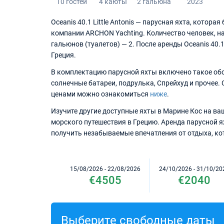
10 гостей
4 каюты
2 гальюна
2023
Oceanis 40.1 Little Antonis — парусная яхта, котор
компании ARCHON Yachting. Количество человек, на
гальюнов (туалетов) — 2. После аренды Oceanis 40.
Греция.
В комплектацию парусной яхты включено такое оборудо
солнечные батареи, подрулька, Спрейхуд и прочее.
ценами можно ознакомиться
ниже
.
Изучите другие доступные яхты в Марине Кос на ваш
морского путешествия в Грецию. Аренда парусной ях
получить незабываемые впечатления от отдыха, кот
15/08/2026 - 22/08/2026
24/10/2026 - 31/10/20
€4505
€2040
Выберите свободные даты