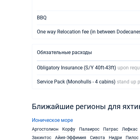
BBQ
One way Relocation fee (in between Dodecane
Обязательные расходы
Obligatory Insurance (S/Y 40ft-43ft)
upon reque
Service Pack (Monohulls - 4 cabins)
stand up 
Ближайшие регионы для яхти
Ионическое море
Аргостолион
Корфу
Палаирос
Патрас
Лефкас
Закинтос
Айия-Эффимия
Сивота
Нидри
Пилос