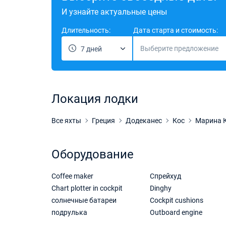
И узнайте актуальные цены
Длительность:
Дата старта и стоимость:
Выберите предложение
7 дней
Локация лодки
Все яхты
Греция
Додеканес
Кос
Марина 
Оборудование
Coffee maker
Спрейхуд
Chart plotter in cockpit
Dinghy
солнечные батареи
Cockpit cushions
подрулька
Outboard engine