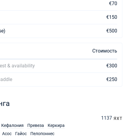
€70
€150
se)
€500
Стоимость
st & availability
€300
paddle
€250
нга
1137
ЯХТ
Кефалония
Превеза
Керкира
Асос
Гайос
Пелопоннес