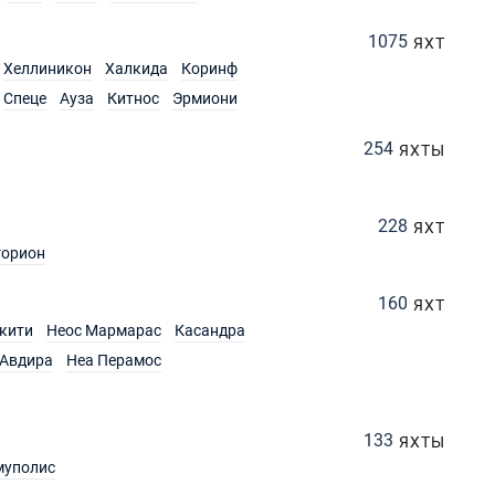
1075
ЯХТ
Хеллиникон
Халкида
Коринф
Спеце
Ауза
Китнос
Эрмиони
254
ЯХТЫ
228
ЯХТ
горион
160
ЯХТ
кити
Неос Мармарас
Касандра
Авдира
Неа Перамос
133
ЯХТЫ
муполис