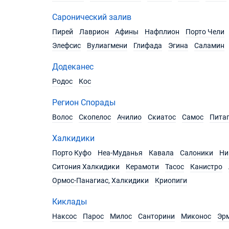
Саронический залив
Пирей
Лаврион
Афины
Нафплион
Порто Чели
Элефсис
Вулиагмени
Глифада
Эгина
Саламин
Додеканес
Родос
Кос
Регион Спорады
Волос
Скопелос
Ачилио
Скиатос
Самос
Пита
Халкидики
Порто Куфо
Неа-Муданья
Кавала
Салоники
Ни
Ситония Халкидики
Керамоти
Тасос
Канистро
Ормос-Панагиас, Халкидики
Криопиги
Киклады
Наксос
Парос
Милос
Санторини
Миконос
Эр