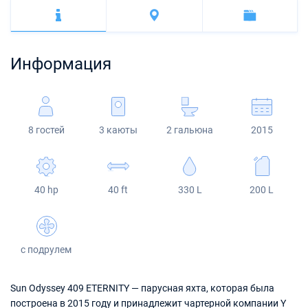
Багамы
Корфу
Марина Каштела
Excess
Bali 4.2
Oceanis 46.1
Сицилия
Фетхие
Мартиника
Мугла
ACI Марина Дубровник
Lagoon
Bali 4.6
Oceanis 51.1
Сент-Люсия
Информация
Марина Веруда
Bali
Bali 5.4
Jeanneau 54
Fountaine Pajot
Astrea 42
Sun Odyssey 440
8 гостей
3 каюты
2 гальюна
2015
Leopard
Excess 11
Sun Odyssey 410
Dufour 46 GL
40 hp
40 ft
330 L
200 L
с подрулем
Sun Odyssey 409 ETERNITY — парусная яхта, которая была
построена в 2015 году и принадлежит чартерной компании Y