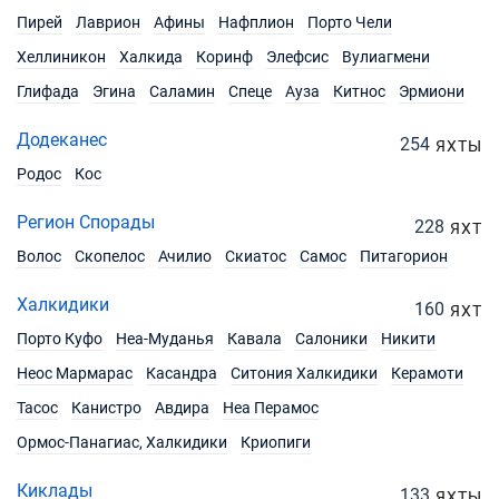
22/05/2027 - 29/05/2027
Пирей
Лаврион
Афины
Нафплион
Порто Чели
€2969
Забронировать
Хеллиникон
Халкида
Коринф
Элефсис
Вулиагмени
29/05/2027 - 05/06/2027
Глифада
Эгина
Саламин
Спеце
Ауза
Китнос
Эрмиони
€2969
Забронировать
Додеканес
254
ЯХТЫ
05/06/2027 - 12/06/2027
€2969
Родос
Кос
Забронировать
Регион Спорады
12/06/2027 - 19/06/2027
228
ЯХТ
€3306
Забронировать
Волос
Скопелос
Ачилио
Скиатос
Самос
Питагорион
19/06/2027 - 26/06/2027
€3306
Халкидики
160
ЯХТ
Забронировать
Порто Куфо
Неа-Муданья
Кавала
Салоники
Никити
26/06/2027 - 03/07/2027
€3306
Неос Мармарас
Касандра
Ситония Халкидики
Керамоти
Забронировать
Тасос
Канистро
Авдира
Неа Перамос
03/07/2027 - 10/07/2027
€3306
Ормос-Панагиас, Халкидики
Криопиги
Забронировать
Киклады
133
ЯХТЫ