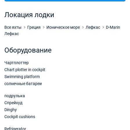
31/10/2026 - 07/11/2026
€2156
Забронировать
Локация лодки
07/11/2026 - 14/11/2026
€2156
Забронировать
Все яхты
Греция
Ионическое море
Лефкас
D-Marin
Лефкас
14/11/2026 - 21/11/2026
€2156
Забронировать
Оборудование
21/11/2026 - 28/11/2026
€2156
Чартплоттер
Забронировать
Chart plotter in cockpit
28/11/2026 - 05/12/2026
€2156
Swimming platform
Забронировать
солнечные батареи
05/12/2026 - 12/12/2026
€2156
подрулька
Забронировать
Спрейхуд
Dinghy
12/12/2026 - 19/12/2026
€2156
Cockpit cushions
Забронировать
Refrigerator
19/12/2026 - 26/12/2026