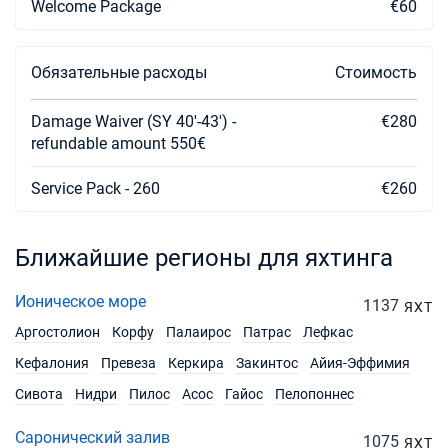
Welcome Package
€60
03/04/2027 - 10/04/2027
€1316
Забронировать
Обязательные расходы
Стоимость
10/04/2027 - 17/04/2027
€1316
Забронировать
Damage Waiver (SY 40'-43') -
€280
refundable amount 550€
17/04/2027 - 24/04/2027
€1316
Забронировать
Service Pack - 260
€260
24/04/2027 - 01/05/2027
€2325
Забронировать
Ближайшие регионы для яхтинга
01/05/2027 - 08/05/2027
€2325
Забронировать
Ионическое море
1137
ЯХТ
Аргостолион
Корфу
Палаирос
Патрас
Лефкас
08/05/2027 - 15/05/2027
€2325
Забронировать
Кефалония
Превеза
Керкира
Закинтос
Айия-Эффимия
Сивота
Нидри
Пилос
Асос
Гайос
Пелопоннес
15/05/2027 - 22/05/2027
€2325
Забронировать
Саронический залив
1075
ЯХТ