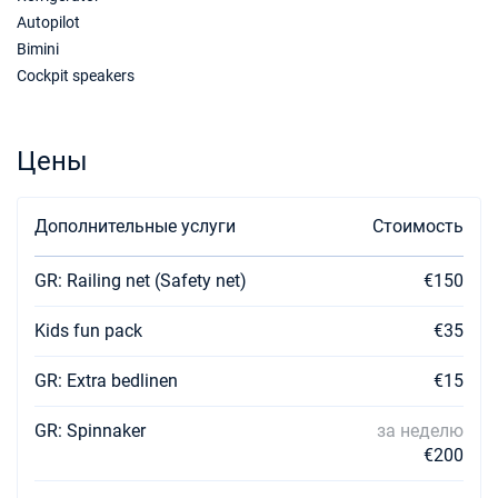
€2156
Забронировать
Autopilot
Bimini
26/12/2026 - 02/01/2027
€1916
Cockpit speakers
Забронировать
02/01/2027 - 09/01/2027
€1316
Цены
Забронировать
09/01/2027 - 16/01/2027
€1316
Дополнительные услуги
Забронировать
Стоимость
16/01/2027 - 23/01/2027
€1316
GR: Railing net (Safety net)
€150
Забронировать
Kids fun pack
€35
23/01/2027 - 30/01/2027
€1316
Забронировать
GR: Extra bedlinen
€15
30/01/2027 - 06/02/2027
€1316
GR: Spinnaker
за неделю
Забронировать
€200
06/02/2027 - 13/02/2027
€1316