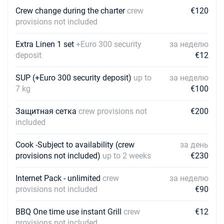
Crew change during the charter
crew
€120
09/01/2027 - 16/01/2027
€1140
provisions not included
Забронировать
Extra Linen 1 set
+Euro 300 security
за неделю
16/01/2027 - 23/01/2027
€1140
deposit
€12
Забронировать
SUP (+Euro 300 security deposit)
up to
за неделю
23/01/2027 - 30/01/2027
€1140
7 kg
€100
Забронировать
30/01/2027 - 06/02/2027
Защитная сетка
crew provisions not
€200
€1140
Забронировать
included
06/02/2027 - 13/02/2027
€1140
Cook -Subject to availability (crew
за день
Забронировать
provisions not included)
up to 2 weeks
€230
13/02/2027 - 20/02/2027
€1140
Internet Pack - unlimited
crew
за неделю
Забронировать
provisions not included
€90
20/02/2027 - 27/02/2027
€1140
BBQ One time use instant Grill
crew
€12
Забронировать
provisions not included