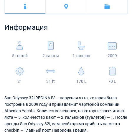
Багамы
Корфу
Марина Каштела
Excess
Bali 4.2
Oceanis 46.1
Сицилия
Фетхие
Мартиника
Мугла
ACI Марина Дубровник
Lagoon
Bali 4.6
Oceanis 51.1
Сент-Люсия
Информация
Марина Веруда
Bali
Bali 5.4
Jeanneau 54
Fountaine Pajot
Astrea 42
Sun Odyssey 440
5 гостей
2 каюты
1 гальюн
2009
Leopard
Excess 11
Sun Odyssey 410
Dufour 46 GL
21
31 ft
170 L
70 L
Sun Odyssey 32i REGINA IV — парусная яхта, которая была
построена в 2009 году и принадлежит чартерной компании
Athenian Yachts. Количество человек, на которые рассчитана
яхта — 5, количество кают — 2, гальюнов (туалетов) — 1. После
аренды Sun Odyssey 32i, вам необходимо прибыть на место
check-in — Главный порт Лавриона, Греция.