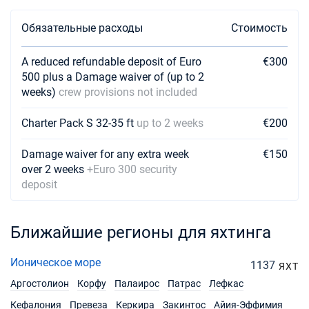
17/04/2027 - 24/04/2027
€1287
Забронировать
Обязательные расходы
Стоимость
24/04/2027 - 01/05/2027
€1287
Забронировать
A reduced refundable deposit of Euro
€300
500 plus a Damage waiver of (up to 2
01/05/2027 - 08/05/2027
weeks)
crew provisions not included
€1287
Забронировать
Charter Pack S 32-35 ft
up to 2 weeks
€200
08/05/2027 - 15/05/2027
€1287
Забронировать
Damage waiver for any extra week
€150
over 2 weeks
+Euro 300 security
15/05/2027 - 22/05/2027
€1539
deposit
Забронировать
22/05/2027 - 29/05/2027
€1539
Ближайшие регионы для яхтинга
Забронировать
29/05/2027 - 05/06/2027
Ионическое море
€1539
1137
ЯХТ
Забронировать
Аргостолион
Корфу
Палаирос
Патрас
Лефкас
05/06/2027 - 12/06/2027
Кефалония
Превеза
Керкира
Закинтос
Айия-Эффимия