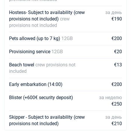
27/02/2027 - 06/03/2027
€1140
Забронировать
Hostess- Subject to availability (crew
за день
provisions not included)
crew
€190
06/03/2027 - 13/03/2027
provisions not included
€1140
Забронировать
Pets allowed (up to 7 kg)
12GB
€200
13/03/2027 - 20/03/2027
€1140
Забронировать
Provisioning service
12GB
€20
20/03/2027 - 27/03/2027
€1140
Beach towel
crew provisions not
€13
Забронировать
included
27/03/2027 - 03/04/2027
€1140
Early embarkation (14:00)
Забронировать
€200
03/04/2027 - 10/04/2027
Blister (+600€ security deposit)
за неделю
€1026
Забронировать
€250
10/04/2027 - 17/04/2027
€1026
Skipper - Subject to availability (crew
за день
Забронировать
provisions not included)
€210