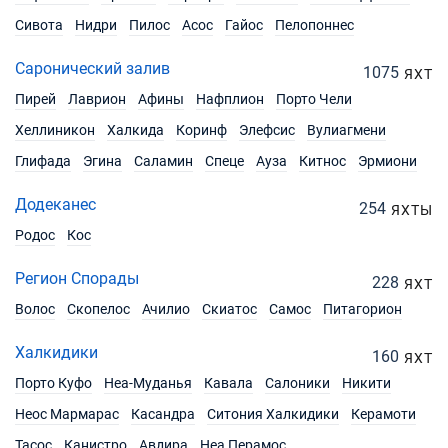
€1710
Забронировать
Сивота
Нидри
Пилос
Асос
Гайос
Пелопоннес
12/06/2027 - 19/06/2027
€1710
Саронический залив
1075
Забронировать
ЯХТ
Пирей
Лаврион
Афины
Нафплион
Порто Чели
19/06/2027 - 26/06/2027
€1710
Хеллиникон
Халкида
Коринф
Элефсис
Вулиагмени
Забронировать
Глифада
Эгина
Саламин
Спеце
Ауза
Китнос
Эрмиони
26/06/2027 - 03/07/2027
€1602
Забронировать
Додеканес
254
ЯХТЫ
Родос
Кос
03/07/2027 - 10/07/2027
€1602
Забронировать
Регион Спорады
228
ЯХТ
10/07/2027 - 17/07/2027
€1602
Волос
Скопелос
Ачилио
Скиатос
Самос
Питагорион
Забронировать
Халкидики
160
ЯХТ
17/07/2027 - 24/07/2027
€1602
Порто Куфо
Неа-Муданья
Забронировать
Кавала
Салоники
Никити
Неос Мармарас
Касандра
Ситония Халкидики
Керамоти
24/07/2027 - 31/07/2027
€1602
Тасос
Канистро
Забронировать
Авдира
Неа Перамос