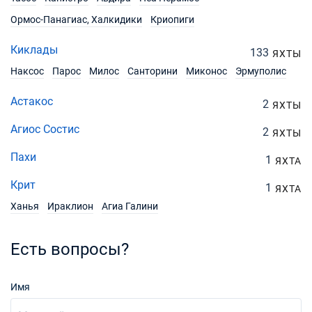
Ормос-Панагиас, Халкидики
Криопиги
31/07/2027 - 07/08/2027
€1710
Забронировать
Киклады
133
ЯХТЫ
07/08/2027 - 14/08/2027
Наксос
Парос
Милос
Санторини
Миконос
Эрмуполис
€1710
Забронировать
Астакос
2
ЯХТЫ
14/08/2027 - 21/08/2027
€1710
Забронировать
Агиос Состис
2
ЯХТЫ
Пахи
21/08/2027 - 28/08/2027
1
€1602
ЯХТА
Забронировать
Крит
1
ЯХТА
28/08/2027 - 04/09/2027
€1602
Ханья
Ираклион
Агиа Галини
Забронировать
04/09/2027 - 11/09/2027
Есть вопросы?
€1881
Забронировать
11/09/2027 - 18/09/2027
Имя
€1881
Забронировать