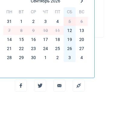
Сентябрь 2026
Dufour 46 GL
ПН
ВТ
СР
ЧТ
ПТ
СБ
ВС
ЗАБРОНИРОВАТЬ
31
1
2
3
4
5
6
7
8
9
10
11
12
13
14
15
16
17
18
19
20
21
22
23
24
25
26
27
28
29
30
1
2
3
4
PDF