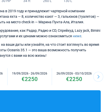
30 HP
34 ft
260 L
130 L
оена в 2019 году и принадлежит чартерной компании
итана яхта — 8, количество кают — 3, гальюнов (туалетов) —
ыть на место check-in — Марина Пунта-Ала, Италия.
ование, как Радар, Радио и CD, Спрейхуд, Lazy jack, Bimini
 услугами и их ценами можно ознакомиться
ниже
.
на ваши даты или узнайте, на что стоит взглянуть во время
хты Oceanis 35.1 — это ваша возможность получить
нутся с вами на всю жизнь!
26
19/09/2026 - 26/09/2026
26/09/2026 - 03/10/2026
03/10/2
€2250
€2250