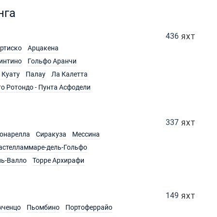
нга
436
ЯХТ
ртиско
Арцакена
интино
Гольфо Аранчи
 Куату
Палау
Ла Калетта
о Ротондо - Пунта Асфодели
337
ЯХТ
онарелла
Сиракуза
Мессина
астелламмаре-дель-Гольфо
ль-Валло
Торре Архирафи
149
ЯХТ
нченцо
Пьомбино
Портоферрайо