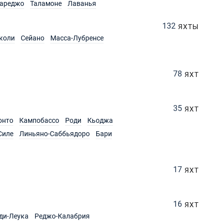
ареджо
Таламоне
Лаванья
132
ЯХТЫ
коли
Сейано
Масса-Лубренсе
78
ЯХТ
35
ЯХТ
онто
Кампобассо
Роди
Кьоджа
Силе
Линьяно-Саббьядоро
Бари
17
ЯХТ
16
ЯХТ
ди-Леука
Реджо-Калабрия