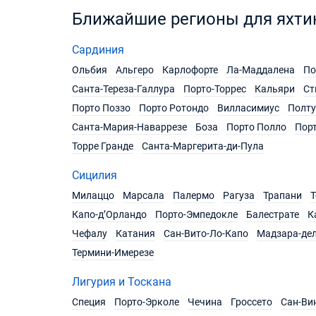
Ближайшие регионы для яхти
Сардиния
Ольбия
Альгеро
Карлофорте
Ла-Маддалена
По
Санта-Тереза-Галлура
Порто-Торрес
Кальяри
Ст
Порто Поззо
Порто Ротондо
Вилласимиус
Полту
Санта-Мария-Наваррезе
Боза
Порто Полло
Порт
Торре Гранде
Санта-Маргерита-ди-Пула
Сицилия
Милаццо
Марсала
Палермо
Рагуза
Трапани
Т
Капо-д’Орландо
Порто-Эмпедокле
Балестрате
К
Чефалу
Катания
Сан-Вито-Ло-Капо
Мадзара-де
Термини-Имерезе
Лигурия и Тоскана
Специя
Порто-Эрколе
Чечина
Гроссето
Сан-Ви