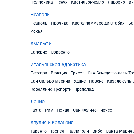
Фоллоника
Генуя
Кастильончелло
Ливорно
Ви
Неаполь
Неаполь
Прочида
Кастелламмаре-ди-Стабия
Ба
Искья
Амальфи
Салерно
Сорренто
Итальянская Адриатика
Пескара
Венеция
Триест
Сан-Бенедетто-дель-Тр
Сан-Сальво Марина
Удине
Навене
Казале-суль-
Каваллино-Трепорти
Трепалад
Лацио
Гаэта
Рим
Понца
Сан-Феличе-Чирчео
Апулия и Калабрия
Таранто
Тропея
Галлиполи
Вибо
Санта-Мария-