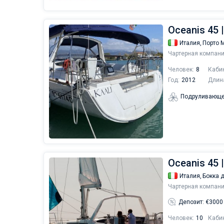
Oceanis 45 |
Италия,
Порто 
Чартерная компани
Человек:
8
Каби
Год:
2012
Длин
Подруливающе
Oceanis 45 
Италия,
Бокка 
Чартерная компани
Депозит: €3000
Человек:
10
Каби