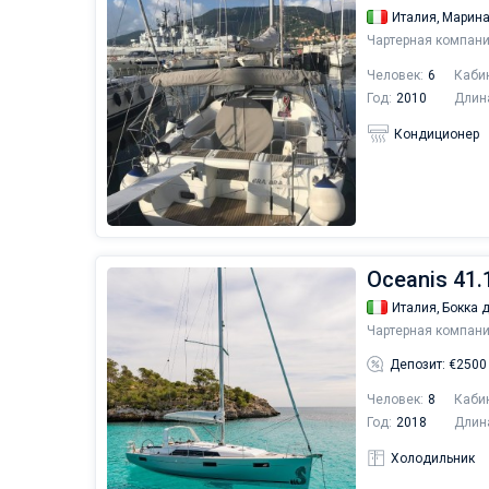
Италия,
Марина
Чартерная компани
Человек:
6
Каби
Год:
2010
Длин
Кондиционер
Oceanis 41.1
Италия,
Бокка 
Чартерная компани
Депозит: €2500
Человек:
8
Каби
Год:
2018
Длин
Холодильник