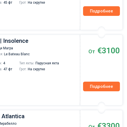
а:
45 фт
Грот:
На скрутке
Подробнее
| Insolence
€3100
ди Магра
От
я:
Le Bateau Blanc
н:
4
Тип яхты:
Парусная яхта
а:
47 фт
Грот:
На скрутке
Подробнее
 Atlantica
€3300
Мирабелло
От