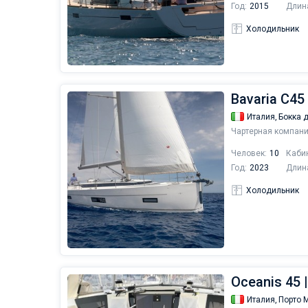
Год:
2015
Длин
Холодильник
Bavaria C45 
Италия,
Бокка 
Чартерная компани
Человек:
10
Каби
Год:
2023
Длин
Холодильник
Oceanis 45 |
Италия,
Порто 