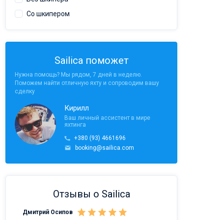
Со шкипером
Sailica поможет
Нужна помощь? Мы рядом, 7 дней в неделю.
Поможем найти отличную яхту и сопроводим вашу
сделку
Кирилл
Ваш личный ассистент в мире
яхтинга
+380 (93) 4661696
booking@sailica.com
Отзывы о Sailica
Дмитрий Осипов
Саныч Рудой