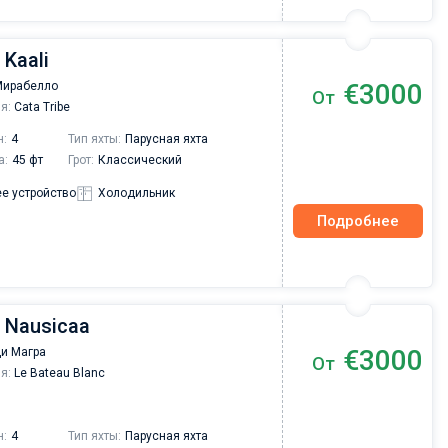
 Kaali
€3000
Мирабелло
От
я:
Cata Tribe
н:
4
Тип яхты:
Парусная яхта
а:
45 фт
Грот:
Классический
е устройство
Холодильник
Подробнее
| Nausicaa
€3000
ди Магра
От
я:
Le Bateau Blanc
н:
4
Тип яхты:
Парусная яхта