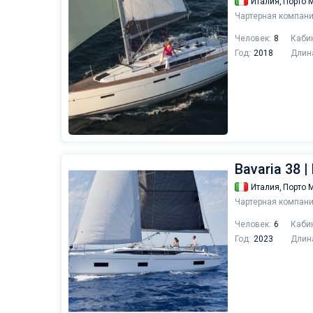
Италия,
Порто 
Чартерная компани
Человек:
8
Каби
Год:
2018
Длин
Bavaria 38 |
Италия,
Порто 
Чартерная компани
Человек:
6
Каби
Год:
2023
Длин