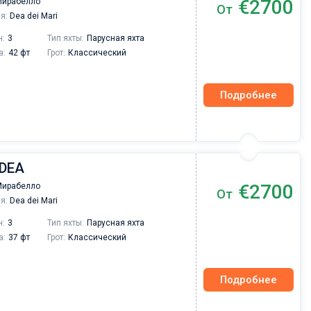
€2700
Мирабелло
От
Друзья, хотелось бы сказать несколько добр
я:
Dea dei Mari
слов о компании Sailica yacht с которой мы
провели чартер на майские праздники. Хочу
н:
3
Тип яхты:
Парусная яхта
отметить отличную работу сотрудников
а:
42 фт
Грот:
Классический
компании на всех этапах мероприятия, при
подготовке чартера получали быстро
исчерпывающие ответы на все вопросы,
Подробнее
информационную поддержку и разрешение
вопросов связанных с различными
организационными вопросами.
 DEA
€2700
Мирабелло
От
я:
Dea dei Mari
н:
3
Тип яхты:
Парусная яхта
а:
37 фт
Грот:
Классический
Подробнее