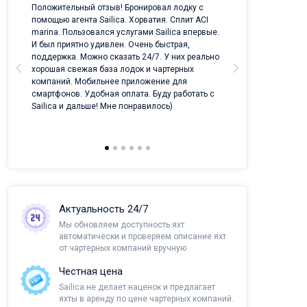
ых
Положительный отзыв! Бронировал лодку с
Лучший проект 
помощью агента Sailica. Хорватия. Сплит ACI
отрасли!
marina. Пользовался услугами Sailica впервые.
И был приятно удивлен. Очень быстрая,
поддержка. Можно сказать 24/7. У них реально
хорошая свежая база лодок и чартерных
компаний. Мобильнее приложение для
смартфонов. Удобная оплата. Буду работать с
Sailica и дальше! Мне понравилось)
Актуальность 24/7
Мы обновляем доступность яхт
автоматически и проверяем описание яхт
от чартерных компаний вручную
Честная цена
Sailica не делает наценок и предлагает
яхты в аренду по цене чартерных компаний.