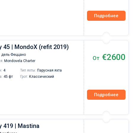
Подробнее
 45 | MondoX (refit 2019)
€2600
 дель Феццано
От
я:
Mondovela Charter
н:
4
Тип яхты:
Парусная яхта
а:
45 фт
Грот:
Классический
Подробнее
 419 | Mastina
Валерий Коваль