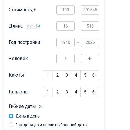
Dufour 46 GL
Стоимость, €
Длина
футы
м
Год постройки
Человек
Каюты
1
2
3
4
5
6+
Гальюны
1
2
3
4
5
6+
Гибкие даты
День в день
1 неделя до и после выбранной даты