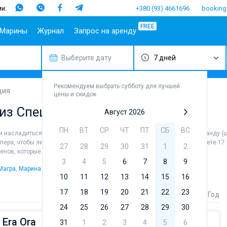
и:
+380 (93) 4661696
booking
FREE
Марины
Журнал
Запрос на аренду
Выберите дату
7 дней
опулярные
Испания
Португалия
Популярные
Италия
Популя
Т
аправления
марины
бренды
Балеары
Азоры
Амальфи
Б
плит
Алимос Марина
Beneteau
Рекомендуем выбрать субботу для лучшей
Гран-
Мадейра
Неаполь
Г
ция
цены и скидок
ибеник
Канария
D-Marin Лефкас
Jeanneau
Салерно
М
 из Специи
адар
Ибица
Марина Далмация
Bavaria
Август 2026
Сардиния
Ф
ардиния
Канары
D-Marin Гувия
Dufour
Сицилия
ПН
ВТ
СР
ЧТ
ПТ
СБ
ВС
 и насладиться незабываемыми видами в округе города. Наймите команду (
ицилия
Майорка
Марина Баотич
Elan
ипера, чтобы лично управлять судном. В каталоге яхт в аренду вы найдете 1
27
28
29
30
31
1
2
бица
Тенерифе
Марина Мандалина
Hanse
менов, которые не представляют себе жизни без паруса.
фины
Марина Корнати
Excess
3
4
5
6
7
8
9
Магра
,
Марина дель Феццано
,
Марина Порто Лотти
.
ефкас
Марина Каштела
Lagoon
10
11
12
13
14
15
16
орфу
ACI Марина
Bali
17
18
19
20
21
22
23
Стоимость
Длина
Год
Дубровник
угла
Fountaine 
24
25
26
Марина Веруда
27
28
29
30
Leopard
 Era Ora
31
1
2
3
4
5
6