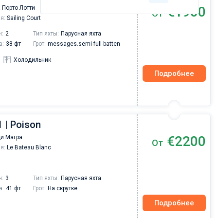
€1900
 Порто Лотти
От
я:
Sailing Court
н:
2
Тип яхты:
Парусная яхта
а:
38 фт
Грот:
messages.semi-full-batten
Холодильник
Подробнее
 | Poison
€2200
ди Магра
От
я:
Le Bateau Blanc
н:
3
Тип яхты:
Парусная яхта
а:
41 фт
Грот:
На скрутке
Подробнее