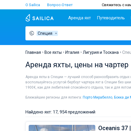
О Sailica
Вопрос-Ответ
Свяжитесь с нам
Аренда яхт
Путеводитель
Специя
Популярные
Хорватия
Чартер
Греция
П
страны
н
Биоград
Афины
Lifestyle
Хорватия
С
Дубровник
Волос
Главная
Все яхты
Италия
Лигурия и Тоскана
Спе
Греция
Ш
Задар
Корфу
Люди
Аренда яхты, цены на чартер
Италия
З
Сплит
Лаврион
Турция
ТОП
С
Трогир
Лефкас
Аренда яхты в Специи — лучший способ разнообразить отдых
Испания
С
воспользуйтесь услугой бербоут чартера яхт в Специи без шк
Франция
И
1900€, как для любителей спокойного отдыха, так и для яхтс
Сейшелы
А
Ближайшие регионы для яхтинга:
Порто Мирабелло
,
Бокка ди 
Британские Виргинские
Л
острова
К
Найдено яхт: 17, 954 предложений
Мартиника
М
Багамы
Oceanis 37 |