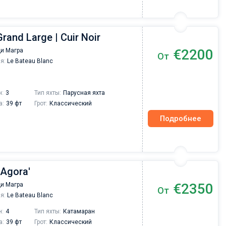
rand Large | Cuir Noir
€2200
ди Магра
От
я:
Le Bateau Blanc
н:
3
Тип яхты:
Парусная яхта
а:
39 фт
Грот:
Классический
Подробнее
 Agora'
€2350
ди Магра
От
я:
Le Bateau Blanc
н:
4
Тип яхты:
Катамаран
а:
39 фт
Грот:
Классический