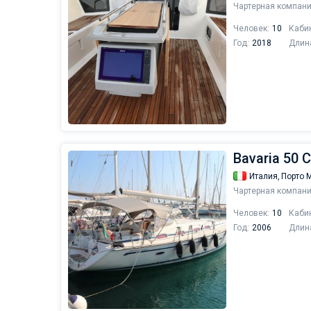
Чартерная компани
Человек:
10
Каби
Год:
2018
Длин
Bavaria 50 
Италия,
Порто 
Чартерная компани
Человек:
10
Каби
Год:
2006
Длин