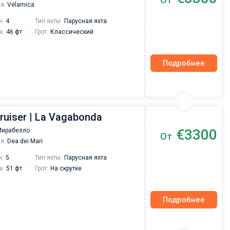
я:
Velamica
н:
4
Тип яхты:
Парусная яхта
а:
46 фт
Грот:
Классический
Подробнее
Cruiser | La Vagabonda
€3300
Мирабелло
От
я:
Dea dei Mari
н:
5
Тип яхты:
Парусная яхта
а:
51 фт
Грот:
На скрутке
Подробнее