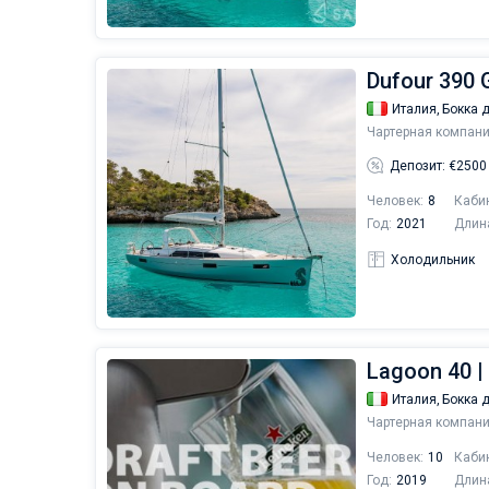
Dufour 390 G
Италия,
Бокка 
Чартерная компани
Депозит: €2500
Человек:
8
Каби
Год:
2021
Длин
Холодильник
Lagoon 40 |
Италия,
Бокка 
Чартерная компани
Человек:
10
Каби
Год:
2019
Длин