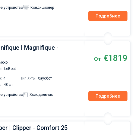
е устройство
Кондиционер
Подробнее
ifique | Magnifique -
€1819
От
икко
я:
LeBoat
н:
4
Тип яхты:
Хаусбот
а:
48 фт
е устройство
Холодильник
Подробнее
per | Clipper - Comfort 25
Валерий Коваль