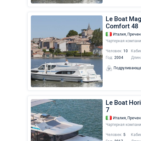
Le Boat Magn
Comfort 48
Италия,
Пречен
Чартерная компани
Человек:
10
Каби
Год:
2004
Длин
Подруливающе
Le Boat Hori
7
Италия,
Пречен
Чартерная компани
Человек:
5
Каби