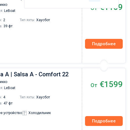
€1109
икко
От
я:
LeBoat
н:
2
Тип яхты:
Хаусбот
а:
39 фт
Подробнее
a A | Salsa A - Comfort 22
€1599
икко
От
я:
LeBoat
н:
4
Тип яхты:
Хаусбот
а:
47 фт
е устройство
Холодильник
Подробнее