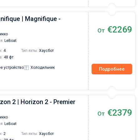
ifique | Magnifique -
€2269
От
икко
я:
LeBoat
н:
4
Тип яхты:
Хаусбот
а:
48 фт
е устройство
Холодильник
Подробнее
zon 2 | Horizon 2 - Premier
€2379
От
икко
я:
LeBoat
н:
2
Тип яхты:
Хаусбот