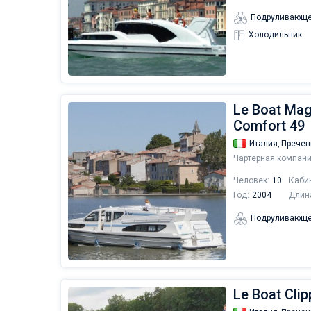
Подруливающе
Холодильник
Le Boat Magn
Comfort 49
Италия,
Пречен
Чартерная компани
Человек:
10
Каби
Год:
2004
Длин
Подруливающе
Le Boat Clip