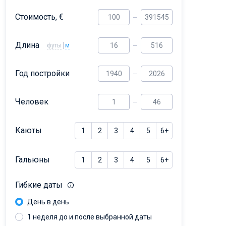
Dufour 46 GL
Стоимость, €
Длина
футы
м
Год постройки
Человек
Каюты
1
2
3
4
5
6+
Гальюны
1
2
3
4
5
6+
Гибкие даты
День в день
1 неделя до и после выбранной даты