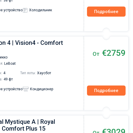
а:
38 фт
е устройство
Холодильник
Подробнее
on 4 | Vision4 - Comfort
€2759
От
икко
я:
LeBoat
н:
4
Тип яхты:
Хаусбот
а:
49 фт
е устройство
Кондиционер
Подробнее
l Mystique A | Royal
- Comfort Plus 15
€3029
От