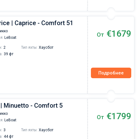
ice | Caprice - Comfort 51
€1679
икко
От
я:
LeBoat
н:
2
Тип яхты:
Хаусбот
а:
39 фт
Подробнее
| Minuetto - Comfort 5
€1799
икко
От
я:
LeBoat
н:
3
Тип яхты:
Хаусбот
а:
44 фт