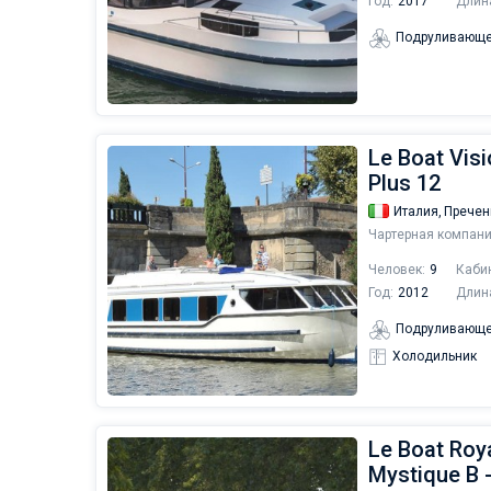
Год:
2017
Длин
Подруливающе
Le Boat Visi
Plus 12
Италия,
Пречен
Чартерная компани
Человек:
9
Каби
Год:
2012
Длин
Подруливающе
Холодильник
Le Boat Roya
Mystique B 