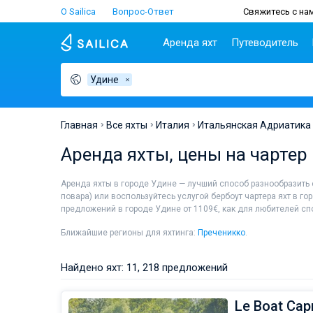
О Sailica
Вопрос-Ответ
Свяжитесь с нам
Аренда яхт
Путеводитель
Удине
Популярные
Хорватия
Чартер
Греция
П
страны
н
Биоград
Афины
Lifestyle
Хорватия
С
Дубровник
Волос
Главная
Все яхты
Италия
Итальянская Адриатика
Греция
Ш
Задар
Корфу
Люди
Аренда яхты, цены на чартер
Италия
З
Сплит
Лаврион
Турция
ТОП
С
Трогир
Лефкас
Аренда яхты в городе Удине — лучший способ разнообразить
Испания
С
повара) или воспользуйтесь услугой бербоут чартера яхт в го
Франция
И
предложений в городе Удине от 1109€, как для любителей спо
Сейшелы
А
Ближайшие регионы для яхтинга:
Преченикко
.
Британские Виргинские
Л
острова
К
Найдено яхт: 11, 218 предложений
Мартиника
М
Багамы
Le Boat Capr