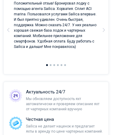
ых
Положительный отзыв! Бронировал лодку с
Лучший проект 
помощью агента Sailica. Хорватия. Сплит ACI
отрасли!
marina. Пользовался услугами Sailica впервые.
И был приятно удивлен. Очень быстрая,
поддержка. Можно сказать 24/7. У них реально
хорошая свежая база лодок и чартерных
компаний. Мобильнее приложение для
смартфонов. Удобная оплата. Буду работать с
Sailica и дальше! Мне понравилось)
Актуальность 24/7
Мы обновляем доступность яхт
автоматически и проверяем описание яхт
от чартерных компаний вручную
Честная цена
Sailica не делает наценок и предлагает
яхты в аренду по цене чартерных компаний.