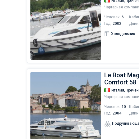
Италия,
Пречен
Чартерная компани
Человек:
6
Каби
Год:
2002
Длин
Холодильник
Le Boat Magn
Comfort 58
Италия,
Пречен
Чартерная компани
Человек:
10
Каби
Год:
2004
Длин
Подруливающе