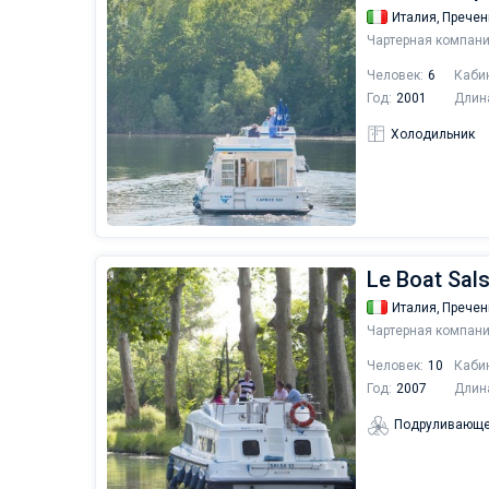
Италия,
Пречен
Чартерная компани
Человек:
6
Каби
Год:
2001
Длин
Холодильник
Le Boat Sals
Италия,
Пречен
Чартерная компани
Человек:
10
Каби
Год:
2007
Длин
Подруливающе