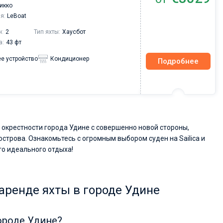
икко
я:
LeBoat
н:
2
Тип яхты:
Хаусбот
а:
43 фт
е устройство
Кондиционер
Подробнее
 окрестности города Удине с совершенно новой стороны,
острова. Ознакомьтесь с огромным выбором суден на Sailica и
го идеального отдыха!
аренде яхты в городе Удине
городе Удине?