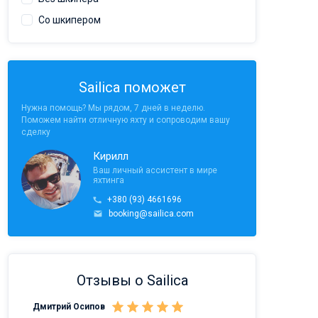
Со шкипером
Sailica поможет
Нужна помощь? Мы рядом, 7 дней в неделю.
Поможем найти отличную яхту и сопроводим вашу
сделку
Кирилл
Ваш личный ассистент в мире
яхтинга
+380 (93) 4661696
booking@sailica.com
Отзывы о Sailica
Дмитрий Осипов
Саныч Рудой