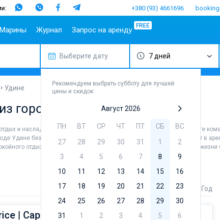
и:
+380 (93) 4661696
booking
FREE
Марины
Журнал
Запрос на аренду
Выберите дату
7 дней
опулярные
Испания
Португалия
Популярные
Италия
Популя
Т
аправления
марины
бренды
Балеары
Азоры
Амальфи
Б
плит
Алимос Марина
Beneteau
Рекомендуем выбрать субботу для лучшей
Гран-
Мадейра
Неаполь
Г
Удине
цены и скидок
ибеник
Канария
D-Marin Лефкас
Jeanneau
Салерно
М
 из города Удине
адар
Ибица
Марина Далмация
Bavaria
Август 2026
Сардиния
Ф
ардиния
Канары
D-Marin Гувия
Dufour
Сицилия
ПН
ВТ
СР
ЧТ
ПТ
СБ
ВС
 отдых и насладиться незабываемыми видами в округе города. Наймите ком
ицилия
Майорка
Марина Баотич
Elan
роде Удине без шкипера, чтобы лично управлять судном. В каталоге яхт в ар
27
28
29
30
31
1
2
бица
Тенерифе
Марина Мандалина
Hanse
койного отдыха, так и для яхтсменов, которые не представляют себе жизни 
фины
Марина Корнати
Excess
3
4
5
6
7
8
9
ефкас
Марина Каштела
Lagoon
10
11
12
13
14
15
16
орфу
ACI Марина
Bali
17
18
19
20
21
22
23
Стоимость
Длина
Год
Дубровник
угла
Fountaine 
24
25
26
Марина Веруда
27
28
29
30
Leopard
ice | Caprice - Comfort 23
31
1
2
3
4
5
6