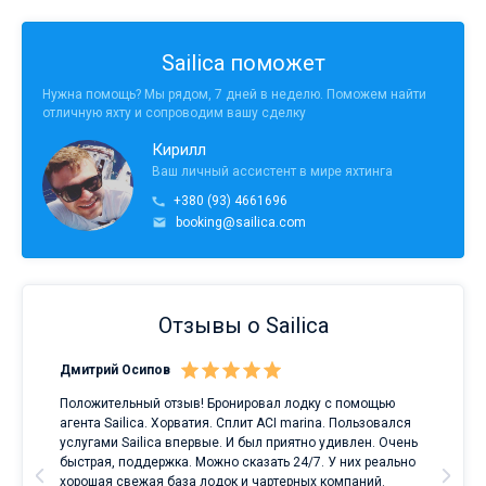
Sailica поможет
Нужна помощь? Мы рядом, 7 дней в неделю. Поможем найти
отличную яхту и сопроводим вашу сделку
Кирилл
Ваш личный ассистент в мире яхтинга
+380 (93) 4661696
booking@sailica.com
Отзывы о Sailica
Дмитрий Осипов
Сан
Положительный отзыв! Бронировал лодку с помощью
Луч
а
агента Sailica. Хорватия. Сплит ACI marina. Пользовался
услугами Sailica впервые. И был приятно удивлен. Очень
ри
быстрая, поддержка. Можно сказать 24/7. У них реально
е
хорошая свежая база лодок и чартерных компаний.