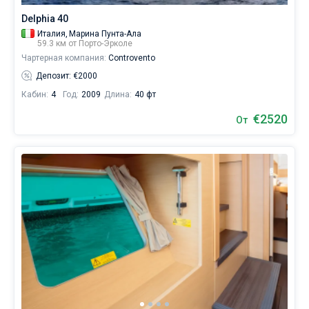
Delphia 40
Италия,
Марина Пунта-Ала
59.3 км от Порто-Эрколе
Чартерная компания:
Controvento
Депозит: €2000
Кабин:
4
Год:
2009
Длина:
40 фт
€2520
От