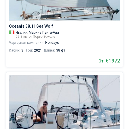
которые
не
представляют
себе
жизни
Oceanis 38.1 | Sea Wolf
без
Италия,
Марина Пунта-Ала
паруса.
59.3 км от Порто-Эрколе
Чартерная компания:
Holidays
Ближайшие
регионы
Кабин:
3
Год:
2021
Длина:
38 фт
для
€1972
яхтинга:
От