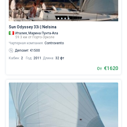
управлять
судном.
Без шкипера
В
каталоге
Со шкипером
яхт
Sun Odyssey 33i | Nelsina
в
Италия,
Марина Пунта-Ала
аренду
Показать(0)
59.3 км от Порто-Эрколе
вы
Чартерная компания:
Controvento
найдете
предложений
Депозит: €1500
в
Кабин:
2
Год:
2011
Длина:
32 фт
городе
Порто-
€1620
От
Эрколе
от
€,
как
для
любителей
спокойного
отдыха,
так
и
для
яхтсменов,