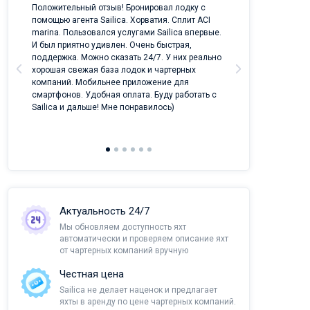
ых
Положительный отзыв! Бронировал лодку с
Лучший проект 
помощью агента Sailica. Хорватия. Сплит ACI
отрасли!
marina. Пользовался услугами Sailica впервые.
И был приятно удивлен. Очень быстрая,
поддержка. Можно сказать 24/7. У них реально
хорошая свежая база лодок и чартерных
компаний. Мобильнее приложение для
смартфонов. Удобная оплата. Буду работать с
Sailica и дальше! Мне понравилось)
Актуальность 24/7
Мы обновляем доступность яхт
автоматически и проверяем описание яхт
от чартерных компаний вручную
Честная цена
Sailica не делает наценок и предлагает
яхты в аренду по цене чартерных компаний.