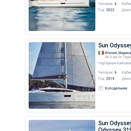
Человек:
6
Каби
Год:
2022
Длин
Sun Odyssey
Италия,
Марина
46.6 км от Тор
Чартерная компани
Человек:
6
Каби
Год:
2019
Длин
Холодильник
Sun Odyssey
Odyssey 319