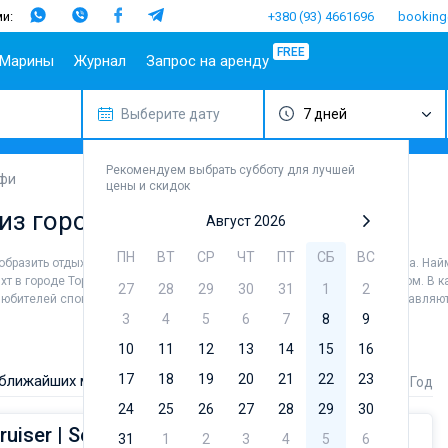
и:
+380 (93) 4661696
booking
FREE
Марины
Журнал
Запрос на аренду
Выберите дату
7 дней
опулярные
Испания
Португалия
Популярные
Италия
Популя
Т
аправления
марины
бренды
Балеары
Азоры
Амальфи
Б
плит
Алимос Марина
Beneteau
Рекомендуем выбрать субботу для лучшей
Гран-
Мадейра
Неаполь
Г
афи
цены и скидок
ибеник
Канария
D-Marin Лефкас
Jeanneau
Салерно
М
 из города Торре Архирафи
адар
Ибица
Марина Далмация
Bavaria
Август 2026
Сардиния
Ф
ардиния
Канары
D-Marin Гувия
Dufour
Сицилия
ПН
ВТ
СР
ЧТ
ПТ
СБ
ВС
ообразить отдых и насладиться незабываемыми видами в округе города. Най
ицилия
Майорка
Марина Баотич
Elan
хт в городе Торре Архирафи без шкипера, чтобы лично управлять судном. В к
27
28
29
30
31
1
2
бица
Тенерифе
Марина Мандалина
Hanse
любителей спокойного отдыха, так и для яхтсменов, которые не представляют
фины
Марина Корнати
Excess
3
4
5
6
7
8
9
ефкас
Марина Каштела
Lagoon
10
11
12
13
14
15
16
орфу
ACI Марина
Bali
17
18
19
20
21
22
23
 ближайших местах:
Стоимость
Длина
Год
Дубровник
угла
Fountaine 
24
25
26
Марина Веруда
27
28
29
30
Leopard
ruiser | Seven
31
1
2
3
4
5
6