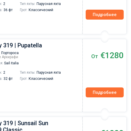
н:
2
Тип яхты:
Парусная яхта
а:
36 фт
Грот:
Классический
Подробнее
 319 | Pupatella
€1280
 Портороса
От
ре Архирафи
я:
Sail italia
н:
2
Тип яхты:
Парусная яхта
а:
32 фт
Грот:
Классический
Подробнее
 319 | Sunsail Sun
Валерий Коваль
 Classic