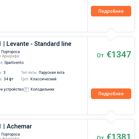
Подробнее
 | Levante - Standard line
€1347
 Портороса
От
ре Архирафи
я:
Spartivento
н:
3
Тип яхты:
Парусная яхта
а:
34 фт
Грот:
Классический
е устройство
Холодильник
Подробнее
1 | Achemar
€1381
 Портороса
От
ре Архирафи