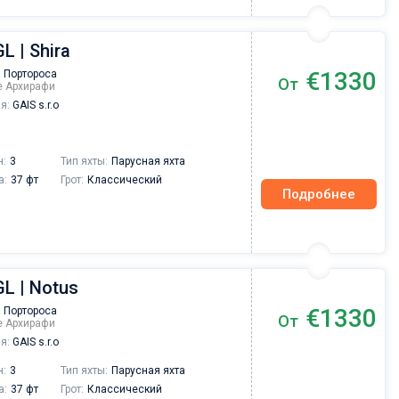
L | Shira
€1330
 Портороса
От
ре Архирафи
я:
GAIS s.r.o
н:
3
Тип яхты:
Парусная яхта
а:
37 фт
Грот:
Классический
Подробнее
GL | Notus
€1330
 Портороса
От
ре Архирафи
я:
GAIS s.r.o
н:
3
Тип яхты:
Парусная яхта
а:
37 фт
Грот:
Классический