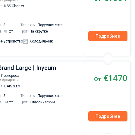
я:
NSS Charter
н:
3
Тип яхты:
Парусная яхта
а:
41 фт
Грот:
На скрутке
Подробнее
е устройство
Холодильник
Grand Large | Inycum
€1470
 Портороса
От
ре Архирафи
я:
GAIS s.r.o
н:
3
Тип яхты:
Парусная яхта
а:
39 фт
Грот:
Классический
Подробнее