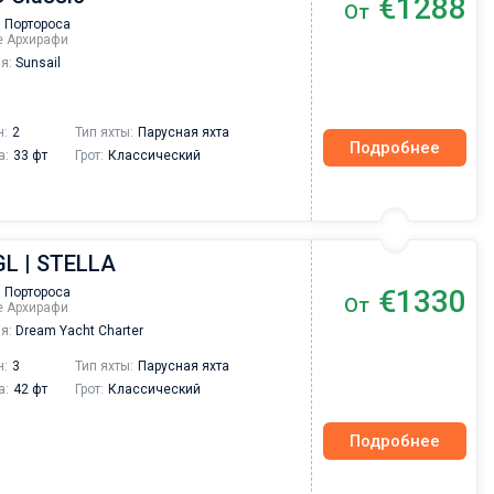
€1288
От
Друзья, хотелось бы сказать несколько добр
 Портороса
слов о компании Sailica yacht с которой мы
ре Архирафи
провели чартер на майские праздники. Хочу
я:
Sunsail
отметить отличную работу сотрудников
компании на всех этапах мероприятия, при
подготовке чартера получали быстро
исчерпывающие ответы на все вопросы,
н:
2
Тип яхты:
Парусная яхта
Подробнее
информационную поддержку и разрешение
а:
33 фт
Грот:
Классический
вопросов связанных с различными
организационными вопросами.
GL | STELLA
€1330
 Портороса
От
ре Архирафи
я:
Dream Yacht Charter
н:
3
Тип яхты:
Парусная яхта
а:
42 фт
Грот:
Классический
Подробнее