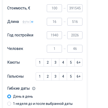
Dufour 46 GL
Стоимость, €
Длина
футы
м
Год постройки
Человек
Каюты
1
2
3
4
5
6+
Гальюны
1
2
3
4
5
6+
Гибкие даты
День в день
1 неделя до и после выбранной даты