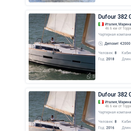
Dufour 382 G
Италия,
Марина
46.6 км от Тор
Чартерная компани
Депозит: €2000
Человек:
8
Каби
Год:
2018
Длин
Dufour 382 
Италия,
Марина
46.6 км от Тор
Чартерная компани
Человек:
8
Каби
Год:
2016
Длин