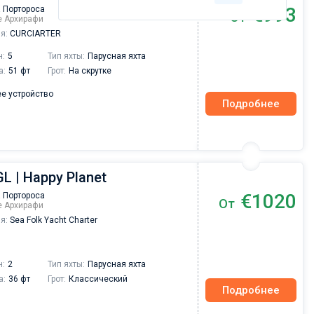
€993
 Портороса
От
ре Архирафи
я:
CURCIARTER
н:
5
Тип яхты:
Парусная яхта
а:
51 фт
Грот:
На скрутке
е устройство
Подробнее
GL | Happy Planet
€1020
 Портороса
От
ре Архирафи
я:
Sea Folk Yacht Charter
н:
2
Тип яхты:
Парусная яхта
а:
36 фт
Грот:
Классический
Подробнее