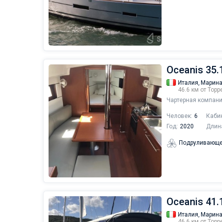
Oceanis 35.1
Италия,
Марина
46.6 км от Тор
Чартерная компани
Человек:
6
Каби
Год:
2020
Длин
Подруливающе
Oceanis 41.
Италия,
Марина
46.6 км от Тор