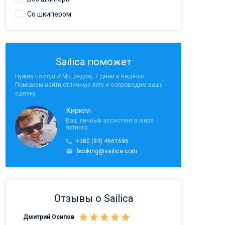
Со шкипером
Sailica поможет
Нужна помощь? Мы рядом, 7 дней в неделю.
Поможем найти отличную яхту и сопроводим вашу
сделку
Кирилл
Ваш личный ассистент в мире
яхтинга
+380 (93) 4661696
booking@sailica.com
Отзывы о Sailica
Дмитрий Осипов
Саныч Рудой