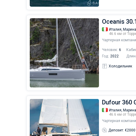
Oceanis 30.1
Италия,
Марина
46.6 км от Тор
Чартерная компани
Человек:
6
Каби
Год:
2022
Длин
Холодильник
Dufour 360 G
Италия,
Марина
46.6 км от Тор
Чартерная компани
Депозит: €2000