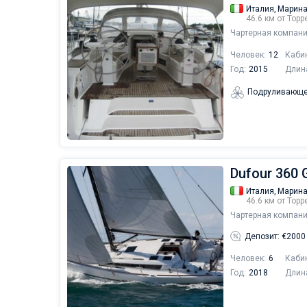
Италия,
Марина
46.6 км от Тор
Чартерная компани
Человек:
12
Каби
Год:
2015
Длин
Подруливающе
Dufour 360 
Италия,
Марина
46.6 км от Тор
Чартерная компани
Депозит: €2000
Человек:
6
Каби
Год:
2018
Длин