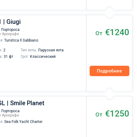
 | Giugi
€1240
 Портороса
От
ре Архирафи
я:
Turistica Il Gabbiano
н:
2
Тип яхты:
Парусная яхта
а:
31 фт
Грот:
Классический
Подробнее
L | Smile Planet
€1250
 Портороса
От
ре Архирафи
я:
Sea Folk Yacht Charter