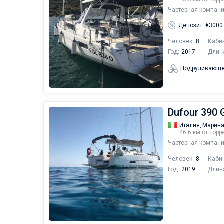
Чартерная компани
Депозит: €3000
Человек:
8
Каби
Год:
2017
Длин
Подруливающе
Dufour 390 
Италия,
Марина
46.6 км от Тор
Чартерная компани
Человек:
8
Каби
Год:
2019
Длин