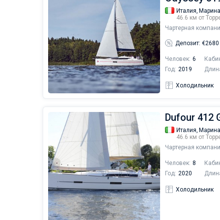
Италия,
Марина
46.6 км от Тор
Чартерная компани
Депозит: €2680
Человек:
6
Каби
Год:
2019
Длин
Холодильник
Dufour 412 
Италия,
Марина
46.6 км от Тор
Чартерная компани
Человек:
8
Каби
Год:
2020
Длин
Холодильник