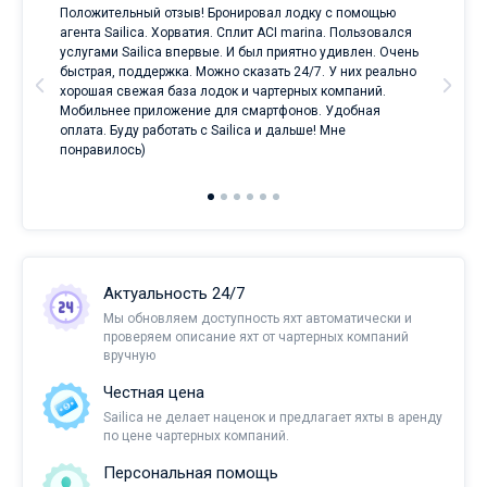
Положительный отзыв! Бронировал лодку с помощью
Луч
а
агента Sailica. Хорватия. Сплит ACI marina. Пользовался
услугами Sailica впервые. И был приятно удивлен. Очень
ри
быстрая, поддержка. Можно сказать 24/7. У них реально
е
хорошая свежая база лодок и чартерных компаний.
и
Мобильнее приложение для смартфонов. Удобная
оплата. Буду работать с Sailica и дальше! Мне
понравилось)
Актуальность 24/7
Мы обновляем доступность яхт автоматически и
проверяем описание яхт от чартерных компаний
вручную
Честная цена
Sailica не делает наценок и предлагает яхты в аренду
по цене чартерных компаний.
Персональная помощь