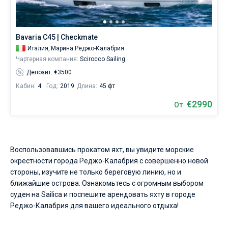
управлять
судном.
Без шкипера
В
каталоге
Bavaria C45 | Checkmate
Со шкипером
яхт
Италия,
Марина Реджо-Калабрия
в
Чартерная компания:
Scirocco Sailing
аренду
Показать(2)
вы
Депозит: €3500
найдете
Кабин:
4
Год:
2019
Длина:
45 фт
2
предложений
€2990
От
в
городе
Реджо-
Калабрия
от
Воспользовавшись прокатом яхт, вы увидите морские
2200€,
окрестности города Реджо-Калабрия с совершенно новой
как
для
стороны, изучите не только береговую линию, но и
любителей
ближайшие острова. Ознакомьтесь с огромным выбором
спокойного
суден на Sailica и поспешите арендовать яхту в городе
отдыха,
Реджо-Калабрия для вашего идеального отдыха!
так
и
для