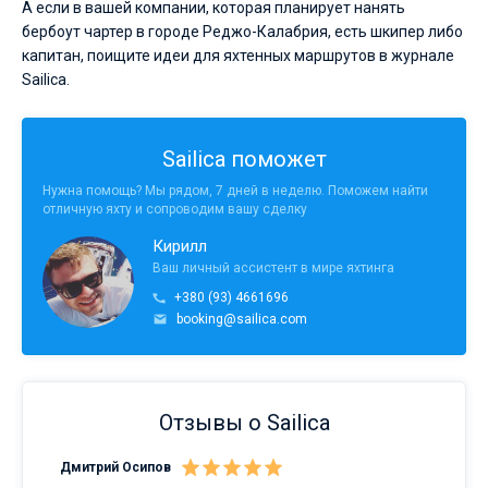
А если в вашей компании, которая планирует нанять
бербоут чартер в городе Реджо-Калабрия, есть шкипер либо
капитан, поищите идеи для яхтенных маршрутов в журнале
Sailica.
Sailica поможет
Нужна помощь? Мы рядом, 7 дней в неделю. Поможем найти
отличную яхту и сопроводим вашу сделку
Кирилл
Ваш личный ассистент в мире яхтинга
+380 (93) 4661696
booking@sailica.com
Отзывы о Sailica
Дмитрий Осипов
Сан