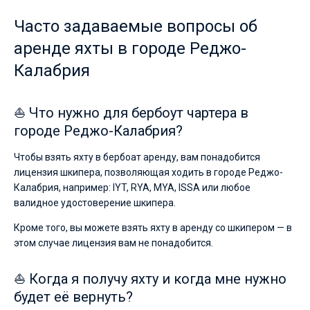
яхтсменов,
Часто задаваемые вопросы об
которые
не
аренде яхты в городе Реджо-
представляют
себе
Калабрия
жизни
без
паруса.
⛵ Что нужно для бербоут чартера в
Ближайшие
городе Реджо-Калабрия?
регионы
для
Чтобы взять яхту в бербоат аренду, вам понадобится
яхтинга:
Марина
лицензия шкипера, позволяющая ходить в городе Реджо-
Реджо-
Калабрия, например: IYT, RYA, MYA, ISSA или любое
Калабрия
.
валидное удостоверение шкипера.
Кроме того, вы можете взять яхту в аренду со шкипером — в
этом случае лицензия вам не понадобится.
⛵ Когда я получу яхту и когда мне нужно
будет её вернуть?