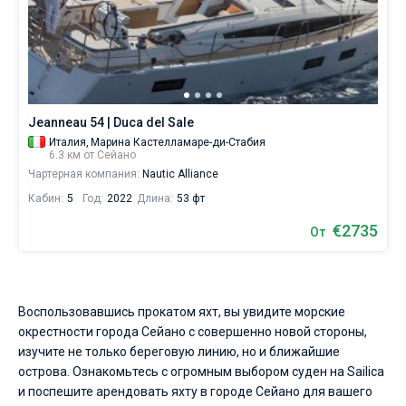
Jeanneau 54 | Duca del Sale
Италия,
Марина Кастелламаре-ди-Стабия
6.3 км от Сейано
Чартерная компания:
Nautic Alliance
Кабин:
5
Год:
2022
Длина:
53 фт
€2735
От
Воспользовавшись прокатом яхт, вы увидите морские
окрестности города Сейано с совершенно новой стороны,
изучите не только береговую линию, но и ближайшие
острова. Ознакомьтесь с огромным выбором суден на Sailica
и поспешите арендовать яхту в городе Сейано для вашего