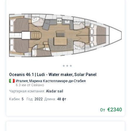
Oceanis 46.1 | Ludi - Water maker, Solar Panel
Италия,
Марина Кастелламаре-ди-Стабия
6.3 км от Сейано
Чартерная компания:
Aladar sail
Кабин:
5
Год:
2022
Длина:
48 фт
€2340
От