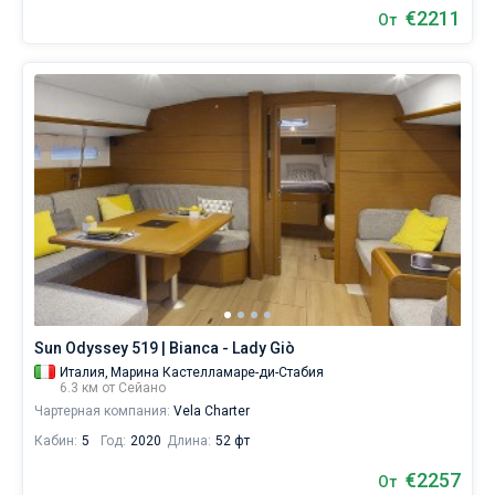
€2211
От
Sun Odyssey 519 | Bianca - Lady Giò
Италия,
Марина Кастелламаре-ди-Стабия
6.3 км от Сейано
Чартерная компания:
Vela Charter
Кабин:
5
Год:
2020
Длина:
52 фт
€2257
От