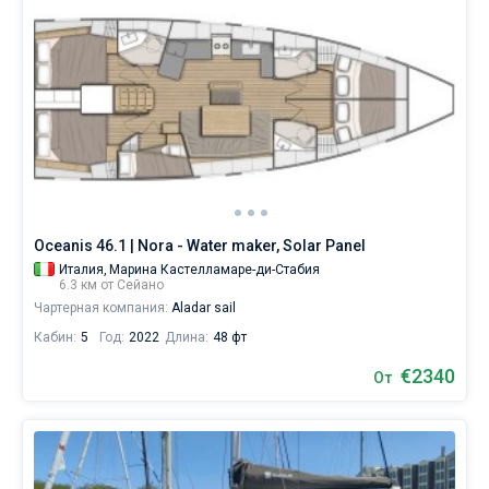
Oceanis 46.1 | Nora - Water maker, Solar Panel
Италия,
Марина Кастелламаре-ди-Стабия
6.3 км от Сейано
Чартерная компания:
Aladar sail
Кабин:
5
Год:
2022
Длина:
48 фт
€2340
От