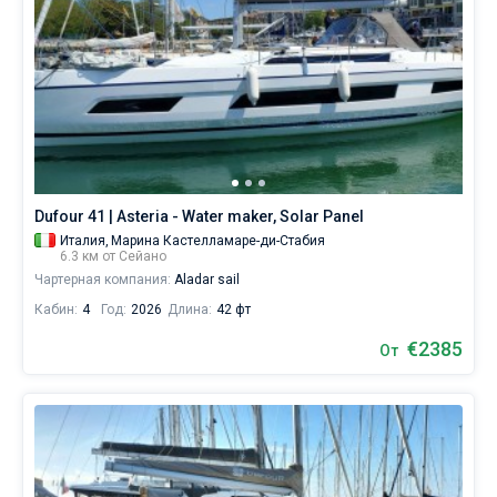
Dufour 41 | Asteria - Water maker, Solar Panel
Италия,
Марина Кастелламаре-ди-Стабия
6.3 км от Сейано
Чартерная компания:
Aladar sail
Кабин:
4
Год:
2026
Длина:
42 фт
€2385
От