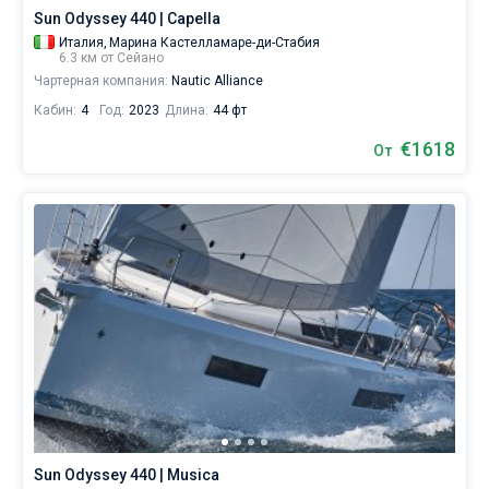
Sun Odyssey 440 | Capella
Италия,
Марина Кастелламаре-ди-Стабия
6.3 км от Сейано
Чартерная компания:
Nautic Alliance
Кабин:
4
Год:
2023
Длина:
44 фт
€1618
От
Sun Odyssey 440 | Musica