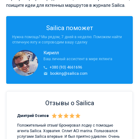
поищите идеи для яхтенных маршрутов в журнале Sailica.
Sailica поможет
Нужна помощь? Мы рядом, 7 дней в неделю. Поможем найти
отличную яхту и сопроводим вашу сделку
Кирилл
Ваш личный ассистент в мире яхтинга
+380 (93) 4661696
booking@sailica.com
Отзывы о Sailica
Дмитрий Осипов
Сан
Положительный отзыв! Бронировал лодку с помощью
Луч
а
агента Sailica. Хорватия. Сплит ACI marina. Пользовался
услугами Sailica впервые. И был приятно удивлен. Очень