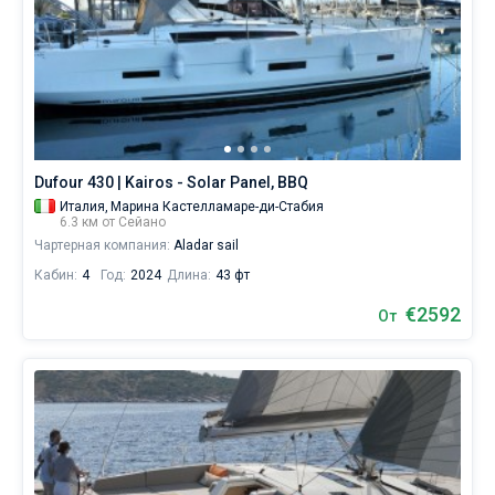
Dufour 430 | Kairos - Solar Panel, BBQ
Италия,
Марина Кастелламаре-ди-Стабия
6.3 км от Сейано
Чартерная компания:
Aladar sail
Кабин:
4
Год:
2024
Длина:
43 фт
€2592
От