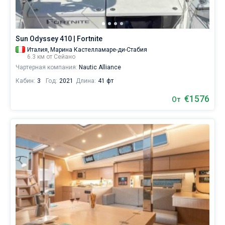
каталоге
яхт
Без шкипера
в
аренду
Со шкипером
Sun Odyssey 410 | Fortnite
вы
Италия,
Марина Кастелламаре-ди-Стабия
найдете
6.3 км от Сейано
предложений
Показать(0)
Чартерная компания:
Nautic Alliance
в
городе
Кабин:
3
Год:
2021
Длина:
41 фт
Сейано
от
€1576
От
€,
как
для
любителей
спокойного
отдыха,
так
и
для
яхтсменов,
которые
не
представляют
себе