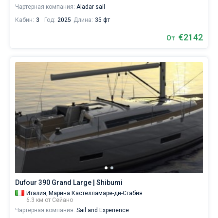
Чартерная компания:
Aladar sail
Кабин:
3
Год:
2025
Длина:
35 фт
€2142
От
Dufour 390 Grand Large | Shibumi
Италия,
Марина Кастелламаре-ди-Стабия
6.3 км от Сейано
Чартерная компания:
Sail and Experience