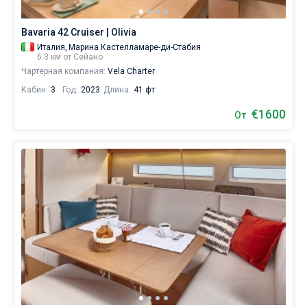
жизни
без
Bavaria 42 Cruiser | Olivia
паруса.
Италия,
Марина Кастелламаре-ди-Стабия
6.3 км от Сейано
Ближайшие
регионы
Чартерная компания:
Vela Charter
для
Кабин:
3
Год:
2023
Длина:
41 фт
яхтинга:
€1600
От