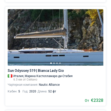
Sun Odyssey 519 | Bianca Lady Gio
Италия,
Марина Кастелламаре-ди-Стабия
6.3 км от Сейано
Чартерная компания:
Nautic Alliance
Кабин:
5
Год:
2020
Длина:
52 фт
€2328
От