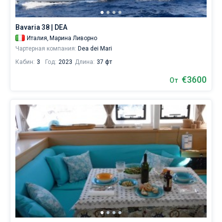
каталоге
яхт
Без шкипера
в
Bavaria 38 | DEA
аренду
Со шкипером
Италия,
Марина Ливорно
вы
Чартерная компания:
Dea dei Mari
найдете
5
Кабин:
3
Год:
2023
Длина:
37 фт
Показать(5)
предложений
в
€3600
От
городе
Ливорно
от
3600€,
как
для
любителей
спокойного
отдыха,
так
и
для
яхтсменов,
которые
не
представляют