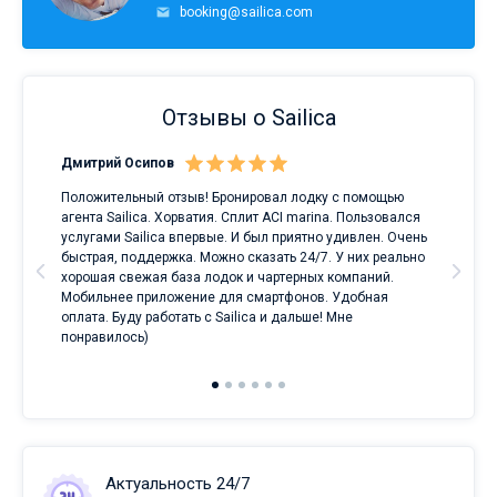
booking@sailica.com
Отзывы о Sailica
Дмитрий Осипов
Сан
Положительный отзыв! Бронировал лодку с помощью
Луч
а
агента Sailica. Хорватия. Сплит ACI marina. Пользовался
услугами Sailica впервые. И был приятно удивлен. Очень
ри
быстрая, поддержка. Можно сказать 24/7. У них реально
е
хорошая свежая база лодок и чартерных компаний.
и
Мобильнее приложение для смартфонов. Удобная
оплата. Буду работать с Sailica и дальше! Мне
понравилось)
Актуальность 24/7