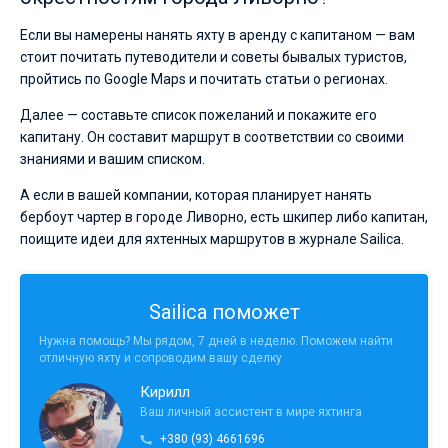
Если вы намерены нанять яхту в аренду с капитаном — вам
стоит почитать путеводители и советы бывалых туристов,
пройтись по Google Maps и почитать статьи о регионах.
Далее — составьте список пожеланий и покажите его
капитану. Он составит маршрут в соответствии со своими
знаниями и вашим списком.
А если в вашей компании, которая планирует нанять
бербоут чартер в городе Ливорно, есть шкипер либо капитан,
поищите идеи для яхтенных маршрутов в журнале Sailica.
Sailica поможет
Нужна помощь? Мы рядом, 7 дней в неделю. Поможем найти
отличную яхту и сопроводим вашу сделку
Кирилл
Ваш личный ассистент в мире яхтинга
+380 (93) 4661696