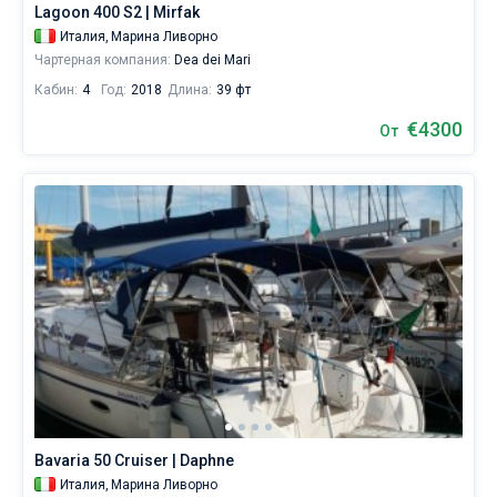
Lagoon 400 S2 | Mirfak
себе
жизни
Италия,
Марина Ливорно
без
Чартерная компания:
Dea dei Mari
паруса.
Кабин:
4
Год:
2018
Длина:
39 фт
Ближайшие
€4300
От
регионы
для
яхтинга:
Марина
Ливорно
.
Bavaria 50 Cruiser | Daphne
Италия,
Марина Ливорно