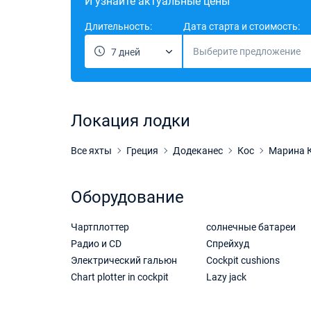
И узнайте актуальные цены
Длительность:
Дата старта и стоимость:
Выберите предложение
7 дней
Локация лодки
Все яхты
Греция
Додеканес
Кос
Марина 
Оборудование
Чартплоттер
солнечные батареи
Радио и CD
Спрейхуд
Электрический гальюн
Cockpit cushions
Chart plotter in cockpit
Lazy jack