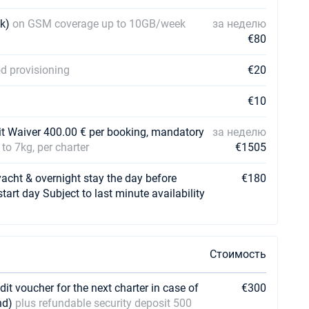
ek)
on GSM coverage up to 10GB/week
за неделю
€80
od provisioning
€20
€10
sit Waiver 400.00 € per booking, mandatory
за неделю
 to 7kg, per charter
€1505
t & overnight stay the day before
€180
start day Subject to last minute availability
Стоимость
it voucher for the next charter in case of
€300
nd)
plus refundable security deposit 500