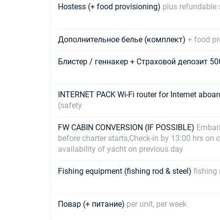
Hostess (+ food provisioning)
plus refundable 
Дополнительное белье (комплект)
+ food pr
Блистер / геннакер + Страховой депозит 5
INTERNET PACK Wi-Fi router for Internet abo
(safety
FW CABIN CONVERSION (IF POSSIBLE)
Embark
before charter starts,Check-in by 13:00 hrs on c
availability of yacht on previous day
Fishing equipment (fishing rod & steel)
fishing 
Повар (+ питание)
per unit, per week