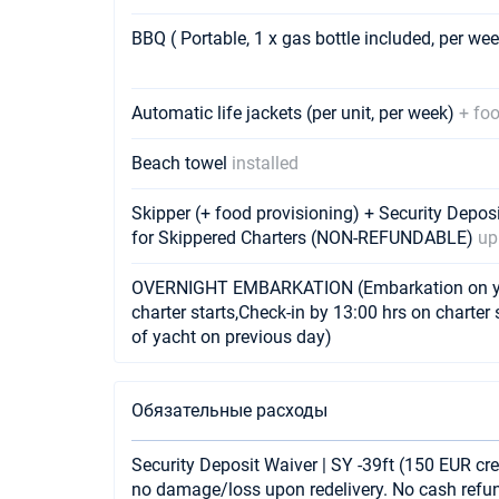
BBQ ( Portable, 1 x gas bottle included, per we
Automatic life jackets (per unit, per week)
+ fo
Beach towel
installed
Skipper (+ food provisioning) + Security Depo
for Skippered Charters (NON-REFUNDABLE)
up
OVERNIGHT EMBARKATION (Embarkation on yach
charter starts,Check-in by 13:00 hrs on charter 
of yacht on previous day)
Обязательные расходы
Security Deposit Waiver | SY -39ft (150 EUR cred
no damage/loss upon redelivery. No cash refu