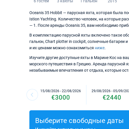
6 гостей
3 каюты
1 гальюн
2015
Oceanis 35 Hobbit — парусная яхта, которая была п
Istion Yachting. Количество человек, на которые ра
— 1. После аренды Oceanis 35, вам необходимо приб
В комплектацию парусной яхты включено такое обо
гальюн, Chart plotter in cockpit, солнечные батар
и их ценами можно ознакомиться
ниже
.
Изучите другие доступные яхты в Марине Кос на ваш
морского путешествия в Грецию. Аренда парусной я
незабываемые впечатления от отдыха, которые оста
15/08/2026 - 22/08/2026
29/08/2026 - 05/09/20
€3000
€2440
Выберите свободные даты