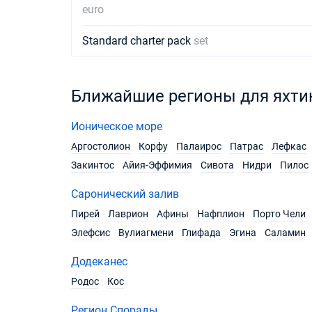
euro
Standard charter pack
set
Ближайшие регионы для яхти
Ионическое море
Аргостолион
Корфу
Палаирос
Патрас
Лефкас
Закинтос
Айия-Эффимия
Сивота
Нидри
Пилос
Саронический залив
Пирей
Лаврион
Афины
Нафплион
Порто Чели
Элефсис
Вулиагмени
Глифада
Эгина
Саламин
Додеканес
Родос
Кос
Регион Спорады