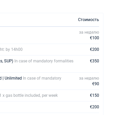
Стоимость
за неделю
€100
cht: by 14h00
€200
ets, SUP)
In case of mandatory formalities
€350
d | Unlimited
In case of mandatory
за неделю
€90
1 x gas bottle included, per week
€150
€200