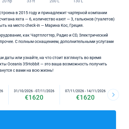
20 hp
33 ft
200 L
130 L
остроена в 2015 году и принадлежит чартерной компании
ссчитана яхта — 6, количество кают — 3, гальюнов (туалетов)
ыть на место check-in — Марина Кос, Греция.
рудование, как Чартплоттер, Радио и CD, Электрический
еи и прочее. С полным оснащением, дополнительными услугами
и даты или узнайте, на что стоит взглянуть во время
хты Oceanis 35Hobbit — это ваша возможность получить
нутся с вами на всю жизнь!
26
31/10/2026 - 07/11/2026
07/11/2026 - 14/11/2026
14/11/2
€1620
€1620