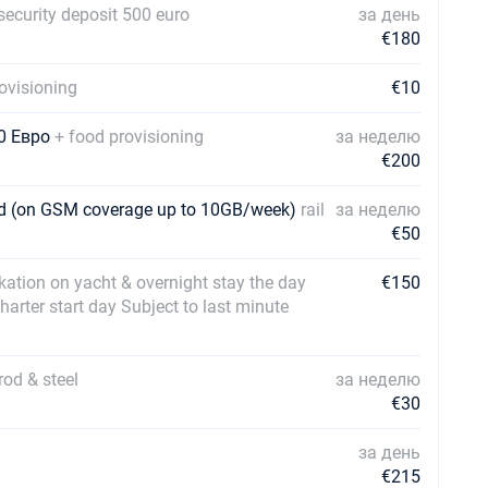
security deposit 500 euro
за день
€180
ovisioning
€10
00 Евро
+ food provisioning
за неделю
€200
ard (on GSM coverage up to 10GB/week)
rail
за неделю
€50
ation on yacht & overnight stay the day
€150
harter start day Subject to last minute
rod & steel
за неделю
€30
за день
€215