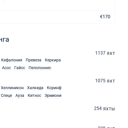
€170
нга
1137
ЯХТ
Кефалония
Превеза
Керкира
Асос
Гайос
Пелопоннес
1075
ЯХТ
Хеллиникон
Халкида
Коринф
Спеце
Ауза
Китнос
Эрмиони
254
ЯХТЫ