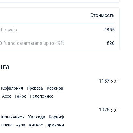
Стоимость
d towels
€355
0 ft and catamarans up to 49ft
€20
нга
1137
ЯХТ
Кефалония
Превеза
Керкира
Асос
Гайос
Пелопоннес
1075
ЯХТ
Хеллиникон
Халкида
Коринф
Спеце
Ауза
Китнос
Эрмиони