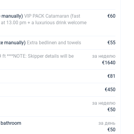
te manually)
VIP PACK Catamaran (fast
€60
ht at 13.00 pm + a luxurious drink welcome
ate manually)
Extra bedlinen and towels
€55
 ft ***NOTE: Skipper details will be
за неделю
€1640
€81
€450
за неделю
€50
d bathroom
за день
€50