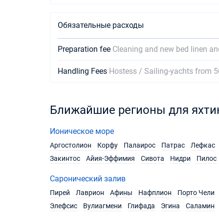
Обязательные расходы
Preparation fee
Cleaning and new bed linen an
Handling Fees
Hostess / Sailing-yachts from 5
Ближайшие регионы для яхти
Ионическое море
Аргостолион
Корфу
Палаирос
Патрас
Лефкас
Закинтос
Айия-Эффимия
Сивота
Нидри
Пилос
Саронический залив
Пирей
Лаврион
Афины
Нафплион
Порто Чели
Элефсис
Вулиагмени
Глифада
Эгина
Саламин