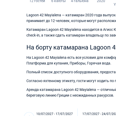
12 гостей
6 каюты
4 гальюна
2020
Y
Lagoon 42 Mayialena — катамаран 2020 года выпуск
принимает до 12 человек, которые могут расположи
Катамаран Lagoon 42 Mayialena находится в Агиос 
check-in, а также сдать катамаран владельцу по за
На борту катамарана Lagoon 4
На Lagoon 42 Mayialena есть все условия для комфо
Платформа для купания, Приборы, Горячая вода.
Полный список доступного оборудования, предоста
Согласно яхтенному этикету, гости могут ходить по
Аренда катамарана Lagoon 42 Mayialena — отличны
береговую линию Греции с неожиданных ракурсов.
10/07/2027 - 17/07/2027
17/07/2027 - 24/07/20