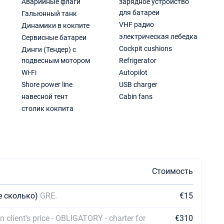
Аварийные флаги
зарядное устройство
для батареи
Гальюнный танк
VHF радио
Динамики в кокпите
электрическая лебедка
Сервисные батареи
Cockpit cushions
Динги (Тендер) с
подвесным мотором
Refrigerator
Wi-Fi
Autopilot
Shore power line
USB charger
навесной тент
Cabin fans
столик кокпита
Стоимость
е сколько)
GRE.
€15
 client's price - OBLIGATORY - charter for
€310