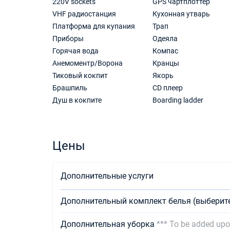
220V sockets
GPS чартплоттер
VHF радиостанция
Кухонная утварь
Платформа для купания
Трап
Приборы
Одеяла
Горячая вода
Компас
Анемоментр/Ворона
Кранцы
Тиковый кокпит
Якорь
Брашпиль
CD плеер
Душ в кокпите
Boarding ladder
Цены
Дополнительные услуги
Дополнительный комплект белья (выберит
Дополнительная уборка
*** To be added upon