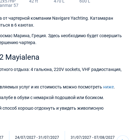
2x57HP
42 ft
470 L
600 L
anmar 57
а от чартерной компании Navigare Yachting. Катамаран
ться в 6 каютах.
Космас Марина, Греция. Здесь необходимо будет совершить
вершению чартера.
2 Mayialena
ртного отдыха: 4 гальюна, 220V sockets, VHF радиостанция,
вляемых услуг и их стоимость можно посмотреть
ниже
.
 палубе в обуви с немаркой подошвой или босиком.
й способ хорошо отдохнуть и увидеть живописную
27
24/07/2027 - 31/07/2027
31/07/2027 - 07/08/2027
07/08/2