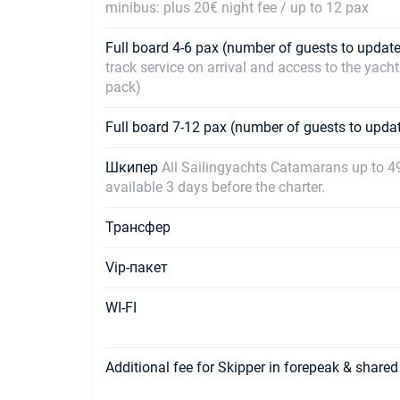
minibus: plus 20€ night fee / up to 12 pax
Full board 4-6 pax (number of guests to upda
track service on arrival and access to the yac
pack)
Full board 7-12 pax (number of guests to upd
Шкипер
All Sailingyachts Catamarans up to 49
available 3 days before the charter.
Трансфер
Vip-пакет
WI-FI
Additional fee for Skipper in forepeak & share