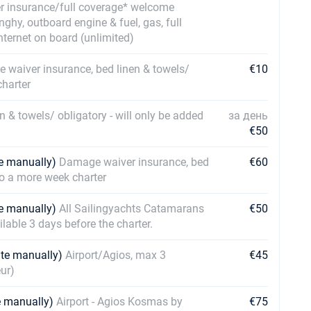
er insurance/full coverage* welcome
nghy, outboard engine & fuel, gas, full
Internet on board (unlimited)
waiver insurance, bed linen & towels/
€10
charter
 & towels/ obligatory - will only be added
за день
€50
te manually)
Damage waiver insurance, bed
€60
 to a more week charter
te manually)
All Sailingyachts Catamarans
€50
ilable 3 days before the charter.
ate manually)
Airport/Agios, max 3
€45
ur)
te manually)
Airport - Agios Kosmas by
€75