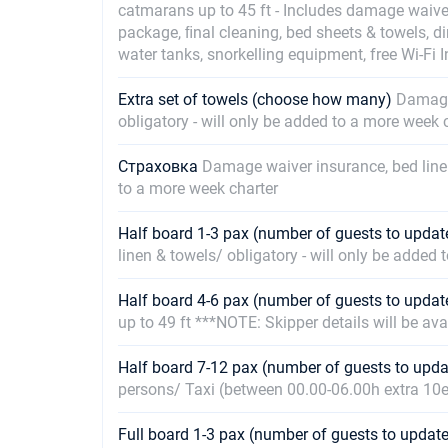
catmarans up to 45 ft - Includes damage waiv
package, ﬁnal cleaning, bed sheets & towels, di
water tanks, snorkelling equipment, free Wi-Fi 
Extra set of towels (choose how many)
Damage 
obligatory - will only be added to a more week 
Страховка
Damage waiver insurance, bed linen
to a more week charter
Half board 1-3 pax (number of guests to upda
linen & towels/ obligatory - will only be added
Half board 4-6 pax (number of guests to upda
up to 49 ft ***NOTE: Skipper details will be ava
Half board 7-12 pax (number of guests to upd
persons/ Taxi (between 00.00-06.00h extra 10e
Full board 1-3 pax (number of guests to upda