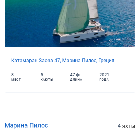
Катамаран Saona 47, Марина Пилос, Греция
8
5
47 фт
2021
МЕСТ
КАЮТЫ
ДЛИНА
ГОДА
Марина Пилос
4
ЯХТЫ