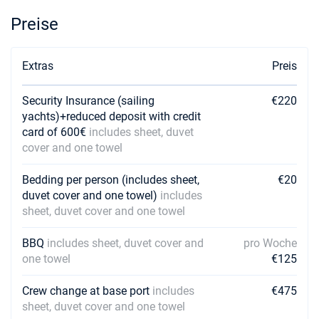
€4180
Buchen Sie diese Yacht
Preise
29/01/2028 - 05/02/2028
€4180
Buchen Sie diese Yacht
Extras
Preis
05/02/2028 - 12/02/2028
€4180
Security Insurance (sailing
€220
Buchen Sie diese Yacht
yachts)+reduced deposit with credit
card of 600€
includes sheet, duvet
12/02/2028 - 19/02/2028
€4180
Buchen Sie diese Yacht
cover and one towel
19/02/2028 - 26/02/2028
Bedding per person (includes sheet,
€20
€4180
Buchen Sie diese Yacht
duvet cover and one towel)
includes
sheet, duvet cover and one towel
04/03/2028 - 11/03/2028
€4180
Buchen Sie diese Yacht
BBQ
includes sheet, duvet cover and
pro Woche
one towel
€125
11/03/2028 - 18/03/2028
€4180
Buchen Sie diese Yacht
Crew change at base port
includes
€475
sheet, duvet cover and one towel
18/03/2028 - 25/03/2028
€4180