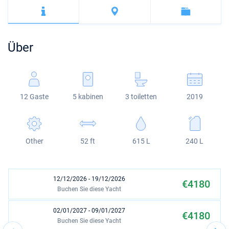
Bahamas
Korfu
Marina Kastela
Excess
Bali 4.2
Oceanis 46.1
Amalfi
Bodrum
Martinique
Region Mugla
ACI Dubrovnik
Lagoon
Bali 4.6
Oceanis 51.1
St Lucia
Über
Veruda
Bali
Bali 5.4
Jeanneau 54
Fountaine Pajot
Astrea 42
Sun Odyssey 440
12 Gaste
5 kabinen
3 toiletten
2019
Leopard
Excess 11
Sun Odyssey 410
Dufour 46 GL
Other
52 ft
615 L
240 L
12/12/2026 - 19/12/2026
€4180
Buchen Sie diese Yacht
02/01/2027 - 09/01/2027
€4180
Buchen Sie diese Yacht