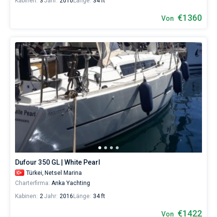
Kabinen:
3
Jahr:
2010
Länge:
34 ft
€1360
Von
Dufour 350 GL | White Pearl
Türkei,
Netsel Marina
Charterfirma:
Anka Yachting
Kabinen:
2
Jahr:
2016
Länge:
34 ft
€1422
Von