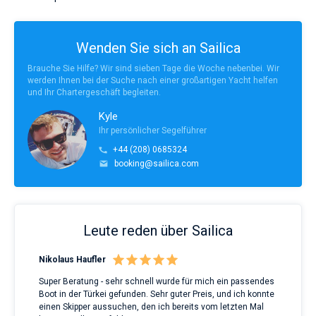
Wenden Sie sich an Sailica
Brauche Sie Hilfe? Wir sind sieben Tage die Woche nebenbei. Wir
werden Ihnen bei der Suche nach einer großartigen Yacht helfen
und Ihr Chartergeschäft begleiten.
Kyle
Ihr persönlicher Segelführer
+44 (208) 0685324
booking@sailica.com
Leute reden über Sailica
Nikolaus Haufler
Rin
Super Beratung - sehr schnell wurde für mich ein passendes
Full
Boot in der Türkei gefunden. Sehr guter Preis, und ich konnte
a Be
ve.
einen Skipper aussuchen, den ich bereits vom letzten Mal
Grea