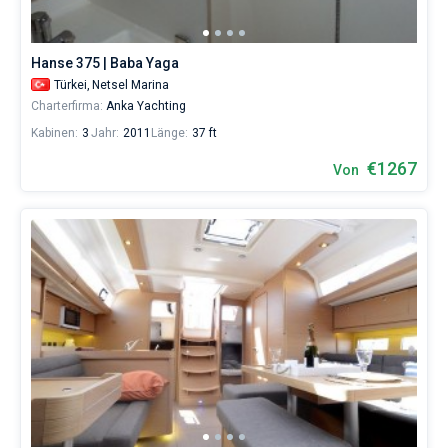
884€
sowohl
für
Hanse 375 | Baba Yaga
Liebhaber
eines
Türkei,
Netsel Marina
erholsamen
Charterfirma:
Anka Yachting
Urlaubs
Kabinen:
3
Jahr:
2011
Länge:
37 ft
als
auch
€1267
Von
für
Segler,
die
sich
ihr
Leben
ohne
Segel
nicht
vorstellen.