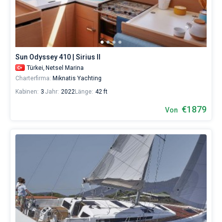
Sun Odyssey 410 | Sirius II
Türkei,
Netsel Marina
Charterfirma:
Miknatis Yachting
Kabinen:
3
Jahr:
2022
Länge:
42 ft
€1879
Von