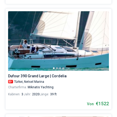
Dufour 390 Grand Large | Cordelia
Türkei,
Netsel Marina
Charterfirma:
Miknatis Yachting
Kabinen:
3
Jahr:
2020
Länge:
39 ft
€1522
Von