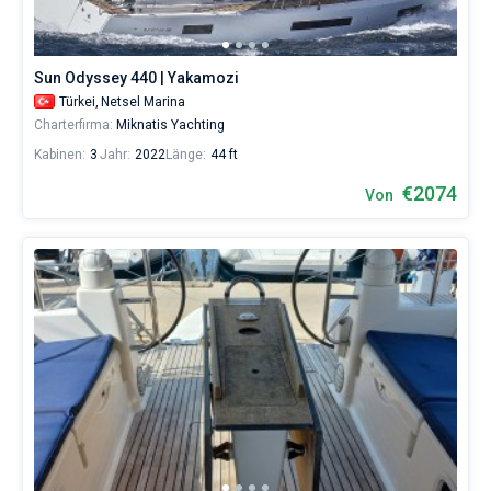
Sun Odyssey 440 | Yakamozi
Türkei,
Netsel Marina
Charterfirma:
Miknatis Yachting
Kabinen:
3
Jahr:
2022
Länge:
44 ft
€2074
Von