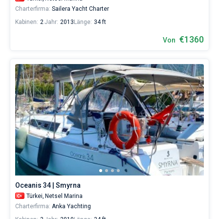
Charterfirma:
Sailera Yacht Charter
Kabinen:
2
Jahr:
2013
Länge:
34 ft
€1360
Von
Oceanis 34 | Smyrna
Türkei,
Netsel Marina
Charterfirma:
Anka Yachting