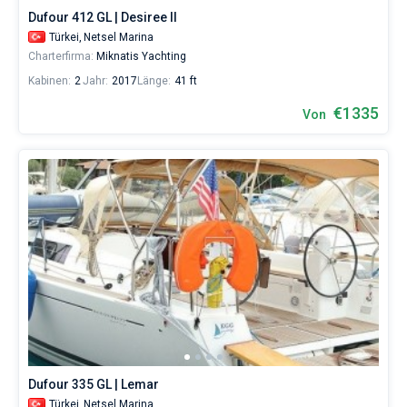
Dufour 412 GL | Desiree II
Türkei,
Netsel Marina
Charterfirma:
Miknatis Yachting
Kabinen:
2
Jahr:
2017
Länge:
41 ft
€1335
Von
Dufour 335 GL | Lemar
Türkei,
Netsel Marina