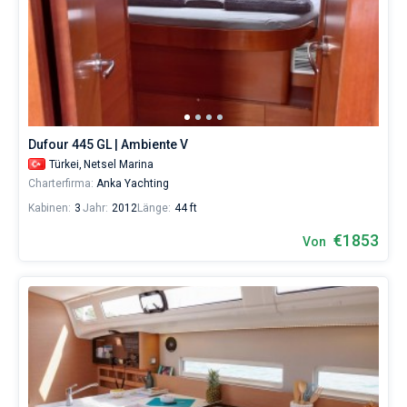
Dufour 445 GL | Ambiente V
Türkei,
Netsel Marina
Charterfirma:
Anka Yachting
Kabinen:
3
Jahr:
2012
Länge:
44 ft
€1853
Von