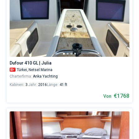
Dufour 410 GL | Julia
Türkei,
Netsel Marina
Charterfirma:
Anka Yachting
Kabinen:
3
Jahr:
2016
Länge:
41 ft
€1768
Von