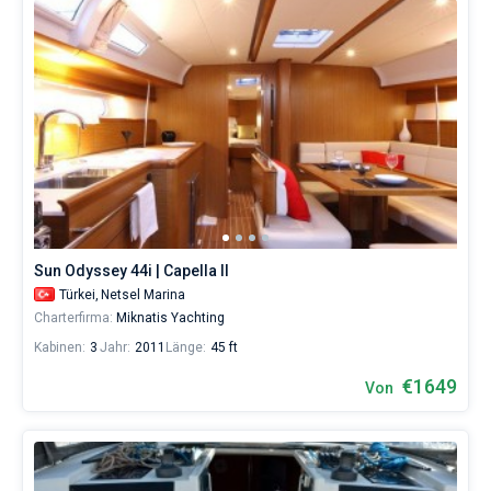
Sun Odyssey 44i | Capella II
Türkei,
Netsel Marina
Charterfirma:
Miknatis Yachting
Kabinen:
3
Jahr:
2011
Länge:
45 ft
€1649
Von