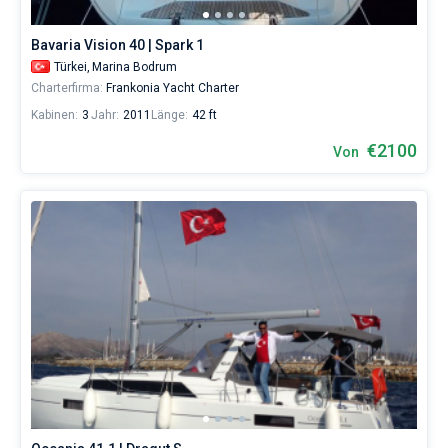
verwalten.
Im
Bavaria Vision 40 | Spark 1
Sailica-
Katalog
Türkei,
Marina Bodrum
der
Charterfirma:
Frankonia Yacht Charter
Charter-
Kabinen:
3
Jahr:
2011
Länge:
42 ft
Yachten
finden
€2100
Von
Sie
63
-
Angebote
in
Bodrum
von
1500€
sowohl
für
Liebhaber
eines
erholsamen
Urlaubs
als
auch
für