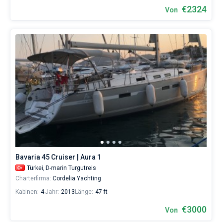
€2324
Von
Bavaria 45 Cruiser | Aura 1
Türkei,
D-marin Turgutreis
Charterfirma:
Cordelia Yachting
Kabinen:
4
Jahr:
2013
Länge:
47 ft
€3000
Von