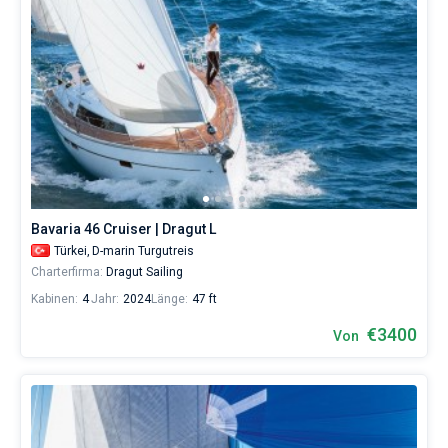
Bavaria 46 Cruiser | Dragut L
Türkei,
D-marin Turgutreis
Charterfirma:
Dragut Sailing
Kabinen:
4
Jahr:
2024
Länge:
47 ft
€3400
Von