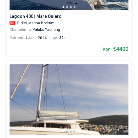
Lagoon 400 | Mare Quiero
Türkei,
Marina Bodrum
Charterfirma:
Paluko Yachting
Kabinen:
4
Jahr:
2014
Länge:
39 ft
€4400
Von