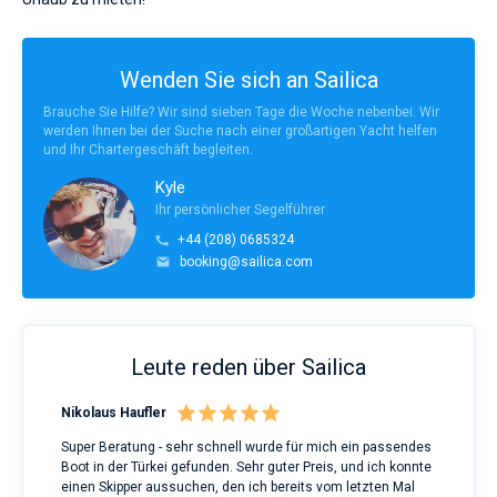
Wenden Sie sich an Sailica
Brauche Sie Hilfe? Wir sind sieben Tage die Woche nebenbei. Wir
werden Ihnen bei der Suche nach einer großartigen Yacht helfen
und Ihr Chartergeschäft begleiten.
Kyle
Ihr persönlicher Segelführer
+44 (208) 0685324
booking@sailica.com
Leute reden über Sailica
Nikolaus Haufler
Rin
Super Beratung - sehr schnell wurde für mich ein passendes
Full
Boot in der Türkei gefunden. Sehr guter Preis, und ich konnte
a Be
ve.
einen Skipper aussuchen, den ich bereits vom letzten Mal
Grea