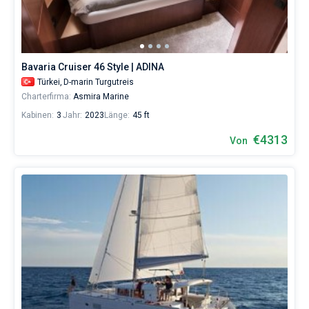
Bavaria Cruiser 46 Style | ADINA
Türkei,
D-marin Turgutreis
Charterfirma:
Asmira Marine
Kabinen:
3
Jahr:
2023
Länge:
45 ft
€4313
Von