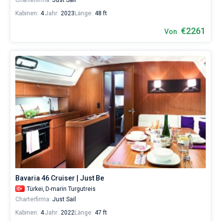
Charterfirma:
Just Sail
Kabinen:
4
Jahr:
2023
Länge:
48 ft
€2261
Von
Bavaria 46 Cruiser | Just Be
Türkei,
D-marin Turgutreis
Charterfirma:
Just Sail
Kabinen:
4
Jahr:
2022
Länge:
47 ft