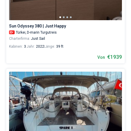
Yacht
buchen
Bareboat
und
eine
Kapitan
Crew
Sun Odyssey 380 | Just Happy
(einen
Türkei,
D-marin Turgutreis
Skipper/eine
Zeige Ergebnisse(63)
Charterfirma:
Just Sail
Hostess/einen
Koch)
Kabinen:
3
Jahr:
2022
Länge:
39 ft
mieten
oder
€1939
Von
den
Bareboat-
Yachtcharter-
Service
in
Bodrum
ohne
Skipper
wählen,
das
Boot
chartern
und
selbst