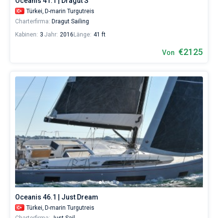
Oceanis 41.1 | Dragut S
Segler,
Türkei,
D-marin Turgutreis
die
Charterfirma:
Dragut Sailing
sich
ihr
Kabinen:
3
Jahr:
2016
Länge:
41 ft
Leben
€2125
ohne
Von
Segel
nicht
vorstellen.
Nahe
Marina
Bodrum
,
Milta
Marina
,
D-
marin
Turgutreis
,
Gümbet
Marina
.
Oceanis 46.1 | Just Dream
Türkei,
D-marin Turgutreis