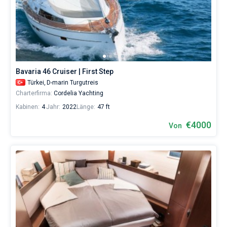
Bavaria 46 Cruiser | First Step
Türkei,
D-marin Turgutreis
Charterfirma:
Cordelia Yachting
Kabinen:
4
Jahr:
2022
Länge:
47 ft
€4000
Von