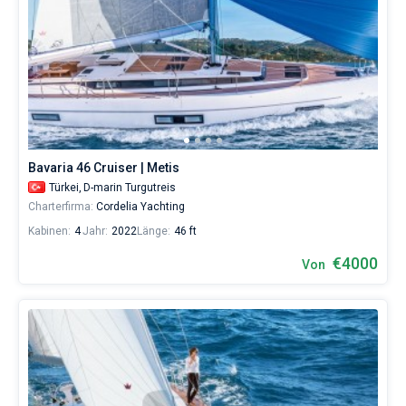
Bavaria 46 Cruiser | Metis
Türkei,
D-marin Turgutreis
Charterfirma:
Cordelia Yachting
Kabinen:
4
Jahr:
2022
Länge:
46 ft
€4000
Von