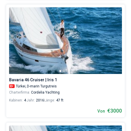
Bavaria 46 Cruiser | Iris 1
Türkei,
D-marin Turgutreis
Charterfirma:
Cordelia Yachting
Kabinen:
4
Jahr:
2016
Länge:
47 ft
€3000
Von