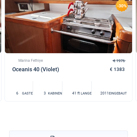
-30%
Marina Fethiye
€ 1976
Oceanis 40 (Violet)
€ 1383
6
3
41 ft
2011
GASTE
KABINEN
LANGE
EINGEBAUT