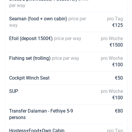
per way
Seaman (food + own cabin)
price per
pro Tag
way
€125
Efoil (deposit 1500€)
price per way
pro Woche
€1500
Fishing set (trolling)
price per way
pro Woche
€100
Cockpit Winch Seat
€50
SUP
pro Woche
€100
Transfer Dalaman - Fethiye 5-9
€80
persons
Hostess+Food+Own Cabin
pro Tag