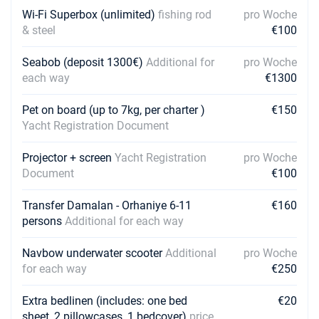
Wi-Fi Superbox (unlimited)
fishing rod
pro Woche
& steel
€100
Seabob (deposit 1300€)
Additional for
pro Woche
each way
€1300
Pet on board (up to 7kg, per charter )
€150
Yacht Registration Document
Projector + screen
Yacht Registration
pro Woche
Document
€100
Transfer Damalan - Orhaniye 6-11
€160
persons
Additional for each way
Navbow underwater scooter
Additional
pro Woche
for each way
€250
Extra bedlinen (includes: one bed
€20
sheet, 2 pillowcases, 1 bedcover)
price