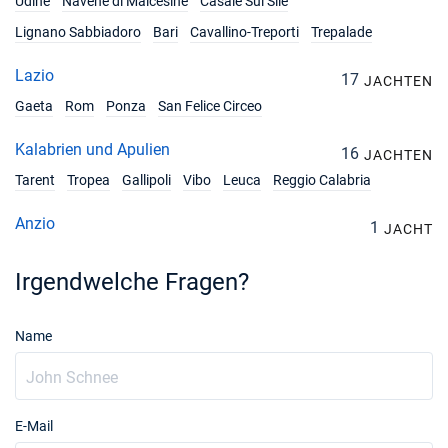
Udine
Navene di Malcesine
Casale Sul Sile
Lignano Sabbiadoro
Bari
Cavallino-Treporti
Trepalade
Lazio
17
JACHTEN
Gaeta
Rom
Ponza
San Felice Circeo
Kalabrien und Apulien
16
JACHTEN
Tarent
Tropea
Gallipoli
Vibo
Leuca
Reggio Calabria
Anzio
1
JACHT
Irgendwelche Fragen?
Name
E-Mail