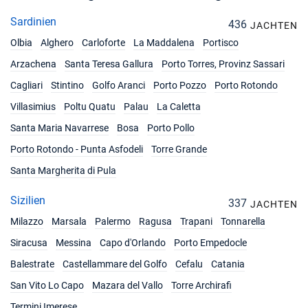
Sardinien
436
JACHTEN
Olbia
Alghero
Carloforte
La Maddalena
Portisco
Arzachena
Santa Teresa Gallura
Porto Torres, Provinz Sassari
Cagliari
Stintino
Golfo Aranci
Porto Pozzo
Porto Rotondo
Villasimius
Poltu Quatu
Palau
La Caletta
Santa Maria Navarrese
Bosa
Porto Pollo
Porto Rotondo - Punta Asfodeli
Torre Grande
Santa Margherita di Pula
Sizilien
337
JACHTEN
Milazzo
Marsala
Palermo
Ragusa
Trapani
Tonnarella
Siracusa
Messina
Capo d'Orlando
Porto Empedocle
Balestrate
Castellammare del Golfo
Cefalu
Catania
San Vito Lo Capo
Mazara del Vallo
Torre Archirafi
Termini Imerese