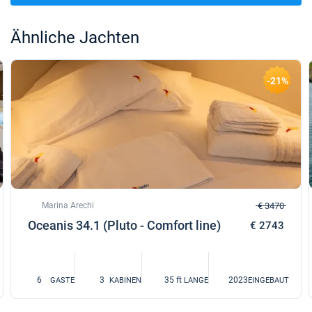
Ähnliche Jachten
-21%
Marina Arechi
€ 3470
Oceanis 34.1 (Pluto - Comfort line)
€ 2743
6
3
35 ft
2023
GASTE
KABINEN
LANGE
EINGEBAUT