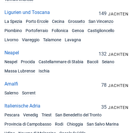
Ligurien und Toscana
149
JACHTEN
La Spezia
Porto Ercole
Cecina
Grosseto
San Vincenzo
Piombino
Portoferraio
Follonica
Genoa
Castiglioncello
Livorno
Viareggio
Talamone
Lavagna
Neapel
132
JACHTEN
Neapel
Procida
Castellammare di Stabia
Bacoli
Seiano
Massa Lubrense
Ischia
Amalfi
78
JACHTEN
Salerno
Sorrent
Italienische Adria
35
JACHTEN
Pescara
Venedig
Triest
San Benedetto del Tronto
Provincia di Campobasso
Rodi
Chioggia
San Salvo Marina