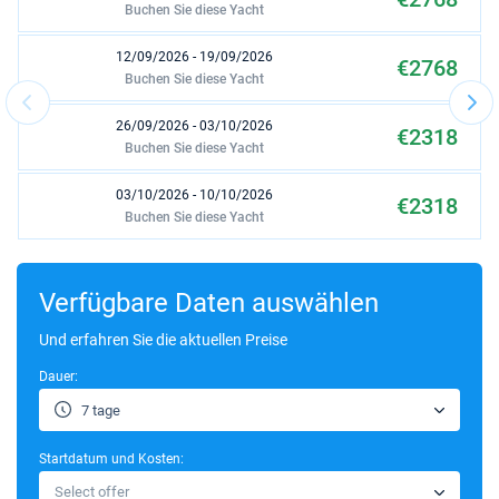
Buchen Sie diese Yacht
12/09/2026 - 19/09/2026
€2768
Buchen Sie diese Yacht
26/09/2026 - 03/10/2026
€2318
Buchen Sie diese Yacht
03/10/2026 - 10/10/2026
€2318
Buchen Sie diese Yacht
17/10/2026 - 24/10/2026
€2202
Buchen Sie diese Yacht
Verfügbare Daten auswählen
24/10/2026 - 31/10/2026
Und erfahren Sie die aktuellen Preise
€2202
Buchen Sie diese Yacht
Dauer:
7 tage
Startdatum und Kosten:
Select offer