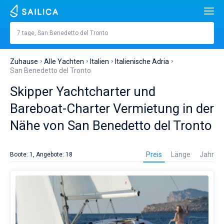
Suche
San Benedetto del Tronto
7 tage, San Benedetto del Tronto
Preis, €
Jachten
Zuhause
Alle Yachten
Italien
Italienische Adria
Lange
füße
m
San Benedetto del Tronto
Beliebte Länder
Skipper Yachtcharter und
Kroatien
Eingebaut
Beliebte Reiseziele
Bareboat-Charter Vermietung in der
Griechenland
Teilt
Beliebte Marinas
Nähe von San Benedetto del Tronto
Personen
Italien
Sibenik
Alimos Marina
Es
Beliebte Marken
ist
Kabinen
1
2
3
4
Preis
Länge
Jahr
Boote: 1, Angebote: 18
am
Türkei
Zadar
D-Marin Lefkas
Beneteau
Kathamarans
besten,
einen
Toiletten
Spanien
Sardinien
Marina Dalmacija
Jeanneau
Lagoon 40
1
2
3
4
Yacht-
Segelyachten
Charter
in
Frankreich
Sizilien
D-Marin Gouvia Marina
Bavaria
Lagoon 42
Bavaria C42
Reiseziele
San
Benedetto
Auf den Tag genau