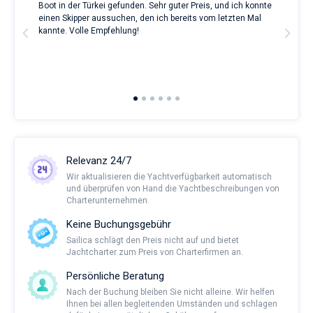
Boot in der Türkei gefunden. Sehr guter Preis, und ich konnte
a Be
in
ve.
einen Skipper aussuchen, den ich bereits vom letzten Mal
Grea
San
t
kannte. Volle Empfehlung!
to t
Benedetto
man
del
and 
Tronto
2nd 
von
Ful
1700€
sowohl
für
Liebhaber
eines
erholsamen
Relevanz 24/7
Urlaubs
als
Wir aktualisieren die Yachtverfügbarkeit automatisch
auch
und überprüfen von Hand die Yachtbeschreibungen von
für
Charterunternehmen.
Segler,
die
Keine Buchungsgebühr
sich
Sailica schlägt den Preis nicht auf und bietet
ihr
Jachtcharter zum Preis von Charterfirmen an.
Leben
ohne
Persönliche Beratung
Segel
Nach der Buchung bleiben Sie nicht alleine. Wir helfen
nicht
Ihnen bei allen begleitenden Umständen und schlagen
vorstellen.