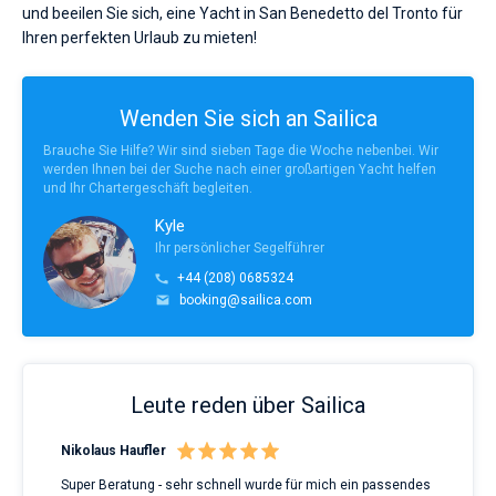
in
und beeilen Sie sich, eine Yacht in San Benedetto del Tronto für
San
Ihren perfekten Urlaub zu mieten!
Bareboat
Benedetto
del
Kapitan
Tronto
ohne
Wenden Sie sich an Sailica
Skipper
Zeige Ergebnisse(1)
Brauche Sie Hilfe? Wir sind sieben Tage die Woche nebenbei. Wir
wählen,
werden Ihnen bei der Suche nach einer großartigen Yacht helfen
das
und Ihr Chartergeschäft begleiten.
Boot
chartern
Kyle
und
Ihr persönlicher Segelführer
selbst
verwalten.
+44 (208) 0685324
Im
booking@sailica.com
Sailica-
Katalog
der
Charter-
Yachten
Leute reden über Sailica
finden
Sie
1
Nikolaus Haufler
Rin
-
Super Beratung - sehr schnell wurde für mich ein passendes
Full
Angebote