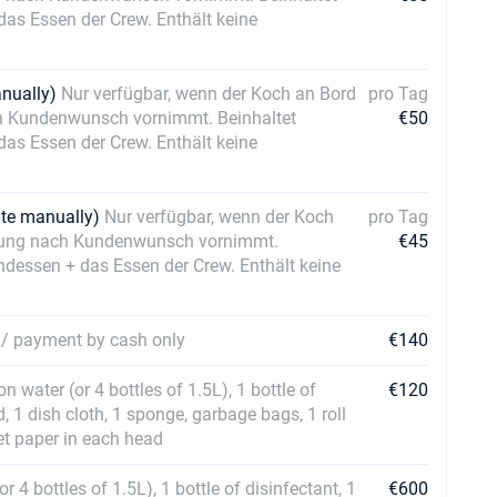
s Essen der Crew. Enthält keine
anually)
Nur verfügbar, wenn der Koch an Bord
pro Tag
ach Kundenwunsch vornimmt. Beinhaltet
€50
s Essen der Crew. Enthält keine
ate manually)
Nur verfügbar, wenn der Koch
pro Tag
tellung nach Kundenwunsch vornimmt.
€45
dessen + das Essen der Crew. Enthält keine
 / payment by cash only
€140
n water (or 4 bottles of 1.5L), 1 bottle of
€120
d, 1 dish cloth, 1 sponge, garbage bags, 1 roll
let paper in each head
r 4 bottles of 1.5L), 1 bottle of disinfectant, 1
€600