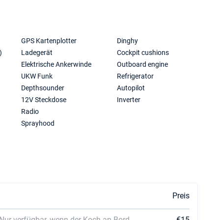
GPS Kartenplotter
Dinghy
)
Ladegerät
Cockpit cushions
Elektrische Ankerwinde
Outboard engine
UKW Funk
Refrigerator
Depthsounder
Autopilot
12V Steckdose
Inverter
Radio
Sprayhood
Preis
Nur verfügbar, wenn der Koch an Bord
€15