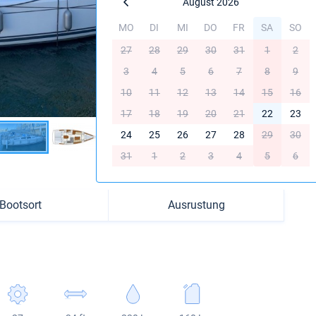
August 2026
MO
DI
MI
DO
FR
SA
SO
27
28
29
30
31
1
2
3
4
5
6
7
8
9
10
11
12
13
14
15
16
17
18
19
20
21
22
23
24
25
26
27
28
29
30
31
1
2
3
4
5
6
Bootsort
Ausrustung