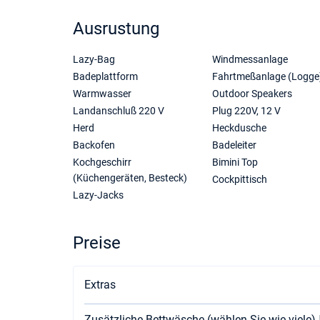
Ausrustung
Lazy-Bag
Windmessanlage
Badeplattform
Fahrtmeßanlage (Logge
Warmwasser
Outdoor Speakers
Landanschluß 220 V
Plug 220V, 12 V
Herd
Heckdusche
Backofen
Badeleiter
Kochgeschirr
Bimini Top
(Küchengeräten, Besteck)
Cockpittisch
Lazy-Jacks
Preise
Extras
Zusätzliche Bettwäsche (wählen Sie wie viele)